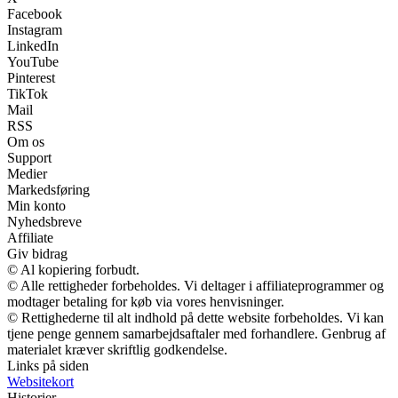
Facebook
Instagram
LinkedIn
YouTube
Pinterest
TikTok
Mail
RSS
Om os
Support
Medier
Markedsføring
Min konto
Nyhedsbreve
Affiliate
Giv bidrag
© Al kopiering forbudt.
© Alle rettigheder forbeholdes. Vi deltager i affiliateprogrammer og
modtager betaling for køb via vores henvisninger.
© Rettighederne til alt indhold på dette website forbeholdes. Vi kan
tjene penge gennem samarbejdsaftaler med forhandlere. Genbrug af
materialet kræver skriftlig godkendelse.
Links på siden
Websitekort
Historier