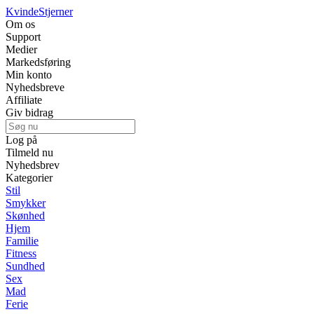
Kvinde
Stjerner
Om os
Support
Medier
Markedsføring
Min konto
Nyhedsbreve
Affiliate
Giv bidrag
Log på
Tilmeld nu
Nyhedsbrev
Kategorier
Stil
Smykker
Skønhed
Hjem
Familie
Fitness
Sundhed
Sex
Mad
Ferie