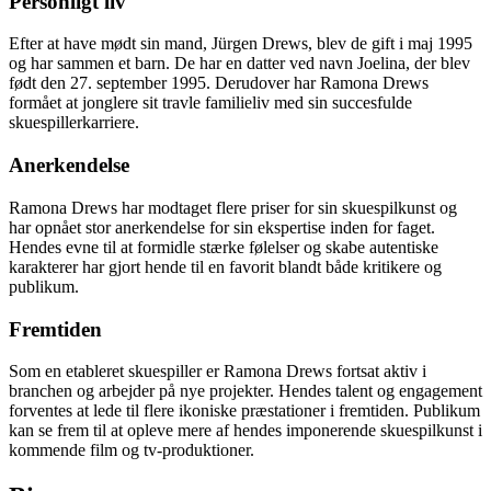
Personligt liv
Efter at have mødt sin mand, Jürgen Drews, blev de gift i maj 1995
og har sammen et barn. De har en datter ved navn Joelina, der blev
født den 27. september 1995. Derudover har Ramona Drews
formået at jonglere sit travle familieliv med sin succesfulde
skuespillerkarriere.
Anerkendelse
Ramona Drews har modtaget flere priser for sin skuespilkunst og
har opnået stor anerkendelse for sin ekspertise inden for faget.
Hendes evne til at formidle stærke følelser og skabe autentiske
karakterer har gjort hende til en favorit blandt både kritikere og
publikum.
Fremtiden
Som en etableret skuespiller er Ramona Drews fortsat aktiv i
branchen og arbejder på nye projekter. Hendes talent og engagement
forventes at lede til flere ikoniske præstationer i fremtiden. Publikum
kan se frem til at opleve mere af hendes imponerende skuespilkunst i
kommende film og tv-produktioner.