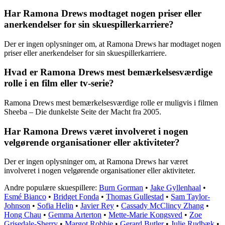
Har Ramona Drews modtaget nogen priser eller
anerkendelser for sin skuespillerkarriere?
Der er ingen oplysninger om, at Ramona Drews har modtaget nogen
priser eller anerkendelser for sin skuespillerkarriere.
Hvad er Ramona Drews mest bemærkelsesværdige
rolle i en film eller tv-serie?
Ramona Drews mest bemærkelsesværdige rolle er muligvis i filmen
Sheeba – Die dunkelste Seite der Macht fra 2005.
Har Ramona Drews været involveret i nogen
velgørende organisationer eller aktiviteter?
Der er ingen oplysninger om, at Ramona Drews har været
involveret i nogen velgørende organisationer eller aktiviteter.
Andre populære skuespillere:
Burn Gorman
•
Jake Gyllenhaal
•
Esmé Bianco
•
Bridget Fonda
•
Thomas Gullestad
•
Sam Taylor-
Johnson
•
Sofia Helin
•
Javier Rey
•
Cassady McClincy Zhang
•
Hong Chau
•
Gemma Arterton
•
Mette-Marie Kongsved
•
Zoe
Grisedale-Sherry
•
Margot Robbie
•
Gerard Butler
•
Julie Rudbæk
•