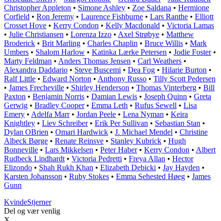
Christopher Appleton
•
Simone Ashley
•
Zoe Saldana
•
Hermione
Corfield
•
Ron Jeremy
•
Laurence Fishburne
•
Lars Ranthe
•
Elliott
Crosset Hove
•
Kerry Condon
•
Kelly Macdonald
•
Victoria Lamas
•
Julie Christiansen
•
Lorenza Izzo
•
Axel Strøbye
•
Matthew
Broderick
•
Brit Marling
•
Charles Chaplin
•
Bruce Willis
•
Mark
Umbers
•
Shalom Harlow
•
Katinka Lærke Petersen
•
Jodie Foster
•
Marty Feldman
•
Anders Thomas Jensen
•
Carl Weathers
•
Alexandra Daddario
•
Steve Buscemi
•
Dea Fog
•
Hilarie Burton
•
Ralf Little
•
Edward Norton
•
Anthony Russo
•
Tilly Scott Pedersen
•
James Frecheville
•
Shirley Henderson
•
Thomas Vinterberg
•
Bill
Paxton
•
Benjamin Norris
•
Damian Lewis
•
Joseph Quinn
•
Greta
Gerwig
•
Bradley Cooper
•
Emma Leth
•
Rufus Sewell
•
Lisa
Emery
•
Adelfa Marr
•
Jordan Peele
•
Lena Nyman
•
Keira
Knightley
•
Liev Schreiber
•
Erik Per Sullivan
•
Sebastian Stan
•
Dylan OBrien
•
Omari Hardwick
•
J. Michael Mendel
•
Christine
Albeck Børge
•
Renate Reinsve
•
Stanley Kubrick
•
Hugh
Bonneville
•
Lars Mikkelsen
•
Peter Haber
•
Kerry Condon
•
Albert
Rudbeck Lindhardt
•
Victoria Pedretti
•
Freya Allan
•
Hector
Elizondo
•
Shah Rukh Khan
•
Elizabeth Debicki
•
Jay Hayden
•
Karsten Johansson
•
Ruby Stokes
•
Emma Sehested Høeg
•
James
Gunn
Kvinde
Stjerner
Del og vær venlig
X