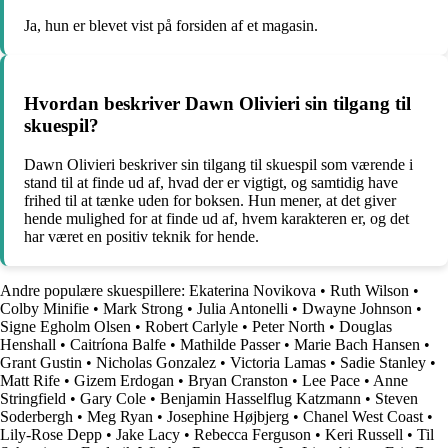
Ja, hun er blevet vist på forsiden af et magasin.
Hvordan beskriver Dawn Olivieri sin tilgang til
skuespil?
Dawn Olivieri beskriver sin tilgang til skuespil som værende i
stand til at finde ud af, hvad der er vigtigt, og samtidig have
frihed til at tænke uden for boksen. Hun mener, at det giver
hende mulighed for at finde ud af, hvem karakteren er, og det
har været en positiv teknik for hende.
Andre populære skuespillere:
Ekaterina Novikova
•
Ruth Wilson
•
Colby Minifie
•
Mark Strong
•
Julia Antonelli
•
Dwayne Johnson
•
Signe Egholm Olsen
•
Robert Carlyle
•
Peter North
•
Douglas
Henshall
•
Caitríona Balfe
•
Mathilde Passer
•
Marie Bach Hansen
•
Grant Gustin
•
Nicholas Gonzalez
•
Victoria Lamas
•
Sadie Stanley
•
Matt Rife
•
Gizem Erdogan
•
Bryan Cranston
•
Lee Pace
•
Anne
Stringfield
•
Gary Cole
•
Benjamin Hasselflug Katzmann
•
Steven
Soderbergh
•
Meg Ryan
•
Josephine Højbjerg
•
Chanel West Coast
•
Lily-Rose Depp
•
Jake Lacy
•
Rebecca Ferguson
•
Keri Russell
•
Til