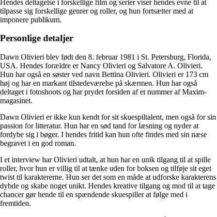
Hendes deltagelse i forskellige film og serier viser hendes evne til at
tilpasse sig forskellige genrer og roller, og hun fortsætter med at
imponere publikum.
Personlige detaljer
Dawn Olivieri blev født den 8. februar 1981 i St. Petersburg, Florida,
USA. Hendes forældre er Nancy Olivieri og Salvatore A. Olivieri.
Hun har også en søster ved navn Bettina Olivieri. Olivieri er 173 cm
høj og har en markant tilstedeværelse på skærmen. Hun har også
deltaget i fotoshoots og har prydet forsiden af et nummer af Maxim-
magasinet.
Dawn Olivieri er ikke kun kendt for sit skuespiltalent, men også for sin
passion for litteratur. Hun har en sød tand for læsning og nyder at
fordybe sig i bøger. I hendes fritid kan hun ofte findes med sin næse
begravet i en god roman.
I et interview har Olivieri udtalt, at hun har en unik tilgang til at spille
roller, hvor hun er villig til at tænke uden for boksen og tilføje sit eget
twist til karaktererne. Hun ser det som en måde at udforske karakterens
dybde og skabe noget unikt. Hendes kreative tilgang og mod til at tage
chancer gør hende til en spændende skuespiller at følge med i
fremtiden.