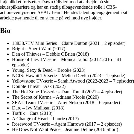
I øjeblikket fortsætter Dawn Olivieri med at arbejde på sin
skuespilkarriere og har en stadig tilbagevendende rolle i CBS-
actioneventyrserien SEAL Team. Hendes talent og engagement i sit
arbejde gør hende til en stjerne på vej mod nye højder.
Bio
18838.7TV Mini Series – Claire Dutton (2021 – 2 episoder)
Bright – Sherri Ward (2017)
Den of Thieves – Debbie OBrien (2018)
House of Lies TV-serie – Monica Talbot (2012-2016 – 41
episoder)
Young, Sexy & Dead – Brooke (2023)
NCIS: Hawaii TV-serie – Melina Devlin (2023 – 1 episode)
Yellowstone TV-serie – Sarah Atwood (2022-2023 – 7 episoder)
Double Threat – Ask (2022)
The Hot Zone TV-serie – Dani Toretti (2021 – 4 episoder)
The Secret of Karma – Adriana Nicole (2020)
SEAL Team TV-serie – Amy Nelson (2018 – 6 episoder)
Darc – Ivy Mulligan (2018)
Traffik – Cara (2018)
A Change of Heart – Laurie (2017)
Rosewood TV-serie – Agent Harrows (2017 – 2 episoder)
He Does Not Want Peace – Jeannie Deline (2016 Short)