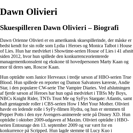
Dawn Olivieri
Skuespilleren Dawn Olivieri – Biografi
Dawn Orienne Olivieri er en amerikansk skuespillerinde, der måske er
bedst kendt for sin rolle som Lydia i Heroes og Monica Talbot i House
of Lies. Hun har medvirket i Showtime-serien House of Lies i 41 afsnit
siden 2012, hvor hun spillede den konkurrenceorienterede
managementkonsulent og ekskone til hovedpersonen Marty Kaan og
mor til deres søn, Roscoe Kaan.
Hun optrådte som Janice Herveaux i tredje sæson af HBO-serien True
Blood. Hun spillede en reporter og Damon Salvatores kæreste, Andie
Star, i den populære CW-serie The Vampire Diaries. Ved afslutningen
af fjerde sæson af Heroes har hun også medvirket i TBSs My Boys,
NBCs Knight Rider, TNTs Trust Me og SyFys Stargate: Atlantis, samt
haft gentagende roller i CBS-serien How I Met Your Mother. Olivieri
havde en ledende rolle i SyFy-filmen Hydra, og hun er stemmen til
Pepper Potts i den nye Avengers-animerede serie på Disney XD. Hun
optrådte i oktober 2009-udgaven af Maxim. Olivieri optrådte i HBO-
serien Entourage den 13. september 2009 og var vært for en
konkurrence på Scripped. Hun lagde stemme til Lucy Kuo i