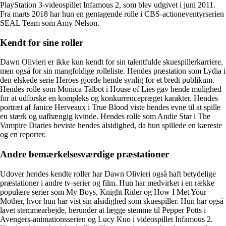
PlayStation 3-videospillet Infamous 2, som blev udgivet i juni 2011.
Fra marts 2018 har hun en gentagende rolle i CBS-actioneventyrserien
SEAL Team som Amy Nelson.
Kendt for sine roller
Dawn Olivieri er ikke kun kendt for sin talentfulde skuespillerkarriere,
men også for sin mangfoldige rolleliste. Hendes præstation som Lydia i
den elskede serie Heroes gjorde hende synlig for et bredt publikum.
Hendes rolle som Monica Talbot i House of Lies gav hende mulighed
for at udforske en kompleks og konkurrencepræget karakter. Hendes
portræt af Janice Herveaux i True Blood viste hendes evne til at spille
en stærk og uafhængig kvinde. Hendes rolle som Andie Star i The
Vampire Diaries beviste hendes alsidighed, da hun spillede en kæreste
og en reporter.
Andre bemærkelsesværdige præstationer
Udover hendes kendte roller har Dawn Olivieri også haft betydelige
præstationer i andre tv-serier og film. Hun har medvirket i en række
populære serier som My Boys, Knight Rider og How I Met Your
Mother, hvor hun har vist sin alsidighed som skuespiller. Hun har også
lavet stemmearbejde, herunder at lægge stemme til Pepper Potts i
Avengers-animationsserien og Lucy Kuo i videospillet Infamous 2.