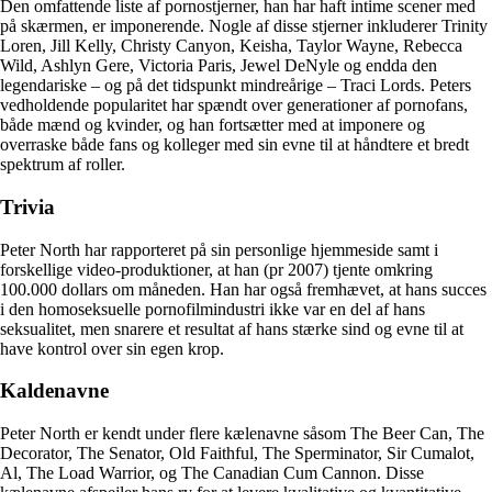
Den omfattende liste af pornostjerner, han har haft intime scener med
på skærmen, er imponerende. Nogle af disse stjerner inkluderer Trinity
Loren, Jill Kelly, Christy Canyon, Keisha, Taylor Wayne, Rebecca
Wild, Ashlyn Gere, Victoria Paris, Jewel DeNyle og endda den
legendariske – og på det tidspunkt mindreårige – Traci Lords. Peters
vedholdende popularitet har spændt over generationer af pornofans,
både mænd og kvinder, og han fortsætter med at imponere og
overraske både fans og kolleger med sin evne til at håndtere et bredt
spektrum af roller.
Trivia
Peter North har rapporteret på sin personlige hjemmeside samt i
forskellige video-produktioner, at han (pr 2007) tjente omkring
100.000 dollars om måneden. Han har også fremhævet, at hans succes
i den homoseksuelle pornofilmindustri ikke var en del af hans
seksualitet, men snarere et resultat af hans stærke sind og evne til at
have kontrol over sin egen krop.
Kaldenavne
Peter North er kendt under flere kælenavne såsom The Beer Can, The
Decorator, The Senator, Old Faithful, The Sperminator, Sir Cumalot,
Al, The Load Warrior, og The Canadian Cum Cannon. Disse