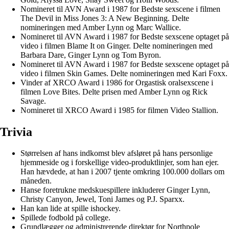
Nomineret til AVN Award i 1987 for Bedste sexscene i filmen
The Devil in Miss Jones 3: A New Beginning. Delte
nomineringen med Amber Lynn og Marc Wallice.
Nomineret til AVN Award i 1987 for Bedste sexscene optaget på
video i filmen Blame It on Ginger. Delte nomineringen med
Barbara Dare, Ginger Lynn og Tom Byron.
Nomineret til AVN Award i 1987 for Bedste sexscene optaget på
video i filmen Skin Games. Delte nomineringen med Kari Foxx.
Vinder af XRCO Award i 1986 for Orgastisk oralsexscene i
filmen Love Bites. Delte prisen med Amber Lynn og Rick
Savage.
Nomineret til XRCO Award i 1985 for filmen Video Stallion.
Trivia
Størrelsen af hans indkomst blev afsløret på hans personlige
hjemmeside og i forskellige video-produktlinjer, som han ejer.
Han hævdede, at han i 2007 tjente omkring 100.000 dollars om
måneden.
Hanse foretrukne medskuespillere inkluderer Ginger Lynn,
Christy Canyon, Jewel, Toni James og P.J. Sparxx.
Han kan lide at spille ishockey.
Spillede fodbold på college.
Grundlægger og administrerende direktør for Northpole