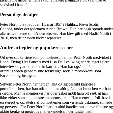
kælenavne afspejler hans ry for at levere kvalitative og kvantitative
sædskud i hans film.
Personlige detaljer
Peter North blev født den 11. maj 1957 i Halifax, Nova Scotia,
Canada, under det fødenavn Alden Brown. Han har også optrådt under
alternative navne som Alden Brown. Han blev gift med Nadia North i
2016, men de er siden blevet separeret.
Andre arbejder og populære scener
Ud over sin karriere som pornoskuespiller har Peter North medvirket i
Loop: Fixing Her Faucets med Lisa De Leeuw og har deltaget i flere
interviews og artikler om sin karriere. Han har også optrådt i
offentligheden gennem sine forskellige sociale medie-konti som
Facebook og Instagram.
Selvom Peter North har haft en lang og succesfuld karriere i
pornobranchen, har han udtalt, at han aldrig følte, at branchen var hans
skæbne. Mange mennesker har overrasket mødt ham og sagt, at han
ikke virker som en mainstream pornostjerne. Han mener, at folk havde
en stereotyp opfattelse af pornostjerner som værende uskønne, slimede
og perverse. For Peter North har det altid handlet om at lave filmene og
aldrig tænke så meget over anerkendelsen, der fulgte med.