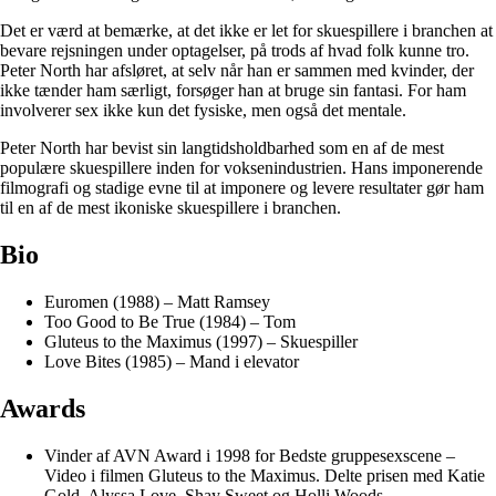
Det er værd at bemærke, at det ikke er let for skuespillere i branchen at
bevare rejsningen under optagelser, på trods af hvad folk kunne tro.
Peter North har afsløret, at selv når han er sammen med kvinder, der
ikke tænder ham særligt, forsøger han at bruge sin fantasi. For ham
involverer sex ikke kun det fysiske, men også det mentale.
Peter North har bevist sin langtidsholdbarhed som en af de mest
populære skuespillere inden for voksenindustrien. Hans imponerende
filmografi og stadige evne til at imponere og levere resultater gør ham
til en af de mest ikoniske skuespillere i branchen.
Bio
Euromen (1988) – Matt Ramsey
Too Good to Be True (1984) – Tom
Gluteus to the Maximus (1997) – Skuespiller
Love Bites (1985) – Mand i elevator
Awards
Vinder af AVN Award i 1998 for Bedste gruppesexscene –
Video i filmen Gluteus to the Maximus. Delte prisen med Katie
Gold, Alyssa Love, Shay Sweet og Holli Woods.