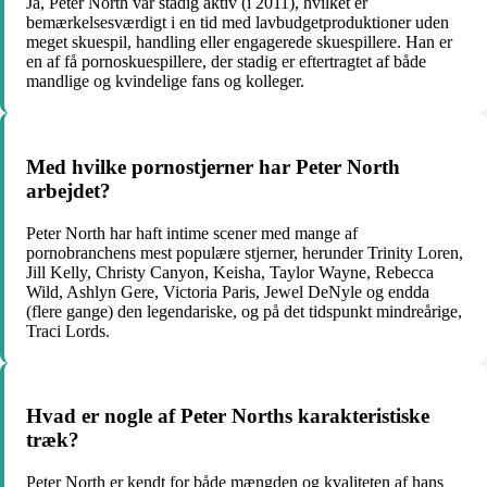
Ja, Peter North var stadig aktiv (i 2011), hvilket er
bemærkelsesværdigt i en tid med lavbudgetproduktioner uden
meget skuespil, handling eller engagerede skuespillere. Han er
en af få pornoskuespillere, der stadig er eftertragtet af både
mandlige og kvindelige fans og kolleger.
Med hvilke pornostjerner har Peter North
arbejdet?
Peter North har haft intime scener med mange af
pornobranchens mest populære stjerner, herunder Trinity Loren,
Jill Kelly, Christy Canyon, Keisha, Taylor Wayne, Rebecca
Wild, Ashlyn Gere, Victoria Paris, Jewel DeNyle og endda
(flere gange) den legendariske, og på det tidspunkt mindreårige,
Traci Lords.
Hvad er nogle af Peter Norths karakteristiske
træk?
Peter North er kendt for både mængden og kvaliteten af hans