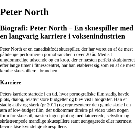
Peter North
Biografi: Peter North – En skuespiller med
en langvarig karriere i voksenindustrien
Peter North er en canadiskfødt skuespiller, der har været en af de mest
pålidelige performere i pornobranchen i over 20 år. Med sit
ungdommelige udseende og en krop, der er næsten perfekt skulptureret
efter lange timer i fitnesscentret, har han etableret sig som en af de mest
kendte skuespillere i branchen.
Karriere
Peters karriere startede i en tid, hvor pornografiske film stadig havde
plots, dialog, relativt store budgetter og blev vist i biografer. Han er
stadig aktiv og stærk (pr 2011) og repræsenterer den gamle skole i en
æra af low-budget film, der udkommer direkte på video uden nogen
form for skuespil, næsten ingen plot og med tatoverede, selvsikre og
skråstrømpede mandlige skuespillere samt uengagerede eller nærmest
bevidstløse kvindelige skuespillere.