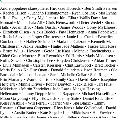
Andre populære skuespillere:
Hirokazu Koreeda
•
Ben Smith-Petersen
•
Rachel Hilson
•
Juancho Hernangomez
•
Ryan Gosling
•
Mia Lyhne
•
Reid Ewing
•
Corey Mylchreest
•
Idris Elba
•
Wallis Day
•
Jan
Monrad
•
Mahershala Ali
•
Chris Hemsworth
•
Dieter Wedel
•
Simon
Halls
•
Adam Brix
•
Mads Ousdal
•
James Woods
•
Corey Mylchreest
•
Elizabeth Olsen
•
Alexis Bledel
•
Paw Henriksen
•
Anna Popplewell
•
Rachel Stevens
•
Jesper Christensen
•
Jamie Lee Curtis
•
Benedict
Cumberbatch
•
Hailee Steinfeld
•
Maria Pia Calzone
•
Kenneth M.
Christensen
•
Jackie Sandler
•
Hailie Jade Mathers
•
Tracee Ellis Ross
•
Bruce Willis
•
Hoyeon
•
Gerda Lie Kaas
•
Michelle Trachtenberg
•
Chloë Grace Moretz
•
Burt Reynolds
•
Ed Harris
•
Mads Mikkelsen
•
Rufus Sewell
•
Christopher Lee
•
Hayden Christensen
•
Aidan Turner
•
Livia Millhagen
•
Carsten Kressner
•
Clint Eastwood
•
Brett Tucker
•
Maria Bello
•
Ke Huy Quan
•
Donald Saunders
•
Jason Reitman
•
Ole
Bornedal
•
Madison Iseman
•
Sarah Michelle Gellar
•
Seth Rogen
•
Erin Moriarty
•
Warren Christie
•
Emily Cox
•
David Bale
•
Josephine
Højbjerg
•
Minnie Driver
•
Poppy Drayton
•
Jack Black
•
Jarl Friis-
Mikkelsen
•
Martin Zandvliet
•
Jude Law
•
Mingus Hassing
Hellemann
•
Johnny Depp
•
Michael Rapaport
•
Michael Hasselflug
•
Moon Ga-young
•
Fflyn Edwards
•
Jenny Slate
•
Daniel Radcliffe
•
Kelsey Asbille
•
Will Ferrell
•
Scarlet Vas
•
Sibi Blazic
•
Emmy
Rossum
•
Charisma Carpenter
•
Rhys Ifans
•
Jake Gyllenhaal
•
David
Lynch
•
Austin Butler
•
Kate Siegel
•
Lars Mikkelsen
•
Hal Fowler
•
Milla Jovovich
•
Lily James
•
Keira Knightley
•
Zendaya
•
Alexandre