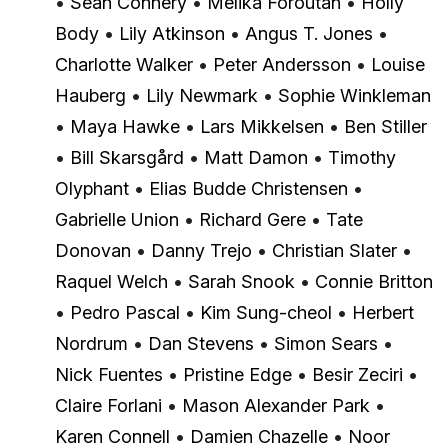
•
Sean Connery
•
Melika Foroutan
•
Holly
Body
•
Lily Atkinson
•
Angus T. Jones
•
Charlotte Walker
•
Peter Andersson
•
Louise
Hauberg
•
Lily Newmark
•
Sophie Winkleman
•
Maya Hawke
•
Lars Mikkelsen
•
Ben Stiller
•
Bill Skarsgård
•
Matt Damon
•
Timothy
Olyphant
•
Elias Budde Christensen
•
Gabrielle Union
•
Richard Gere
•
Tate
Donovan
•
Danny Trejo
•
Christian Slater
•
Raquel Welch
•
Sarah Snook
•
Connie Britton
•
Pedro Pascal
•
Kim Sung-cheol
•
Herbert
Nordrum
•
Dan Stevens
•
Simon Sears
•
Nick Fuentes
•
Pristine Edge
•
Besir Zeciri
•
Claire Forlani
•
Mason Alexander Park
•
Karen Connell
•
Damien Chazelle
•
Noor