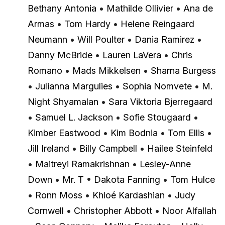
Bethany Antonia
•
Mathilde Ollivier
•
Ana de
Armas
•
Tom Hardy
•
Helene Reingaard
Neumann
•
Will Poulter
•
Dania Ramirez
•
Danny McBride
•
Lauren LaVera
•
Chris
Romano
•
Mads Mikkelsen
•
Sharna Burgess
•
Julianna Margulies
•
Sophia Nomvete
•
M.
Night Shyamalan
•
Sara Viktoria Bjerregaard
•
Samuel L. Jackson
•
Sofie Stougaard
•
Kimber Eastwood
•
Kim Bodnia
•
Tom Ellis
•
Jill Ireland
•
Billy Campbell
•
Hailee Steinfeld
•
Maitreyi Ramakrishnan
•
Lesley-Anne
Down
•
Mr. T
•
Dakota Fanning
•
Tom Hulce
•
Ronn Moss
•
Khloé Kardashian
•
Judy
Cornwell
•
Christopher Abbott
•
Noor Alfallah