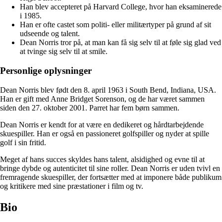
Han blev accepteret på Harvard College, hvor han eksaminerede
i 1985.
Han er ofte castet som politi- eller militærtyper på grund af sit
udseende og talent.
Dean Norris tror på, at man kan få sig selv til at føle sig glad ved
at tvinge sig selv til at smile.
Personlige oplysninger
Dean Norris blev født den 8. april 1963 i South Bend, Indiana, USA.
Han er gift med Anne Bridget Sorenson, og de har været sammen
siden den 27. oktober 2001. Parret har fem børn sammen.
Dean Norris er kendt for at være en dedikeret og hårdtarbejdende
skuespiller. Han er også en passioneret golfspiller og nyder at spille
golf i sin fritid.
Meget af hans succes skyldes hans talent, alsidighed og evne til at
bringe dybde og autenticitet til sine roller. Dean Norris er uden tvivl en
fremragende skuespiller, der fortsætter med at imponere både publikum
og kritikere med sine præstationer i film og tv.
Bio