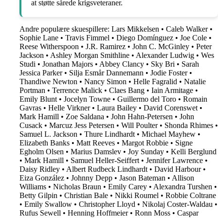
at støtte sårede krigsveteraner.
Andre populære skuespillere:
Lars Mikkelsen
•
Caleb Walker
•
Sophie Lane
•
Travis Fimmel
•
Diego Domínguez
•
Joe Cole
•
Reese Witherspoon
•
J.R. Ramirez
•
John C. McGinley
•
Peter
Jackson
•
Ashley Morgan Smithline
•
Alexander Ludwig
•
Wes
Studi
•
Jonathan Majors
•
Abbey Clancy
•
Sky Bri
•
Sarah
Jessica Parker
•
Silja Esmår Dannemann
•
Jodie Foster
•
Thandiwe Newton
•
Nancy Simon
•
Helle Fagralid
•
Natalie
Portman
•
Terrence Malick
•
Claes Bang
•
Iain Armitage
•
Emily Blunt
•
Jocelyn Towne
•
Guillermo del Toro
•
Romain
Gavras
•
Helle Virkner
•
Laura Bailey
•
David Corenswet
•
Mark Hamill
•
Zoe Saldana
•
John Hahn-Petersen
•
John
Cusack
•
Marcuz Jess Petersen
•
Will Poulter
•
Shonda Rhimes
•
Samuel L. Jackson
•
Thure Lindhardt
•
Michael Mayhew
•
Elizabeth Banks
•
Matt Reeves
•
Margot Robbie
•
Signe
Egholm Olsen
•
Marius Damslev
•
Joy Sunday
•
Kelli Berglund
•
Mark Hamill
•
Samuel Heller-Seiffert
•
Jennifer Lawrence
•
Daisy Ridley
•
Albert Rudbeck Lindhardt
•
David Harbour
•
Eiza González
•
Johnny Depp
•
Jason Bateman
•
Allison
Williams
•
Nicholas Braun
•
Emily Carey
•
Alexandra Turshen
•
Betty Gilpin
•
Christian Bale
•
Nikki Roumel
•
Robbie Coltrane
•
Emily Swallow
•
Christopher Lloyd
•
Nikolaj Coster-Waldau
•
Rufus Sewell
•
Henning Hoffmeier
•
Ronn Moss
•
Caspar