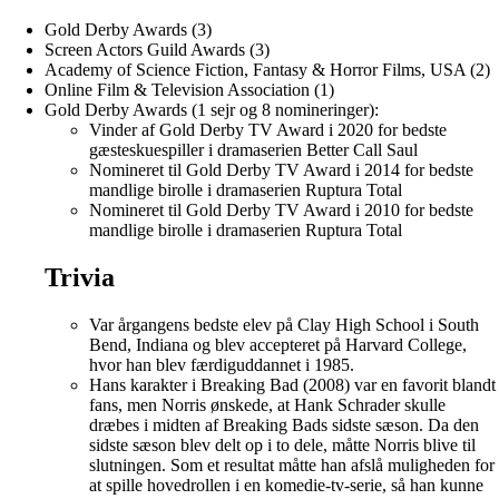
Gold Derby Awards (3)
Screen Actors Guild Awards (3)
Academy of Science Fiction, Fantasy & Horror Films, USA (2)
Online Film & Television Association (1)
Gold Derby Awards (1 sejr og 8 nomineringer):
Vinder af Gold Derby TV Award i 2020 for bedste
gæsteskuespiller i dramaserien Better Call Saul
Nomineret til Gold Derby TV Award i 2014 for bedste
mandlige birolle i dramaserien Ruptura Total
Nomineret til Gold Derby TV Award i 2010 for bedste
mandlige birolle i dramaserien Ruptura Total
Trivia
Var årgangens bedste elev på Clay High School i South
Bend, Indiana og blev accepteret på Harvard College,
hvor han blev færdiguddannet i 1985.
Hans karakter i Breaking Bad (2008) var en favorit blandt
fans, men Norris ønskede, at Hank Schrader skulle
dræbes i midten af ​​Breaking Bads sidste sæson. Da den
sidste sæson blev delt op i to dele, måtte Norris blive til
slutningen. Som et resultat måtte han afslå muligheden for
at spille hovedrollen i en komedie-tv-serie, så han kunne