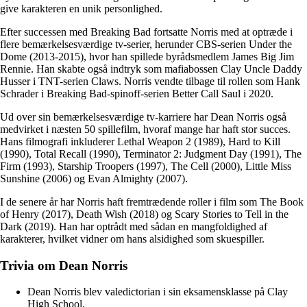
give karakteren en unik personlighed.
Efter successen med Breaking Bad fortsatte Norris med at optræde i
flere bemærkelsesværdige tv-serier, herunder CBS-serien Under the
Dome (2013-2015), hvor han spillede byrådsmedlem James Big Jim
Rennie. Han skabte også indtryk som mafiabossen Clay Uncle Daddy
Husser i TNT-serien Claws. Norris vendte tilbage til rollen som Hank
Schrader i Breaking Bad-spinoff-serien Better Call Saul i 2020.
Ud over sin bemærkelsesværdige tv-karriere har Dean Norris også
medvirket i næsten 50 spillefilm, hvoraf mange har haft stor succes.
Hans filmografi inkluderer Lethal Weapon 2 (1989), Hard to Kill
(1990), Total Recall (1990), Terminator 2: Judgment Day (1991), The
Firm (1993), Starship Troopers (1997), The Cell (2000), Little Miss
Sunshine (2006) og Evan Almighty (2007).
I de senere år har Norris haft fremtrædende roller i film som The Book
of Henry (2017), Death Wish (2018) og Scary Stories to Tell in the
Dark (2019). Han har optrådt med sådan en mangfoldighed af
karakterer, hvilket vidner om hans alsidighed som skuespiller.
Trivia om Dean Norris
Dean Norris blev valedictorian i sin eksamensklasse på Clay
High School.