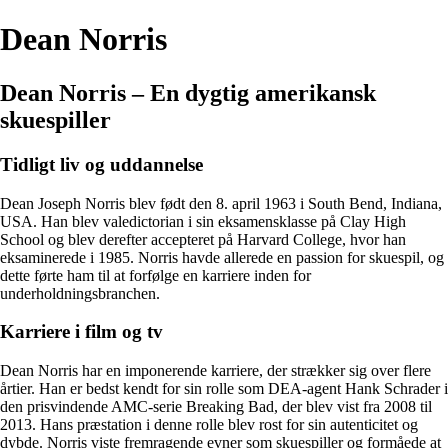
Dean Norris
Dean Norris – En dygtig amerikansk
skuespiller
Tidligt liv og uddannelse
Dean Joseph Norris blev født den 8. april 1963 i South Bend, Indiana,
USA. Han blev valedictorian i sin eksamensklasse på Clay High
School og blev derefter accepteret på Harvard College, hvor han
eksaminerede i 1985. Norris havde allerede en passion for skuespil, og
dette førte ham til at forfølge en karriere inden for
underholdningsbranchen.
Karriere i film og tv
Dean Norris har en imponerende karriere, der strækker sig over flere
årtier. Han er bedst kendt for sin rolle som DEA-agent Hank Schrader i
den prisvindende AMC-serie Breaking Bad, der blev vist fra 2008 til
2013. Hans præstation i denne rolle blev rost for sin autenticitet og
dybde. Norris viste fremragende evner som skuespiller og formåede at