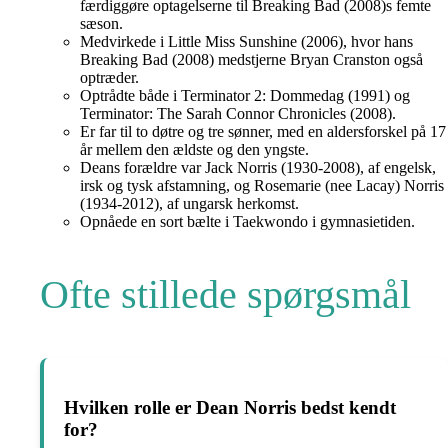
færdiggøre optagelserne til Breaking Bad (2008)s femte
sæson.
Medvirkede i Little Miss Sunshine (2006), hvor hans
Breaking Bad (2008) medstjerne Bryan Cranston også
optræder.
Optrådte både i Terminator 2: Dommedag (1991) og
Terminator: The Sarah Connor Chronicles (2008).
Er far til to døtre og tre sønner, med en aldersforskel på 17
år mellem den ældste og den yngste.
Deans forældre var Jack Norris (1930-2008), af engelsk,
irsk og tysk afstamning, og Rosemarie (nee Lacay) Norris
(1934-2012), af ungarsk herkomst.
Opnåede en sort bælte i Taekwondo i gymnasietiden.
Ofte stillede spørgsmål
Hvilken rolle er Dean Norris bedst kendt
for?