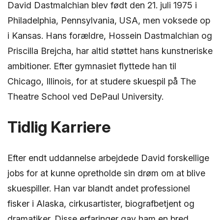
David Dastmalchian blev født den 21. juli 1975 i
Philadelphia, Pennsylvania, USA, men voksede op
i Kansas. Hans forældre, Hossein Dastmalchian og
Priscilla Brejcha, har altid støttet hans kunstneriske
ambitioner. Efter gymnasiet flyttede han til
Chicago, Illinois, for at studere skuespil på The
Theatre School ved DePaul University.
Tidlig Karriere
Efter endt uddannelse arbejdede David forskellige
jobs for at kunne opretholde sin drøm om at blive
skuespiller. Han var blandt andet professionel
fisker i Alaska, cirkusartister, biografbetjent og
dramatiker. Disse erfaringer gav ham en bred