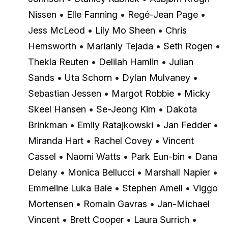
Nissen
•
Elle Fanning
•
Regé-Jean Page
•
Jess McLeod
•
Lily Mo Sheen
•
Chris
Hemsworth
•
Marianly Tejada
•
Seth Rogen
•
Thekla Reuten
•
Delilah Hamlin
•
Julian
Sands
•
Uta Schorn
•
Dylan Mulvaney
•
Sebastian Jessen
•
Margot Robbie
•
Micky
Skeel Hansen
•
Se-Jeong Kim
•
Dakota
Brinkman
•
Emily Ratajkowski
•
Jan Fedder
•
Miranda Hart
•
Rachel Covey
•
Vincent
Cassel
•
Naomi Watts
•
Park Eun-bin
•
Dana
Delany
•
Monica Bellucci
•
Marshall Napier
•
Emmeline Luka Bale
•
Stephen Amell
•
Viggo
Mortensen
•
Romain Gavras
•
Jan-Michael
Vincent
•
Brett Cooper
•
Laura Surrich
•