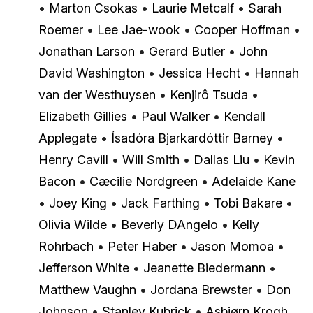
•
Marton Csokas
•
Laurie Metcalf
•
Sarah
Roemer
•
Lee Jae-wook
•
Cooper Hoffman
•
Jonathan Larson
•
Gerard Butler
•
John
David Washington
•
Jessica Hecht
•
Hannah
van der Westhuysen
•
Kenjirô Tsuda
•
Elizabeth Gillies
•
Paul Walker
•
Kendall
Applegate
•
Ísadóra Bjarkardóttir Barney
•
Henry Cavill
•
Will Smith
•
Dallas Liu
•
Kevin
Bacon
•
Cæcilie Nordgreen
•
Adelaide Kane
•
Joey King
•
Jack Farthing
•
Tobi Bakare
•
Olivia Wilde
•
Beverly DAngelo
•
Kelly
Rohrbach
•
Peter Haber
•
Jason Momoa
•
Jefferson White
•
Jeanette Biedermann
•
Matthew Vaughn
•
Jordana Brewster
•
Don
Johnson
•
Stanley Kubrick
•
Asbjørn Krogh