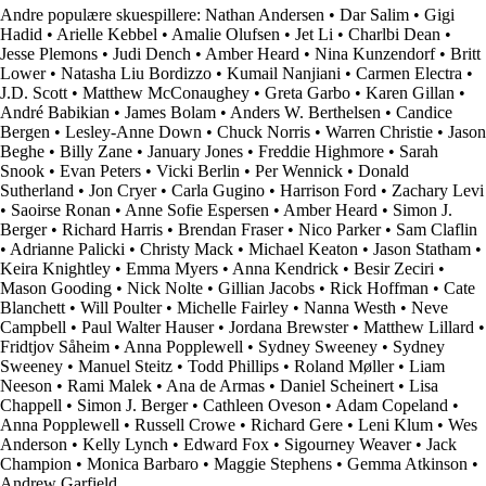
Andre populære skuespillere:
Nathan Andersen
•
Dar Salim
•
Gigi
Hadid
•
Arielle Kebbel
•
Amalie Olufsen
•
Jet Li
•
Charlbi Dean
•
Jesse Plemons
•
Judi Dench
•
Amber Heard
•
Nina Kunzendorf
•
Britt
Lower
•
Natasha Liu Bordizzo
•
Kumail Nanjiani
•
Carmen Electra
•
J.D. Scott
•
Matthew McConaughey
•
Greta Garbo
•
Karen Gillan
•
André Babikian
•
James Bolam
•
Anders W. Berthelsen
•
Candice
Bergen
•
Lesley-Anne Down
•
Chuck Norris
•
Warren Christie
•
Jason
Beghe
•
Billy Zane
•
January Jones
•
Freddie Highmore
•
Sarah
Snook
•
Evan Peters
•
Vicki Berlin
•
Per Wennick
•
Donald
Sutherland
•
Jon Cryer
•
Carla Gugino
•
Harrison Ford
•
Zachary Levi
•
Saoirse Ronan
•
Anne Sofie Espersen
•
Amber Heard
•
Simon J.
Berger
•
Richard Harris
•
Brendan Fraser
•
Nico Parker
•
Sam Claflin
•
Adrianne Palicki
•
Christy Mack
•
Michael Keaton
•
Jason Statham
•
Keira Knightley
•
Emma Myers
•
Anna Kendrick
•
Besir Zeciri
•
Mason Gooding
•
Nick Nolte
•
Gillian Jacobs
•
Rick Hoffman
•
Cate
Blanchett
•
Will Poulter
•
Michelle Fairley
•
Nanna Westh
•
Neve
Campbell
•
Paul Walter Hauser
•
Jordana Brewster
•
Matthew Lillard
•
Fridtjov Såheim
•
Anna Popplewell
•
Sydney Sweeney
•
Sydney
Sweeney
•
Manuel Steitz
•
Todd Phillips
•
Roland Møller
•
Liam
Neeson
•
Rami Malek
•
Ana de Armas
•
Daniel Scheinert
•
Lisa
Chappell
•
Simon J. Berger
•
Cathleen Oveson
•
Adam Copeland
•
Anna Popplewell
•
Russell Crowe
•
Richard Gere
•
Leni Klum
•
Wes
Anderson
•
Kelly Lynch
•
Edward Fox
•
Sigourney Weaver
•
Jack
Champion
•
Monica Barbaro
•
Maggie Stephens
•
Gemma Atkinson
•
Andrew Garfield