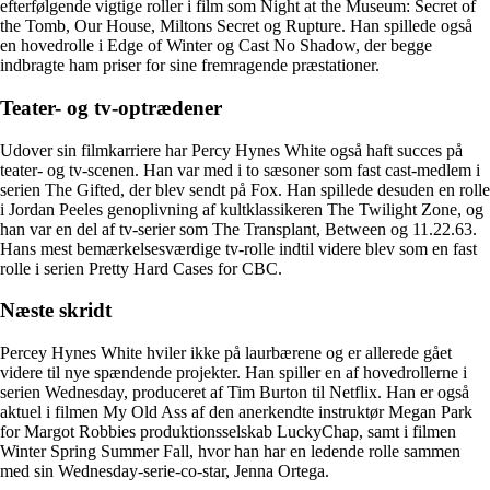
efterfølgende vigtige roller i film som Night at the Museum: Secret of
the Tomb, Our House, Miltons Secret og Rupture. Han spillede også
en hovedrolle i Edge of Winter og Cast No Shadow, der begge
indbragte ham priser for sine fremragende præstationer.
Teater- og tv-optrædener
Udover sin filmkarriere har Percy Hynes White også haft succes på
teater- og tv-scenen. Han var med i to sæsoner som fast cast-medlem i
serien The Gifted, der blev sendt på Fox. Han spillede desuden en rolle
i Jordan Peeles genoplivning af kultklassikeren The Twilight Zone, og
han var en del af tv-serier som The Transplant, Between og 11.22.63.
Hans mest bemærkelsesværdige tv-rolle indtil videre blev som en fast
rolle i serien Pretty Hard Cases for CBC.
Næste skridt
Percey Hynes White hviler ikke på laurbærene og er allerede gået
videre til nye spændende projekter. Han spiller en af hovedrollerne i
serien Wednesday, produceret af Tim Burton til Netflix. Han er også
aktuel i filmen My Old Ass af den anerkendte instruktør Megan Park
for Margot Robbies produktionsselskab LuckyChap, samt i filmen
Winter Spring Summer Fall, hvor han har en ledende rolle sammen
med sin Wednesday-serie-co-star, Jenna Ortega.