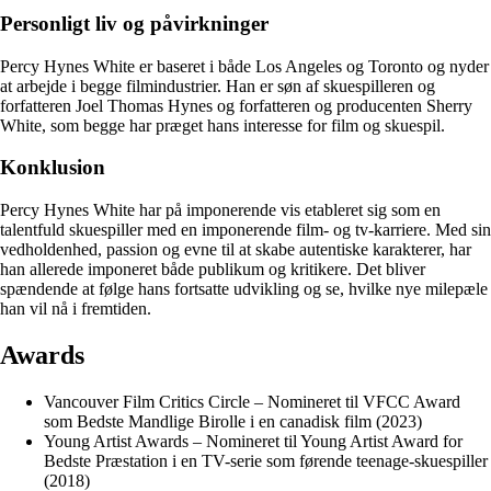
Personligt liv og påvirkninger
Percy Hynes White er baseret i både Los Angeles og Toronto og nyder
at arbejde i begge filmindustrier. Han er søn af skuespilleren og
forfatteren Joel Thomas Hynes og forfatteren og producenten Sherry
White, som begge har præget hans interesse for film og skuespil.
Konklusion
Percy Hynes White har på imponerende vis etableret sig som en
talentfuld skuespiller med en imponerende film- og tv-karriere. Med sin
vedholdenhed, passion og evne til at skabe autentiske karakterer, har
han allerede imponeret både publikum og kritikere. Det bliver
spændende at følge hans fortsatte udvikling og se, hvilke nye milepæle
han vil nå i fremtiden.
Awards
Vancouver Film Critics Circle – Nomineret til VFCC Award
som Bedste Mandlige Birolle i en canadisk film (2023)
Young Artist Awards – Nomineret til Young Artist Award for
Bedste Præstation i en TV-serie som førende teenage-skuespiller
(2018)