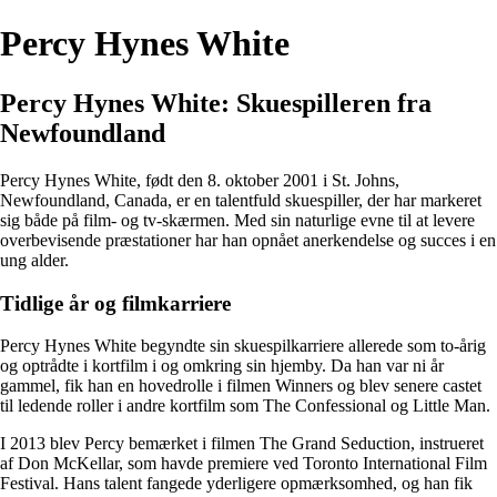
Percy Hynes White
Percy Hynes White: Skuespilleren fra
Newfoundland
Percy Hynes White, født den 8. oktober 2001 i St. Johns,
Newfoundland, Canada, er en talentfuld skuespiller, der har markeret
sig både på film- og tv-skærmen. Med sin naturlige evne til at levere
overbevisende præstationer har han opnået anerkendelse og succes i en
ung alder.
Tidlige år og filmkarriere
Percy Hynes White begyndte sin skuespilkarriere allerede som to-årig
og optrådte i kortfilm i og omkring sin hjemby. Da han var ni år
gammel, fik han en hovedrolle i filmen Winners og blev senere castet
til ledende roller i andre kortfilm som The Confessional og Little Man.
I 2013 blev Percy bemærket i filmen The Grand Seduction, instrueret
af Don McKellar, som havde premiere ved Toronto International Film
Festival. Hans talent fangede yderligere opmærksomhed, og han fik