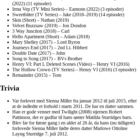
(2022) (11 episoder)
Irma Vep (TV Mini Series) – Eamonn (2022) (3 episoder)
Sweetbitter (TV Series) – Jake (2018–2019) (14 episoder)
Skin (Short) – Nathan (2019)
Velvet Buzzsaw (2019) – Jon Dondon
3 Way Junction (2018) – Carl
Hello Apartment (Short) – Adam (2018)
Mary Shelley (2017) – Lord Byron
Journeys End (2017) – 2nd Lt. Hibbert
Double Date (2017) – John
Song to Song (2017) – BVs Brother
Henry VI: Part I, Deleted Scenes (Video) – Henry VI (2016)
The Hollow Crown (TV Series) – Henry VI (2016) (3 episoder)
Remainder (2015) – Tom
Trivia
Var forlovet med Sienna Miller fra januar 2012 til juli 2015, efter
at de indledte et forhold i marts 2011. De har en datter sammen.
Han er gode venner med Twilight (2008) stjernen Robert
Pattinson, der er gudfar til hans søster Matilda Sturridges barn.
Blev far for første gang i en alder af 26 år, da hans (nu tidligere)
forlovede Sienna Miller fødte deres datter Marlowe Ottoline
Layng Sturridge 7. juli 2012.