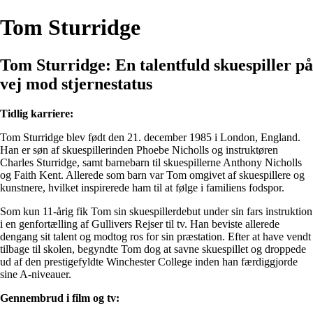
Tom Sturridge
Tom Sturridge: En talentfuld skuespiller på
vej mod stjernestatus
Tidlig karriere:
Tom Sturridge blev født den 21. december 1985 i London, England.
Han er søn af skuespillerinden Phoebe Nicholls og instruktøren
Charles Sturridge, samt barnebarn til skuespillerne Anthony Nicholls
og Faith Kent. Allerede som barn var Tom omgivet af skuespillere og
kunstnere, hvilket inspirerede ham til at følge i familiens fodspor.
Som kun 11-årig fik Tom sin skuespillerdebut under sin fars instruktion
i en genfortælling af Gullivers Rejser til tv. Han beviste allerede
dengang sit talent og modtog ros for sin præstation. Efter at have vendt
tilbage til skolen, begyndte Tom dog at savne skuespillet og droppede
ud af den prestigefyldte Winchester College inden han færdiggjorde
sine A-niveauer.
Gennembrud i film og tv: