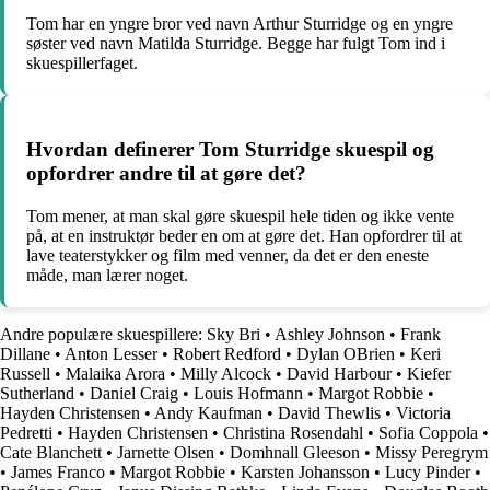
Tom har en yngre bror ved navn Arthur Sturridge og en yngre
søster ved navn Matilda Sturridge. Begge har fulgt Tom ind i
skuespillerfaget.
Hvordan definerer Tom Sturridge skuespil og
opfordrer andre til at gøre det?
Tom mener, at man skal gøre skuespil hele tiden og ikke vente
på, at en instruktør beder en om at gøre det. Han opfordrer til at
lave teaterstykker og film med venner, da det er den eneste
måde, man lærer noget.
Andre populære skuespillere:
Sky Bri
•
Ashley Johnson
•
Frank
Dillane
•
Anton Lesser
•
Robert Redford
•
Dylan OBrien
•
Keri
Russell
•
Malaika Arora
•
Milly Alcock
•
David Harbour
•
Kiefer
Sutherland
•
Daniel Craig
•
Louis Hofmann
•
Margot Robbie
•
Hayden Christensen
•
Andy Kaufman
•
David Thewlis
•
Victoria
Pedretti
•
Hayden Christensen
•
Christina Rosendahl
•
Sofia Coppola
•
Cate Blanchett
•
Jarnette Olsen
•
Domhnall Gleeson
•
Missy Peregrym
•
James Franco
•
Margot Robbie
•
Karsten Johansson
•
Lucy Pinder
•