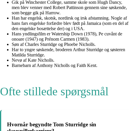
Gik på Winchester College, samme skole som Hugh Dancy,
men blev venner med Robert Pattinson gennem sine søskende,
som begge gik på Harrow.
Han har engelsk, skotsk, nordirsk og irsk afstamning. Nogle af
hans fars engelske forfædre blev født på Jamaica (som en del af
den engelske bosættelse der) og i USA.
Hans yndlingsfilm er Watership Down (1978), Pe cuvânt de
onoare (1947) og Prénom Carmen (1983).
Søn af Charles Sturridge og Phoebe Nicholls.
Har to yngre søskende, broderen Arthur Sturridge og søsteren
Matilda Sturridge.
Nevø af Kate Nicholls.
Barnebarn af Anthony Nicholls og Faith Kent.
Ofte stillede spørgsmål
Hvornår begyndte Tom Sturridge sin
skuespillerkarriere?