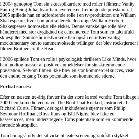
I 2004 genoptog Tom sin skuespilkarriere med roller i filmene Vanity
Fair og Being Julia, hvor han leverede en fremragende præstation. I
2005 spillede han en udfordrende rolle i en tv-produktion om William
Shakespeare, hvor han portrætterede den unge William Herbert,
Shakespeares homoseksuelle elsker. Denne vanskelige rolle blev
håndteret med stor dygtighed og cementerede Tom som en talentfuld
skuespiller. Samme år medvirkede han også i en udsædvanlig
mockumentary om to sammenvoksede tvillinger, der blev rockstjerner i
filmen Brothers of the Head.
I 2006 spillede Tom en rolle i psykologisk thrilleren Like Minds, hvor
han modtog masser af positive anmeldelser for sin skræmmende
præstation. Selvom filmen ikke blev en stor kommerciel succes, viste
den endnu engang Toms potentiale som kommende stjerne.
Fortsat succes:
Efter en næsten tre-årig fravær fra det store lærred vendte Tom tilbage i
2009 i en komedie ved navn The Boat That Rocked, instrueret af
Richard Curtis. Filmen, der også inkluderede stjerner som Philip
Seymour Hoffman, Rhys Ifans og Bill Nighy, blev ikke en
kassesucces, men understregede Toms potentiale som en kommende
førende skuespiller.
Tom har også udvidet sit virke til teaterscenen og optrådt i stykket