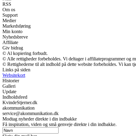
RSS
Om os
Support
Medier
Markedsføring
Min konto
Nyhedsbreve
Affiliate
Giv bidrag
© Al kopiering forbudt.
© Alle rettigheder forbeholdes. Vi deltager i affiliateprogrammer og m
© Rettighederne til alt indhold på dette website forbeholdes. Vi kan 
Links på siden
Websitekort
Historier
Galleri
Update
Indholdsfeed
KvindeStjerner.dk
akommunikation
service@akommunikation.dk
Modtag nyheder direkte i din indbakke
Få inspiration, viden og små genveje direkte i din indbakke.