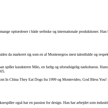
 mange optrædener i både serbiske og internationale produktioner. Han 
iden da markeret sig som en af Montenegros mest talentfulde og respekter
han spiller karakteren Milo, en farlig og uforudsigelig narkobaron. Hans
005.
m In China They Eat Dogs fra 1999 og Montevideo, God Bless You! fra 2
kuespiller også har en passion for design. Han har arbejdet som industrie