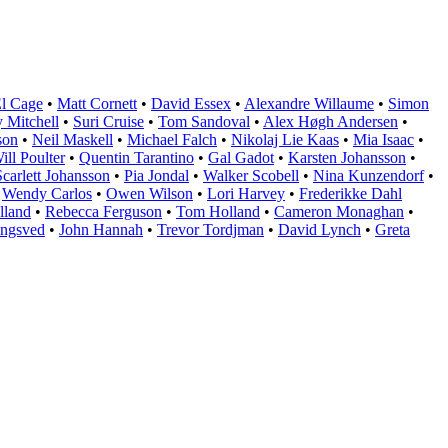
l Cage
•
Matt Cornett
•
David Essex
•
Alexandre Willaume
•
Simon
 Mitchell
•
Suri Cruise
•
Tom Sandoval
•
Alex Høgh Andersen
•
son
•
Neil Maskell
•
Michael Falch
•
Nikolaj Lie Kaas
•
Mia Isaac
•
ill Poulter
•
Quentin Tarantino
•
Gal Gadot
•
Karsten Johansson
•
Scarlett Johansson
•
Pia Jondal
•
Walker Scobell
•
Nina Kunzendorf
•
•
Wendy Carlos
•
Owen Wilson
•
Lori Harvey
•
Frederikke Dahl
lland
•
Rebecca Ferguson
•
Tom Holland
•
Cameron Monaghan
•
ongsved
•
John Hannah
•
Trevor Tordjman
•
David Lynch
•
Greta