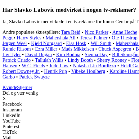
Har Slavko Labovic medvirket i nogen tv-reklamer?
Ja, Slavko Labovic medvirkede i en tv-reklame for Immo Centar på 
Andre populære skuespillere:
Tara Reid
•
Nico Parker
•
Anne Heche
Pegg
•
Harry Styles
•
Mahershala Ali
•
Teresa Palmer
•
Ole Thestrup
Jørgen Weel
•
Kjeld Nørgaard
•
Elsa Hosk
•
Will Smith
•
Mahershala
Rumle Riisom
•
Ezra Miller
•
Mads Mikkelsen
•
Chuck Aspegren
•
B
Liv Tyler
•
David Dugan
•
Kim Bodnia
•
Sienna Day
•
Bill Skarsgår
Patrick Criado
•
Tallulah Willis
•
Lindy Booth
•
Sherry Rooney
•
Flo
Hansen
•
W.C. Fields
•
Jude Law
•
Natasha Liu Bordizzo
•
Heidi Ga
Robert Downey Jr.
•
Henrik Prip
•
Vibeke Houlberg
•
Karoline Ham
Garbo
•
Patrick Swayze
Kvinde
Stjerner
Del og vær venlig
X
Facebook
Instagram
LinkedIn
YouTube
Pinterest
TikTok
Mail