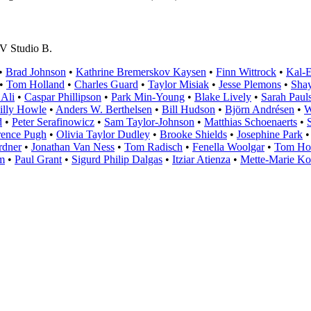
TV Studio B.
•
Brad Johnson
•
Kathrine Bremerskov Kaysen
•
Finn Wittrock
•
Kal-E
•
Tom Holland
•
Charles Guard
•
Taylor Misiak
•
Jesse Plemons
•
Shay
 Ali
•
Caspar Phillipson
•
Park Min-Young
•
Blake Lively
•
Sarah Paul
illy Howle
•
Anders W. Berthelsen
•
Bill Hudson
•
Björn Andrésen
•
W
d
•
Peter Serafinowicz
•
Sam Taylor-Johnson
•
Matthias Schoenaerts
•
rence Pugh
•
Olivia Taylor Dudley
•
Brooke Shields
•
Josephine Park
rdner
•
Jonathan Van Ness
•
Tom Radisch
•
Fenella Woolgar
•
Tom Ho
m
•
Paul Grant
•
Sigurd Philip Dalgas
•
Itziar Atienza
•
Mette-Marie K