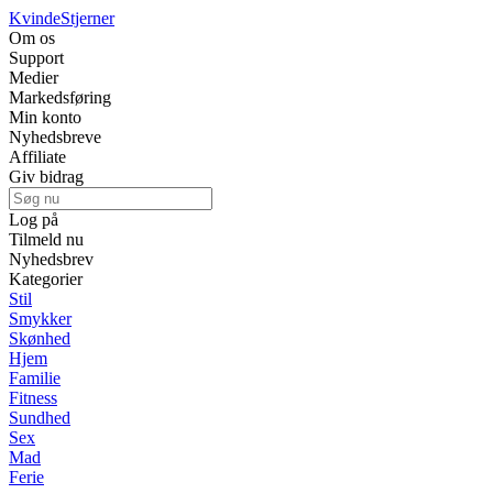
Kvinde
Stjerner
Om os
Support
Medier
Markedsføring
Min konto
Nyhedsbreve
Affiliate
Giv bidrag
Log på
Tilmeld nu
Nyhedsbrev
Kategorier
Stil
Smykker
Skønhed
Hjem
Familie
Fitness
Sundhed
Sex
Mad
Ferie