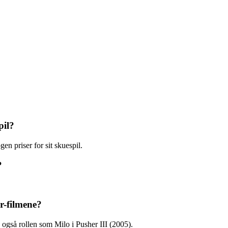
pil?
n priser for sit skuespil.
?
er-filmene?
også rollen som Milo i Pusher III (2005).