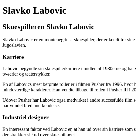
Slavko Labovic
Skuespilleren Slavko Labovic
Slavko Labovic er en montenegrinsk skuespiller, der er kendt for sine
Jugoslavien.
Karriere
Labovic begyndte sin skuespillerkarriere i midten af 1980erne og har s
tv-serier og teaterstykker.
En af Labovics mest berømte roller er i filmen Pusher fra 1996, hvor 
mindeværdige karakterer. Han vendte tilbage til rollen i Pusher III i 2
Udover Pusher har Labovic også medvirket i andre succesfulde film so
har vundet bred anerkendelse.
Industriel designer
En interessant faktor ved Labovic er, at han ud over sin karriere som s
der strækker sig ud over skuespilfaget.