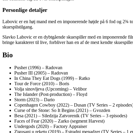
Personlige detaljer
Labovic er en høj mand med en imponerende højde på 6 fod og 2¾ tomme
skuespilstilgang.
Slavko Labovic er en dybtgående skuespiller med en imponerende filmog
bringe karakterer til live, forbliver han en af de mest kendte skuespille
Bio
Pusher (1996) – Radovan
Pusher III (2005) – Radovan
In China They Eat Dogs (1999) – Ratko
Tour de Force (2010) – Boris
Volja sinovljeva (Upcoming) – Velibor
The Islander (Post-production) – Floyd
Storm (2023) – Dario
Copenhagen Cowboy (2022) – Dusan (TV Series – 2 episodes
Curse of the Stone: So It Begins (2021) – Gvozden
Besa (2021) – Siledzija Zatvorenik (TV Series – 3 episodes)
Faces of Fear (2020) – Zarko (segment Harvest)
Undergods (2020) – Factory Appraiser
Zigosani u reketu (2019) – Estradni menadzer (TV Series – 1 e