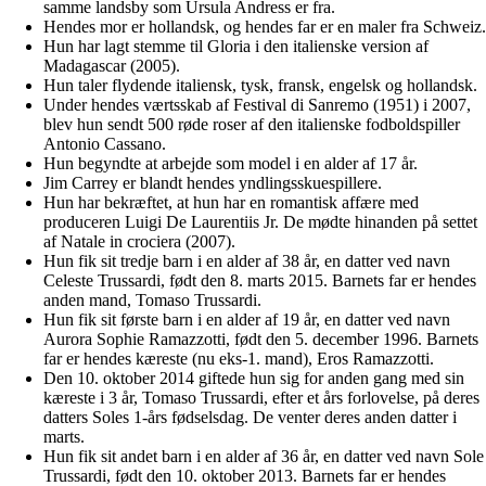
samme landsby som Ursula Andress er fra.
Hendes mor er hollandsk, og hendes far er en maler fra Schweiz.
Hun har lagt stemme til Gloria i den italienske version af
Madagascar (2005).
Hun taler flydende italiensk, tysk, fransk, engelsk og hollandsk.
Under hendes værtsskab af Festival di Sanremo (1951) i 2007,
blev hun sendt 500 røde roser af den italienske fodboldspiller
Antonio Cassano.
Hun begyndte at arbejde som model i en alder af 17 år.
Jim Carrey er blandt hendes yndlingsskuespillere.
Hun har bekræftet, at hun har en romantisk affære med
produceren Luigi De Laurentiis Jr. De mødte hinanden på settet
af Natale in crociera (2007).
Hun fik sit tredje barn i en alder af 38 år, en datter ved navn
Celeste Trussardi, født den 8. marts 2015. Barnets far er hendes
anden mand, Tomaso Trussardi.
Hun fik sit første barn i en alder af 19 år, en datter ved navn
Aurora Sophie Ramazzotti, født den 5. december 1996. Barnets
far er hendes kæreste (nu eks-1. mand), Eros Ramazzotti.
Den 10. oktober 2014 giftede hun sig for anden gang med sin
kæreste i 3 år, Tomaso Trussardi, efter et års forlovelse, på deres
datters Soles 1-års fødselsdag. De venter deres anden datter i
marts.
Hun fik sit andet barn i en alder af 36 år, en datter ved navn Sole
Trussardi, født den 10. oktober 2013. Barnets far er hendes