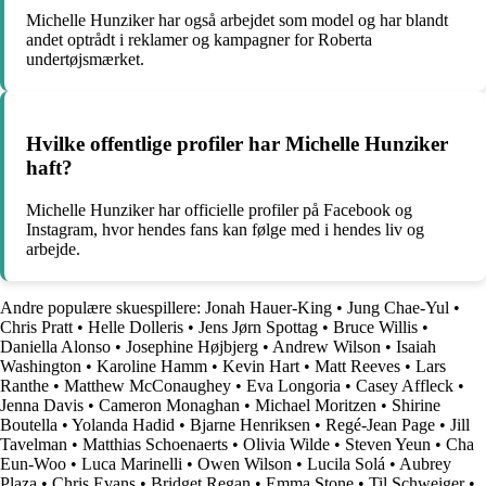
Michelle Hunziker har også arbejdet som model og har blandt
andet optrådt i reklamer og kampagner for Roberta
undertøjsmærket.
Hvilke offentlige profiler har Michelle Hunziker
haft?
Michelle Hunziker har officielle profiler på Facebook og
Instagram, hvor hendes fans kan følge med i hendes liv og
arbejde.
Andre populære skuespillere:
Jonah Hauer-King
•
Jung Chae-Yul
•
Chris Pratt
•
Helle Dolleris
•
Jens Jørn Spottag
•
Bruce Willis
•
Daniella Alonso
•
Josephine Højbjerg
•
Andrew Wilson
•
Isaiah
Washington
•
Karoline Hamm
•
Kevin Hart
•
Matt Reeves
•
Lars
Ranthe
•
Matthew McConaughey
•
Eva Longoria
•
Casey Affleck
•
Jenna Davis
•
Cameron Monaghan
•
Michael Moritzen
•
Shirine
Boutella
•
Yolanda Hadid
•
Bjarne Henriksen
•
Regé-Jean Page
•
Jill
Tavelman
•
Matthias Schoenaerts
•
Olivia Wilde
•
Steven Yeun
•
Cha
Eun-Woo
•
Luca Marinelli
•
Owen Wilson
•
Lucila Solá
•
Aubrey
Plaza
•
Chris Evans
•
Bridget Regan
•
Emma Stone
•
Til Schweiger
•