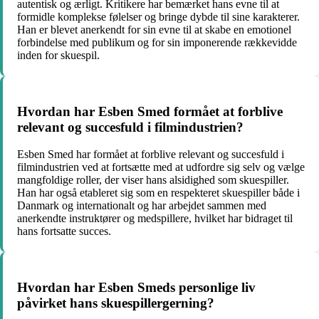
autentisk og ærligt. Kritikere har bemærket hans evne til at
formidle komplekse følelser og bringe dybde til sine karakterer.
Han er blevet anerkendt for sin evne til at skabe en emotionel
forbindelse med publikum og for sin imponerende rækkevidde
inden for skuespil.
Hvordan har Esben Smed formået at forblive
relevant og succesfuld i filmindustrien?
Esben Smed har formået at forblive relevant og succesfuld i
filmindustrien ved at fortsætte med at udfordre sig selv og vælge
mangfoldige roller, der viser hans alsidighed som skuespiller.
Han har også etableret sig som en respekteret skuespiller både i
Danmark og internationalt og har arbejdet sammen med
anerkendte instruktører og medspillere, hvilket har bidraget til
hans fortsatte succes.
Hvordan har Esben Smeds personlige liv
påvirket hans skuespillergerning?