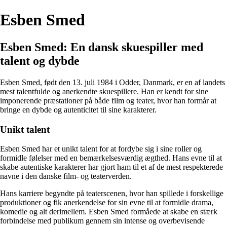
Esben Smed
Esben Smed: En dansk skuespiller med
talent og dybde
Esben Smed, født den 13. juli 1984 i Odder, Danmark, er en af landets
mest talentfulde og anerkendte skuespillere. Han er kendt for sine
imponerende præstationer på både film og teater, hvor han formår at
bringe en dybde og autenticitet til sine karakterer.
Unikt talent
Esben Smed har et unikt talent for at fordybe sig i sine roller og
formidle følelser med en bemærkelsesværdig ægthed. Hans evne til at
skabe autentiske karakterer har gjort ham til et af de mest respekterede
navne i den danske film- og teaterverden.
Hans karriere begyndte på teaterscenen, hvor han spillede i forskellige
produktioner og fik anerkendelse for sin evne til at formidle drama,
komedie og alt derimellem. Esben Smed formåede at skabe en stærk
forbindelse med publikum gennem sin intense og overbevisende