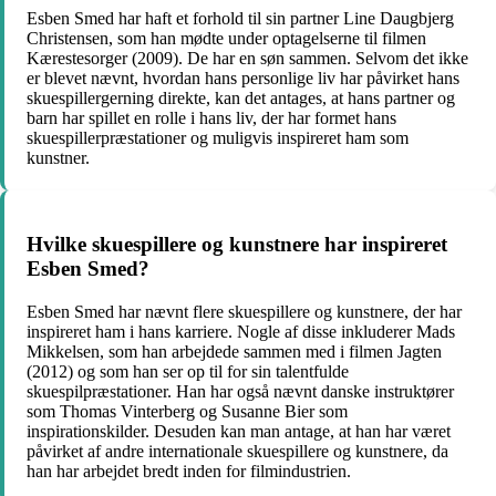
Esben Smed har haft et forhold til sin partner Line Daugbjerg
Christensen, som han mødte under optagelserne til filmen
Kærestesorger (2009). De har en søn sammen. Selvom det ikke
er blevet nævnt, hvordan hans personlige liv har påvirket hans
skuespillergerning direkte, kan det antages, at hans partner og
barn har spillet en rolle i hans liv, der har formet hans
skuespillerpræstationer og muligvis inspireret ham som
kunstner.
Hvilke skuespillere og kunstnere har inspireret
Esben Smed?
Esben Smed har nævnt flere skuespillere og kunstnere, der har
inspireret ham i hans karriere. Nogle af disse inkluderer Mads
Mikkelsen, som han arbejdede sammen med i filmen Jagten
(2012) og som han ser op til for sin talentfulde
skuespilpræstationer. Han har også nævnt danske instruktører
som Thomas Vinterberg og Susanne Bier som
inspirationskilder. Desuden kan man antage, at han har været
påvirket af andre internationale skuespillere og kunstnere, da
han har arbejdet bredt inden for filmindustrien.