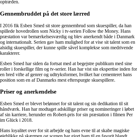
optræden.
Gennembruddet på det store lærred
I 2016 fik Esben Smed sit store gennembrud som skuespiller, da han
spillede hovedrollen som Nicky i tv-serien Follow the Money. Hans
præstation var bemærkelsesværdig og blev anerkendt både i Danmark
og internationalt. Serien gav ham mulighed for at vise sit talent som en
alsidig skuespiller, der kunne spille såvel komplekse som medrivende
karakterer.
Esben Smed har siden da fortsat med at begejstre publikum med sine
roller i forskellige film og tv-serier. Han har vist sin ekspertise inden for
en bred vifte af genrer og udtryksformer, hvilket har cementeret hans
position som en af Danmarks mest efterspurgte skuespillere.
Priser og anerkendelse
Esben Smed er blevet belønnet for sit talent og sin dedikation til sit
håndværk. Han har modtaget adskillige priser og nomineringer i løbet
af sin karriere, herunder en Robert-pris for sin præstation i filmen Per
im Glück i 2018.
Hans loyalitet over for sit arbejde og hans evne til at skabe magiske
øjeblikke på skærmen og scenen har gjort ham til en favorit blandt