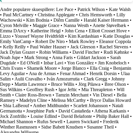
Andre populære skuespillere:
Lee Pace
•
Patrick Wilson
•
Kate Walsh
•
Paul McCartney
•
Christina Applegate
•
Chris Hemsworth
•
Lilly
Wachowski
•
Kim Bodnia
•
Diêm Camille
•
Harald Kaiser Hermann
•
Cyron Melville
•
Maggie Grace
•
Nanna Westh
•
Anette Støvelbæk
•
Emma DArcy
•
Katherine Heigl
•
John Cena
•
Elliott Crosset Hove
•
Lizzo
•
Youssef Wayne Hvidtfeldt
•
Kim Kardashian
•
Katie Douglas
•
Emily VanCamp
•
Robert De Niro
•
Mark Rowley
•
Eleanor Coppola
•
Kelly Reilly
•
Paul Walter Hauser
•
Jack Gleeson
•
Rachel Stevens
•
Jack Dylan Grazer
•
Robin Williams
•
David Fincher
•
Rudi Køhnke
•
Noah Jupe
•
Mark Strong
•
Anna Faris
•
Gildart Jackson
•
Sarah
Dugdale
•
Ed ONeill
•
Inbar Lavi
•
Yon González
•
Jim Knobeloch
•
Chris Evans
•
Shameik Moore
•
Jorge Blanco
•
Ella Craig
•
Benjamin
Levy Aguilar
•
Ana de Armas
•
Fenar Ahmad
•
Henrik Dorsin
•
Ulaa
Salim
•
Aulii Cravalho
•
Iván Amozurrutia
•
Clark Gregg
•
Johnny
Depp
•
Martin Lawrence
•
Bruce Willis
•
Jörg Pilawa
•
Bree Olson
•
Sus Wilkins
•
Geoffrey Rush
•
Igor Jeftic
•
Mia Threapleton
•
Will
Smith
•
Claire Ross-Brown
•
Tamzin Merchant
•
Vin Diesel
•
Bella
Ramsey
•
Madelyn Cline
•
Melissa McCarthy
•
Bryce Dallas Howard
•
Shia LaBeouf
•
Amber Midthunder
•
Scarlett Johansson
•
Natali
Germanotta
•
Josephine Park
•
David Castañeda
•
Athena Karkanis
•
Jock Zonfrillo
•
Louise Edlind
•
David Belafonte
•
Philip Baker Hall
•
Michael Shannon
•
Rufus Sewell
•
Lauren Swickard
•
Frederik
Winther Rasmussen
•
Sidse Babett Knudsen
•
Susanne Theil
•
Alexandre Willaume