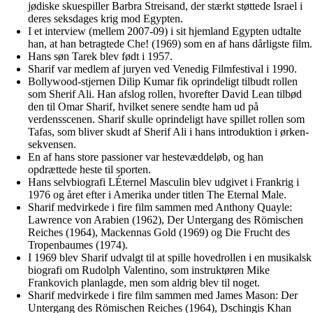
jødiske skuespiller Barbra Streisand, der stærkt støttede Israel i
deres seksdages krig mod Egypten.
I et interview (mellem 2007-09) i sit hjemland Egypten udtalte
han, at han betragtede Che! (1969) som en af hans dårligste film.
Hans søn Tarek blev født i 1957.
Sharif var medlem af juryen ved Venedig Filmfestival i 1990.
Bollywood-stjernen Dilip Kumar fik oprindeligt tilbudt rollen
som Sherif Ali. Han afslog rollen, hvorefter David Lean tilbød
den til Omar Sharif, hvilket senere sendte ham ud på
verdensscenen. Sharif skulle oprindeligt have spillet rollen som
Tafas, som bliver skudt af Sherif Ali i hans introduktion i ørken-
sekvensen.
En af hans store passioner var hestevæddeløb, og han
opdrættede heste til sporten.
Hans selvbiografi LÉternel Masculin blev udgivet i Frankrig i
1976 og året efter i Amerika under titlen The Eternal Male.
Sharif medvirkede i fire film sammen med Anthony Quayle:
Lawrence von Arabien (1962), Der Untergang des Römischen
Reiches (1964), Mackennas Gold (1969) og Die Frucht des
Tropenbaumes (1974).
I 1969 blev Sharif udvalgt til at spille hovedrollen i en musikalsk
biografi om Rudolph Valentino, som instruktøren Mike
Frankovich planlagde, men som aldrig blev til noget.
Sharif medvirkede i fire film sammen med James Mason: Der
Untergang des Römischen Reiches (1964), Dschingis Khan