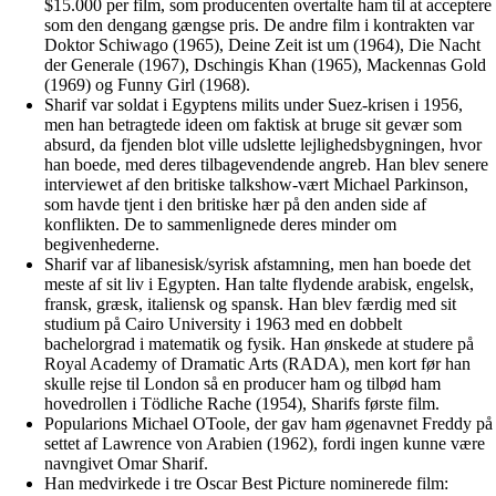
$15.000 per film, som producenten overtalte ham til at acceptere
som den dengang gængse pris. De andre film i kontrakten var
Doktor Schiwago (1965), Deine Zeit ist um (1964), Die Nacht
der Generale (1967), Dschingis Khan (1965), Mackennas Gold
(1969) og Funny Girl (1968).
Sharif var soldat i Egyptens milits under Suez-krisen i 1956,
men han betragtede ideen om faktisk at bruge sit gevær som
absurd, da fjenden blot ville udslette lejlighedsbygningen, hvor
han boede, med deres tilbagevendende angreb. Han blev senere
interviewet af den britiske talkshow-vært Michael Parkinson,
som havde tjent i den britiske hær på den anden side af
konflikten. De to sammenlignede deres minder om
begivenhederne.
Sharif var af libanesisk/syrisk afstamning, men han boede det
meste af sit liv i Egypten. Han talte flydende arabisk, engelsk,
fransk, græsk, italiensk og spansk. Han blev færdig med sit
studium på Cairo University i 1963 med en dobbelt
bachelorgrad i matematik og fysik. Han ønskede at studere på
Royal Academy of Dramatic Arts (RADA), men kort før han
skulle rejse til London så en producer ham og tilbød ham
hovedrollen i Tödliche Rache (1954), Sharifs første film.
Popularions Michael OToole, der gav ham øgenavnet Freddy på
settet af Lawrence von Arabien (1962), fordi ingen kunne være
navngivet Omar Sharif.
Han medvirkede i tre Oscar Best Picture nominerede film: