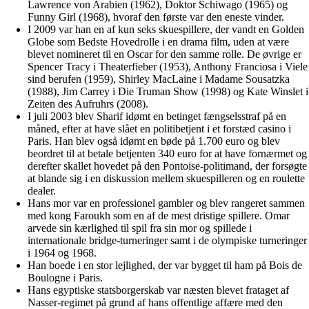
Lawrence von Arabien (1962), Doktor Schiwago (1965) og
Funny Girl (1968), hvoraf den første var den eneste vinder.
I 2009 var han en af kun seks skuespillere, der vandt en Golden
Globe som Bedste Hovedrolle i en drama film, uden at være
blevet nomineret til en Oscar for den samme rolle. De øvrige er
Spencer Tracy i Theaterfieber (1953), Anthony Franciosa i Viele
sind berufen (1959), Shirley MacLaine i Madame Sousatzka
(1988), Jim Carrey i Die Truman Show (1998) og Kate Winslet i
Zeiten des Aufruhrs (2008).
I juli 2003 blev Sharif idømt en betinget fængselsstraf på en
måned, efter at have slået en politibetjent i et forstæd casino i
Paris. Han blev også idømt en bøde på 1.700 euro og blev
beordret til at betale betjenten 340 euro for at have fornærmet og
derefter skallet hovedet på den Pontoise-politimand, der forsøgte
at blande sig i en diskussion mellem skuespilleren og en roulette
dealer.
Hans mor var en professionel gambler og blev rangeret sammen
med kong Faroukh som en af de mest dristige spillere. Omar
arvede sin kærlighed til spil fra sin mor og spillede i
internationale bridge-turneringer samt i de olympiske turneringer
i 1964 og 1968.
Han boede i en stor lejlighed, der var bygget til ham på Bois de
Boulogne i Paris.
Hans egyptiske statsborgerskab var næsten blevet frataget af
Nasser-regimet på grund af hans offentlige affære med den