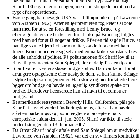
havde han en mild hjerteanfald. Inden sin bypass-rirugi røg
Sharif 100 cigaretter om dagen, men han stoppede nemt med at
ryge efter operationen.
Første gang han besøgte USA var til filmpremieren på Lawrence
von Arabien (1962). Aftenen før premieren tog Peter OToole
ham med for at se en forestilling med Lenny Bruce, og
efterfølgende gik de backstage for at hilse på Bruce og fulgtes
med ham ud for at få noget at drikke. Efter en tid sagde Bruce, at
han lige skulle hjem i et par minutter, og de fulgte med ham.
Imens Bruce injicerede sig selv med en narkotisk substans, blev
de alle anholdt af politiet. På politistationen fik Sharif lov til at
ringe til producenten Sam Spiegel, der endelig fik dem løsladt.
Sharif var en verdensklasse bridge-spiller. Han var kendt for at
arrangere optagelserne eller udskyde dem, så han kunne deltage
i større bridge-arrangementer. Han skrev og medforfattede flere
bøger om bridge og havde en ugentlig syndikeret spalte om
bridge. Derudover licenserede han sit navn til et computer
bridge-spil.
Et amerikansk retssystem i Beverly Hills, Californien, pålagde
Sharif at tage et vredeshåndteringskursus, efter at han havde
slået en parkeringsvagt, som nægtede at acceptere hans
europæiske valuta den 11. juni 2005. Sharif var ikke til stede
under høringen den 13. februar 2007.
Da Omar Sharif indgik aftale med Sam Spiegel om at medvirke i
Lawrence von Arabien (1962), var det en syv filmers kontrakt til