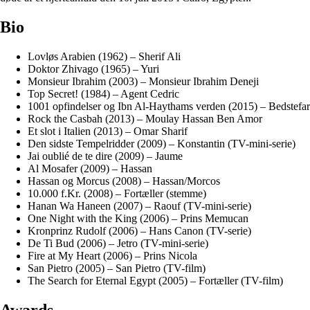
Bio
Lovløs Arabien (1962) – Sherif Ali
Doktor Zhivago (1965) – Yuri
Monsieur Ibrahim (2003) – Monsieur Ibrahim Deneji
Top Secret! (1984) – Agent Cedric
1001 opfindelser og Ibn Al-Haythams verden (2015) – Bedstefar
Rock the Casbah (2013) – Moulay Hassan Ben Amor
Et slot i Italien (2013) – Omar Sharif
Den sidste Tempelridder (2009) – Konstantin (TV-mini-serie)
Jai oublié de te dire (2009) – Jaume
Al Mosafer (2009) – Hassan
Hassan og Morcus (2008) – Hassan/Morcos
10.000 f.Kr. (2008) – Fortæller (stemme)
Hanan Wa Haneen (2007) – Raouf (TV-mini-serie)
One Night with the King (2006) – Prins Memucan
Kronprinz Rudolf (2006) – Hans Canon (TV-serie)
De Ti Bud (2006) – Jetro (TV-mini-serie)
Fire at My Heart (2006) – Prins Nicola
San Pietro (2005) – San Pietro (TV-film)
The Search for Eternal Egypt (2005) – Fortæller (TV-film)
Awards