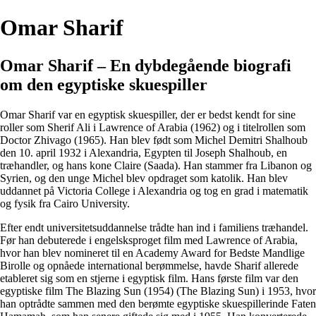
Omar Sharif
Omar Sharif – En dybdegående biografi
om den egyptiske skuespiller
Omar Sharif var en egyptisk skuespiller, der er bedst kendt for sine
roller som Sherif Ali i Lawrence of Arabia (1962) og i titelrollen som
Doctor Zhivago (1965). Han blev født som Michel Demitri Shalhoub
den 10. april 1932 i Alexandria, Egypten til Joseph Shalhoub, en
træhandler, og hans kone Claire (Saada). Han stammer fra Libanon og
Syrien, og den unge Michel blev opdraget som katolik. Han blev
uddannet på Victoria College i Alexandria og tog en grad i matematik
og fysik fra Cairo University.
Efter endt universitetsuddannelse trådte han ind i familiens træhandel.
Før han debuterede i engelsksproget film med Lawrence of Arabia,
hvor han blev nomineret til en Academy Award for Bedste Mandlige
Birolle og opnåede international berømmelse, havde Sharif allerede
etableret sig som en stjerne i egyptisk film. Hans første film var den
egyptiske film The Blazing Sun (1954) (The Blazing Sun) i 1953, hvor
han optrådte sammen med den berømte egyptiske skuespillerinde Faten