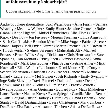
at fokusere kun på sit arbejde?
Udover skuespil havde Omar Sharif også en passion for bri
Andre populære skuespillere:
Suki Waterhouse
•
Anja Farsig
•
Samara
Weaving
•
Meadow Walker
•
Emily Blunt
•
Jemaine Clement
•
Sofie
Gråbøl
•
Antje Utgaard
•
Muriel Baumeister
•
Alba Flores
•
Belle
Knox
•
Dea Fog
•
Jon Favreau
•
Morgan Freeman
•
Linda Armstrong
•
Zach Galifianakis
•
Brandon Merrill
•
Mike Vogel
•
Patricia Steere
•
Shane Harper
•
Jack Dylan Grazer
•
Martin Freeman
•
Neil Brown Jr.
•
Til Schweiger
•
Sydney Sweeney
•
Mahershala Ali
•
Michael
Provost
•
Bruce Willis
•
Angie Dickinson
•
Chris Hemsworth
•
Søren
Spanning
•
Jan Monrad
•
Ridley Scott
•
Kimber Eastwood
•
Anna
Popplewell
•
Mark Lewis Jones
•
Phia Saban
•
Petrine Agger
•
Mick
Hucknall
•
Ellen Winther Lembourn
•
Demi Moore
•
Tim Curry
•
Scarlett Johansson
•
Christian Bale
•
Rachel Blanchard
•
Matthew
Lillard
•
Laura Sohn
•
Mel Gibson
•
Josh Richards
•
Emily Swallow
•
Inge Sofie Skovbo
•
Travis Fimmel
•
Dakota Johnson
•
Deborah
Chow
•
James Gunn
•
Tomas Villum Jensen
•
Patrick Wilson
•
Dwayne Johnson
•
Alan Greisman
•
Edward Fox
•
Mads Mikkelsen
•
Lance Barber
•
Nathan Kress
•
Evan Spiegel
•
Camilla Miehe-Renard
•
Katie Douglas
•
Justin Hartley
•
Claire Foy
•
David Dencik
•
Sadie
Stanley
•
David Dastmalchian
•
Laura Christensen
•
Mark Umbers
•
Dea Fog
•
Elsa Pataky
•
Alexandra Turshen
•
Atiana De La Hoya
•