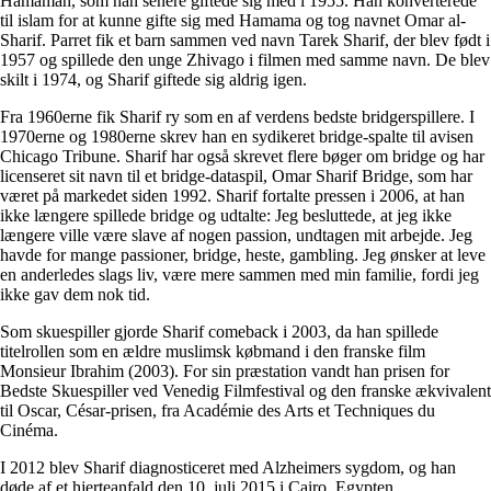
Hamamah, som han senere giftede sig med i 1955. Han konverterede
til islam for at kunne gifte sig med Hamama og tog navnet Omar al-
Sharif. Parret fik et barn sammen ved navn Tarek Sharif, der blev født i
1957 og spillede den unge Zhivago i filmen med samme navn. De blev
skilt i 1974, og Sharif giftede sig aldrig igen.
Fra 1960erne fik Sharif ry som en af verdens bedste bridgerspillere. I
1970erne og 1980erne skrev han en sydikeret bridge-spalte til avisen
Chicago Tribune. Sharif har også skrevet flere bøger om bridge og har
licenseret sit navn til et bridge-dataspil, Omar Sharif Bridge, som har
været på markedet siden 1992. Sharif fortalte pressen i 2006, at han
ikke længere spillede bridge og udtalte: Jeg besluttede, at jeg ikke
længere ville være slave af nogen passion, undtagen mit arbejde. Jeg
havde for mange passioner, bridge, heste, gambling. Jeg ønsker at leve
en anderledes slags liv, være mere sammen med min familie, fordi jeg
ikke gav dem nok tid.
Som skuespiller gjorde Sharif comeback i 2003, da han spillede
titelrollen som en ældre muslimsk købmand i den franske film
Monsieur Ibrahim (2003). For sin præstation vandt han prisen for
Bedste Skuespiller ved Venedig Filmfestival og den franske ækvivalent
til Oscar, César-prisen, fra Académie des Arts et Techniques du
Cinéma.
I 2012 blev Sharif diagnosticeret med Alzheimers sygdom, og han
døde af et hjerteanfald den 10. juli 2015 i Cairo, Egypten.