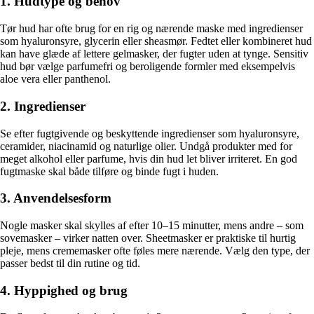
1. Hudtype og behov
Tør hud har ofte brug for en rig og nærende maske med ingredienser
som hyaluronsyre, glycerin eller sheasmør. Fedtet eller kombineret hud
kan have glæde af lettere gelmasker, der fugter uden at tynge. Sensitiv
hud bør vælge parfumefri og beroligende formler med eksempelvis
aloe vera eller panthenol.
2. Ingredienser
Se efter fugtgivende og beskyttende ingredienser som hyaluronsyre,
ceramider, niacinamid og naturlige olier. Undgå produkter med for
meget alkohol eller parfume, hvis din hud let bliver irriteret. En god
fugtmaske skal både tilføre og binde fugt i huden.
3. Anvendelsesform
Nogle masker skal skylles af efter 10–15 minutter, mens andre – som
sovemasker – virker natten over. Sheetmasker er praktiske til hurtig
pleje, mens crememasker ofte føles mere nærende. Vælg den type, der
passer bedst til din rutine og tid.
4. Hyppighed og brug