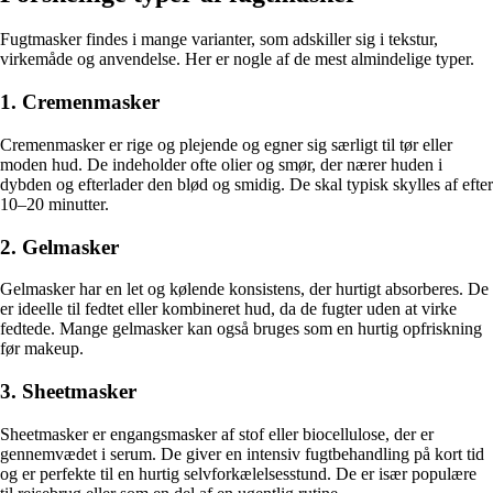
Fugtmasker findes i mange varianter, som adskiller sig i tekstur,
virkemåde og anvendelse. Her er nogle af de mest almindelige typer.
1. Cremenmasker
Cremenmasker er rige og plejende og egner sig særligt til tør eller
moden hud. De indeholder ofte olier og smør, der nærer huden i
dybden og efterlader den blød og smidig. De skal typisk skylles af efter
10–20 minutter.
2. Gelmasker
Gelmasker har en let og kølende konsistens, der hurtigt absorberes. De
er ideelle til fedtet eller kombineret hud, da de fugter uden at virke
fedtede. Mange gelmasker kan også bruges som en hurtig opfriskning
før makeup.
3. Sheetmasker
Sheetmasker er engangsmasker af stof eller biocellulose, der er
gennemvædet i serum. De giver en intensiv fugtbehandling på kort tid
og er perfekte til en hurtig selvforkælelsesstund. De er især populære