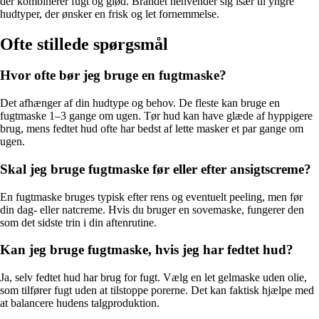
der kombinerer fugt og glød. Brandet henvender sig især til yngre
hudtyper, der ønsker en frisk og let fornemmelse.
Ofte stillede spørgsmål
Hvor ofte bør jeg bruge en fugtmaske?
Det afhænger af din hudtype og behov. De fleste kan bruge en
fugtmaske 1–3 gange om ugen. Tør hud kan have glæde af hyppigere
brug, mens fedtet hud ofte har bedst af lette masker et par gange om
ugen.
Skal jeg bruge fugtmaske før eller efter ansigtscreme?
En fugtmaske bruges typisk efter rens og eventuelt peeling, men før
din dag- eller natcreme. Hvis du bruger en sovemaske, fungerer den
som det sidste trin i din aftenrutine.
Kan jeg bruge fugtmaske, hvis jeg har fedtet hud?
Ja, selv fedtet hud har brug for fugt. Vælg en let gelmaske uden olie,
som tilfører fugt uden at tilstoppe porerne. Det kan faktisk hjælpe med
at balancere hudens talgproduktion.