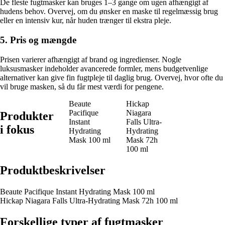
De fleste fugtmasker kan bruges 1–3 gange om ugen afhængigt af
hudens behov. Overvej, om du ønsker en maske til regelmæssig brug
eller en intensiv kur, når huden trænger til ekstra pleje.
5. Pris og mængde
Prisen varierer afhængigt af brand og ingredienser. Nogle
luksusmasker indeholder avancerede formler, mens budgetvenlige
alternativer kan give fin fugtpleje til daglig brug. Overvej, hvor ofte du
vil bruge masken, så du får mest værdi for pengene.
Beaute
Hickap
Pacifique
Niagara
Produkter
Instant
Falls Ultra-
i fokus
Hydrating
Hydrating
Mask 100 ml
Mask 72h
100 ml
Produktbeskrivelser
Beaute Pacifique Instant Hydrating Mask 100 ml
Hickap Niagara Falls Ultra-Hydrating Mask 72h 100 ml
Forskellige typer af fugtmasker