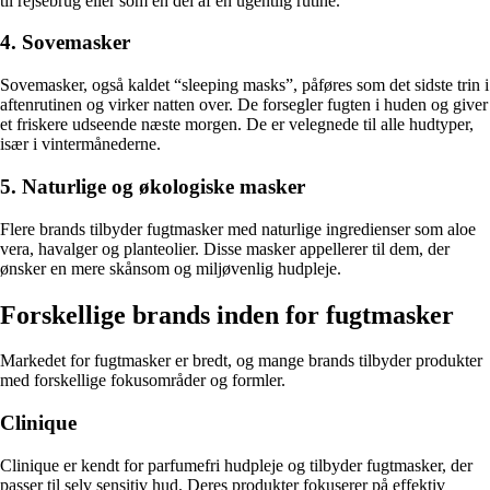
til rejsebrug eller som en del af en ugentlig rutine.
4. Sovemasker
Sovemasker, også kaldet “sleeping masks”, påføres som det sidste trin i
aftenrutinen og virker natten over. De forsegler fugten i huden og giver
et friskere udseende næste morgen. De er velegnede til alle hudtyper,
især i vintermånederne.
5. Naturlige og økologiske masker
Flere brands tilbyder fugtmasker med naturlige ingredienser som aloe
vera, havalger og planteolier. Disse masker appellerer til dem, der
ønsker en mere skånsom og miljøvenlig hudpleje.
Forskellige brands inden for fugtmasker
Markedet for fugtmasker er bredt, og mange brands tilbyder produkter
med forskellige fokusområder og formler.
Clinique
Clinique er kendt for parfumefri hudpleje og tilbyder fugtmasker, der
passer til selv sensitiv hud. Deres produkter fokuserer på effektiv