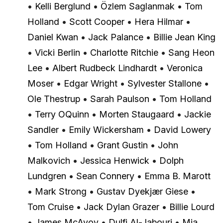
•
Kelli Berglund
•
Özlem Saglanmak
•
Tom
Holland
•
Scott Cooper
•
Hera Hilmar
•
Daniel Kwan
•
Jack Palance
•
Billie Jean King
•
Vicki Berlin
•
Charlotte Ritchie
•
Sang Heon
Lee
•
Albert Rudbeck Lindhardt
•
Veronica
Moser
•
Edgar Wright
•
Sylvester Stallone
•
Ole Thestrup
•
Sarah Paulson
•
Tom Holland
•
Terry OQuinn
•
Morten Staugaard
•
Jackie
Sandler
•
Emily Wickersham
•
David Lowery
•
Tom Holland
•
Grant Gustin
•
John
Malkovich
•
Jessica Henwick
•
Dolph
Lundgren
•
Sean Connery
•
Emma B. Marott
•
Mark Strong
•
Gustav Dyekjær Giese
•
Tom Cruise
•
Jack Dylan Grazer
•
Billie Lourd
•
James McAvoy
•
Dulfi Al-Jabouri
•
Mia