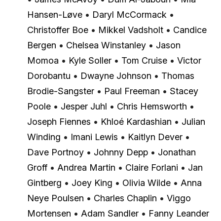
Hansen-Løve
•
Daryl McCormack
•
Christoffer Boe
•
Mikkel Vadsholt
•
Candice
Bergen
•
Chelsea Winstanley
•
Jason
Momoa
•
Kyle Soller
•
Tom Cruise
•
Victor
Dorobantu
•
Dwayne Johnson
•
Thomas
Brodie-Sangster
•
Paul Freeman
•
Stacey
Poole
•
Jesper Juhl
•
Chris Hemsworth
•
Joseph Fiennes
•
Khloé Kardashian
•
Julian
Winding
•
Imani Lewis
•
Kaitlyn Dever
•
Dave Portnoy
•
Johnny Depp
•
Jonathan
Groff
•
Andrea Martin
•
Claire Forlani
•
Jan
Gintberg
•
Joey King
•
Olivia Wilde
•
Anna
Neye Poulsen
•
Charles Chaplin
•
Viggo
Mortensen
•
Adam Sandler
•
Fanny Leander