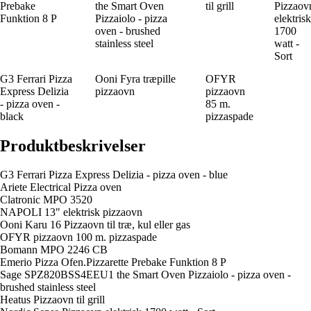
Prebake
the Smart Oven
til grill
Pizzaov
Funktion 8 P
Pizzaiolo - pizza
elektrisk
oven - brushed
1700
stainless steel
watt -
Sort
G3 Ferrari Pizza
Ooni Fyra træpille
OFYR
Express Delizia
pizzaovn
pizzaovn
- pizza oven -
85 m.
black
pizzaspade
Produktbeskrivelser
G3 Ferrari Pizza Express Delizia - pizza oven - blue
Ariete Electrical Pizza oven
Clatronic MPO 3520
NAPOLI 13" elektrisk pizzaovn
Ooni Karu 16 Pizzaovn til træ, kul eller gas
OFYR pizzaovn 100 m. pizzaspade
Bomann MPO 2246 CB
Emerio Pizza Ofen.Pizzarette Prebake Funktion 8 P
Sage SPZ820BSS4EEU1 the Smart Oven Pizzaiolo - pizza oven -
brushed stainless steel
Heatus Pizzaovn til grill