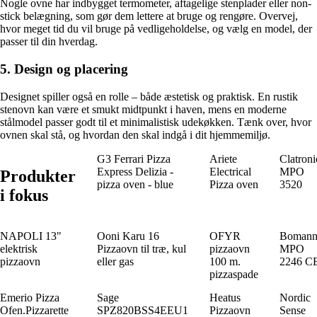
Nogle ovne har indbygget termometer, aftagelige stenplader eller non-
stick belægning, som gør dem lettere at bruge og rengøre. Overvej,
hvor meget tid du vil bruge på vedligeholdelse, og vælg en model, der
passer til din hverdag.
5. Design og placering
Designet spiller også en rolle – både æstetisk og praktisk. En rustik
stenovn kan være et smukt midtpunkt i haven, mens en moderne
stålmodel passer godt til et minimalistisk udekøkken. Tænk over, hvor
ovnen skal stå, og hvordan den skal indgå i dit hjemmemiljø.
G3 Ferrari Pizza
Ariete
Clatroni
Express Delizia -
Electrical
MPO
Produkter
pizza oven - blue
Pizza oven
3520
i fokus
NAPOLI 13"
Ooni Karu 16
OFYR
Boman
elektrisk
Pizzaovn til træ, kul
pizzaovn
MPO
pizzaovn
eller gas
100 m.
2246 C
pizzaspade
Emerio Pizza
Sage
Heatus
Nordic
Ofen.Pizzarette
SPZ820BSS4EEU1
Pizzaovn
Sense