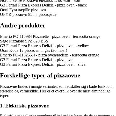
Nordic Sense Pizzaovn elektrisk 1700 watt - Sort
G3 Ferrari Pizza Express Delizia - pizza oven - black
Ooni Fyra træpille pizzaovn
OFYR pizzaovn 85 m. pizzaspade
Andre produkter
Emerio PO-115984 Pizzarette - pizza oven - terracotta orange
Sage Pizzaiolo SPZ 820 BSS
G3 Ferrari Pizza Express Delizia - pizza oven - yellow
Ooni Koda 12 pizzaovn til gas (30 mbar)
Emerio PO-113255.4 - pizza oven/raclette - terracotta orange
G3 Ferrari Pizza Express Delizia - pizza oven
G3 Ferrari Pizza Express Delizia - pizza oven - silver
Forskellige typer af pizzaovne
Pizzaovne findes i mange varianter, som adskiller sig i både funktion,
størrelse og varmekilde. Her er et overblik over de mest almindelige
typer.
1. Elektriske pizzaovne
Elektriske modeller er populære til indendørs brug, da de er nemme at