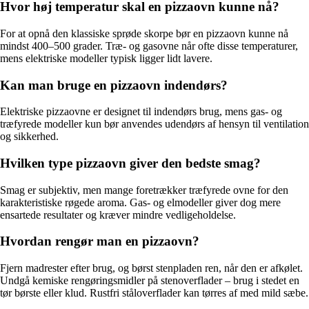
Hvor høj temperatur skal en pizzaovn kunne nå?
For at opnå den klassiske sprøde skorpe bør en pizzaovn kunne nå
mindst 400–500 grader. Træ- og gasovne når ofte disse temperaturer,
mens elektriske modeller typisk ligger lidt lavere.
Kan man bruge en pizzaovn indendørs?
Elektriske pizzaovne er designet til indendørs brug, mens gas- og
træfyrede modeller kun bør anvendes udendørs af hensyn til ventilation
og sikkerhed.
Hvilken type pizzaovn giver den bedste smag?
Smag er subjektiv, men mange foretrækker træfyrede ovne for den
karakteristiske røgede aroma. Gas- og elmodeller giver dog mere
ensartede resultater og kræver mindre vedligeholdelse.
Hvordan rengør man en pizzaovn?
Fjern madrester efter brug, og børst stenpladen ren, når den er afkølet.
Undgå kemiske rengøringsmidler på stenoverflader – brug i stedet en
tør børste eller klud. Rustfri ståloverflader kan tørres af med mild sæbe.