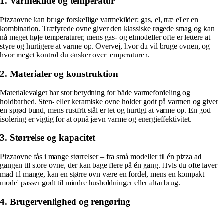
1. Varmekilde og temperatur
Pizzaovne kan bruge forskellige varmekilder: gas, el, træ eller en
kombination. Træfyrede ovne giver den klassiske røgede smag og kan
nå meget høje temperaturer, mens gas- og elmodeller ofte er lettere at
styre og hurtigere at varme op. Overvej, hvor du vil bruge ovnen, og
hvor meget kontrol du ønsker over temperaturen.
2. Materialer og konstruktion
Materialevalget har stor betydning for både varmefordeling og
holdbarhed. Sten- eller keramiske ovne holder godt på varmen og giver
en sprød bund, mens rustfrit stål er let og hurtigt at varme op. En god
isolering er vigtig for at opnå jævn varme og energieffektivitet.
3. Størrelse og kapacitet
Pizzaovne fås i mange størrelser – fra små modeller til én pizza ad
gangen til store ovne, der kan bage flere på én gang. Hvis du ofte laver
mad til mange, kan en større ovn være en fordel, mens en kompakt
model passer godt til mindre husholdninger eller altanbrug.
4. Brugervenlighed og rengøring