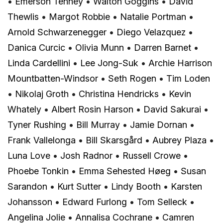
•
Emerson Tenney
•
Walton Goggins
•
David
Thewlis
•
Margot Robbie
•
Natalie Portman
•
Arnold Schwarzenegger
•
Diego Velazquez
•
Danica Curcic
•
Olivia Munn
•
Darren Barnet
•
Linda Cardellini
•
Lee Jong-Suk
•
Archie Harrison
Mountbatten-Windsor
•
Seth Rogen
•
Tim Loden
•
Nikolaj Groth
•
Christina Hendricks
•
Kevin
Whately
•
Albert Rosin Harson
•
David Sakurai
•
Tyner Rushing
•
Bill Murray
•
Jamie Dornan
•
Frank Vallelonga
•
Bill Skarsgård
•
Aubrey Plaza
•
Luna Love
•
Josh Radnor
•
Russell Crowe
•
Phoebe Tonkin
•
Emma Sehested Høeg
•
Susan
Sarandon
•
Kurt Sutter
•
Lindy Booth
•
Karsten
Johansson
•
Edward Furlong
•
Tom Selleck
•
Angelina Jolie
•
Annalisa Cochrane
•
Camren