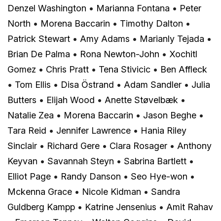
Denzel Washington
•
Marianna Fontana
•
Peter
North
•
Morena Baccarin
•
Timothy Dalton
•
Patrick Stewart
•
Amy Adams
•
Marianly Tejada
•
Brian De Palma
•
Rona Newton-John
•
Xochitl
Gomez
•
Chris Pratt
•
Tena Stivicic
•
Ben Affleck
•
Tom Ellis
•
Disa Östrand
•
Adam Sandler
•
Julia
Butters
•
Elijah Wood
•
Anette Støvelbæk
•
Natalie Zea
•
Morena Baccarin
•
Jason Beghe
•
Tara Reid
•
Jennifer Lawrence
•
Hania Riley
Sinclair
•
Richard Gere
•
Clara Rosager
•
Anthony
Keyvan
•
Savannah Steyn
•
Sabrina Bartlett
•
Elliot Page
•
Randy Danson
•
Seo Hye-won
•
Mckenna Grace
•
Nicole Kidman
•
Sandra
Guldberg Kampp
•
Katrine Jensenius
•
Amit Rahav