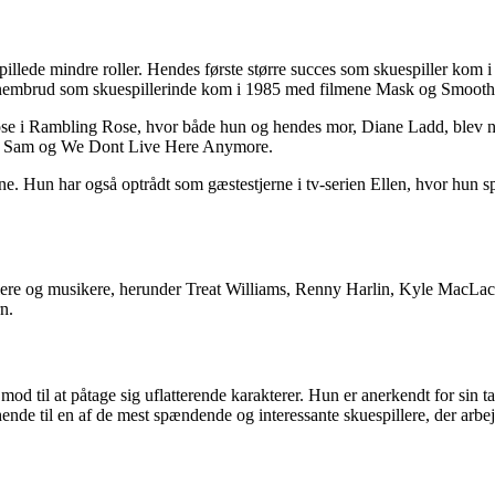
illede mindre roller. Hendes første større succes som skuespiller kom i
 gennembrud som skuespillerinde kom i 1985 med filmene Mask og Smooth
se i Rambling Rose, hvor både hun og hendes mor, Diane Ladd, blev nom
 I Am Sam og We Dont Live Here Anymore.
lmene. Hun har også optrådt som gæstestjerne i tv-serien Ellen, hvor hu
lere og musikere, herunder Treat Williams, Renny Harlin, Kyle MacLac
n.
in mod til at påtage sig uflatterende karakterer. Hun er anerkendt for sin
ende til en af de mest spændende og interessante skuespillere, der arbe