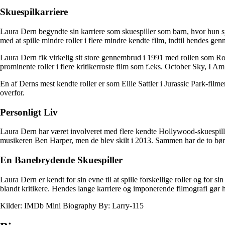
Skuespilkarriere
Laura Dern begyndte sin karriere som skuespiller som barn, hvor hun sp
med at spille mindre roller i flere mindre kendte film, indtil hendes
Laura Dern fik virkelig sit store gennembrud i 1991 med rollen som Ro
prominente roller i flere kritikerroste film som f.eks. October Sky,
En af Derns mest kendte roller er som Ellie Sattler i Jurassic Park-fi
overfor.
Personligt Liv
Laura Dern har været involveret med flere kendte Hollywood-skuespil
musikeren Ben Harper, men de blev skilt i 2013. Sammen har de to bør
En Banebrydende Skuespiller
Laura Dern er kendt for sin evne til at spille forskellige roller og for s
blandt kritikere. Hendes lange karriere og imponerende filmografi gør h
Kilder: IMDb Mini Biography By: Larry-115