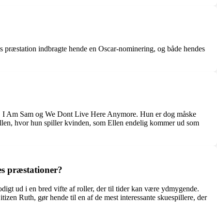
es præstation indbragte hende en Oscar-nominering, og både hendes
 Sky, I Am Sam og We Dont Live Here Anymore. Hun er dog måske
i Ellen, hvor hun spiller kvinden, som Ellen endelig kommer ud som
es præstationer?
gt ud i en bred vifte af roller, der til tider kan være ydmygende.
itizen Ruth, gør hende til en af de mest interessante skuespillere, der