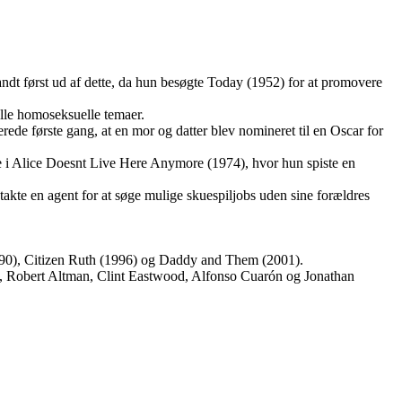
andt først ud af dette, da hun besøgte Today (1952) for at promovere
elle homoseksuelle temaer.
e første gang, at en mor og datter blev nomineret til en Oscar for
rolle i Alice Doesnt Live Here Anymore (1974), hvor hun spiste en
takte en agent for at søge mulige skuespiljobs uden sine forældres
(1990), Citizen Ruth (1996) og Daddy and Them (2001).
, Robert Altman, Clint Eastwood, Alfonso Cuarón og Jonathan