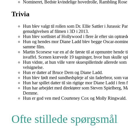
Nomineret, Bedste kvindelige hovedrolle, Rambling Rose
Trivia
Hun blev valgt til rollen som Dr. Ellie Sattler i Jurassic
genudgivelsen af filmen i 3D i 2013.
Hun blev sortlistet af Hollywood i flere år efter sin optr
Hun og hendes mor Diane Ladd blev begge Oscar-nomineret 
samme film.
Martin Scorsese var en af de første til at opmuntre hende t
isvaffel. Scenen krævede 19 tagninger, hvor hun skulle spi
Hun vidste, at hun ville være skuespillerinde allerede som
velsignelse.
Hun er datter af Bruce Dern og Diane Ladd.
Hun blev født med sundhedspleje af sin faderbror, som var
Hun har spillet datter til sin rigtige mor Diane Ladd i f
Hun har arbejdet med direktører som Steven Spielberg, 
Demme.
Hun er god ven med Courteney Cox og Molly Ringwald.
Ofte stillede spørgsmål