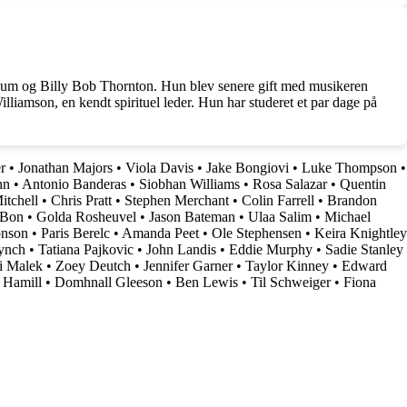
blum og Billy Bob Thornton. Hun blev senere gift med musikeren
lliamson, en kendt spirituel leder. Hun har studeret et par dage på
r
•
Jonathan Majors
•
Viola Davis
•
Jake Bongiovi
•
Luke Thompson
•
hn
•
Antonio Banderas
•
Siobhan Williams
•
Rosa Salazar
•
Quentin
itchell
•
Chris Pratt
•
Stephen Merchant
•
Colin Farrell
•
Brandon
 Bon
•
Golda Rosheuvel
•
Jason Bateman
•
Ulaa Salim
•
Michael
onson
•
Paris Berelc
•
Amanda Peet
•
Ole Stephensen
•
Keira Knightley
ynch
•
Tatiana Pajkovic
•
John Landis
•
Eddie Murphy
•
Sadie Stanley
i Malek
•
Zoey Deutch
•
Jennifer Garner
•
Taylor Kinney
•
Edward
 Hamill
•
Domhnall Gleeson
•
Ben Lewis
•
Til Schweiger
•
Fiona