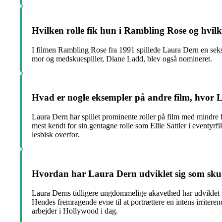
Hvilken rolle fik hun i Rambling Rose og hvil
I filmen Rambling Rose fra 1991 spillede Laura Dern en sek
mor og medskuespiller, Diane Ladd, blev også nomineret.
Hvad er nogle eksempler på andre film, hvor L
Laura Dern har spillet prominente roller på film med mind
mest kendt for sin gentagne rolle som Ellie Sattler i eventyr
lesbisk overfor.
Hvordan har Laura Dern udviklet sig som skues
Laura Derns tidligere ungdommelige akavethed har udviklet sig
Hendes fremragende evne til at portrættere en intens irriterend
arbejder i Hollywood i dag.