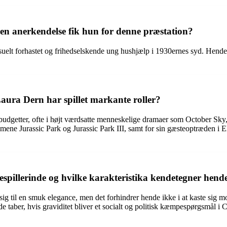
ken anerkendelse fik hun for denne præstation?
suelt forhastet og frihedselskende ung hushjælp i 1930ernes syd. Hend
aura Dern har spillet markante roller?
re budgetter, ofte i højt værdsatte menneskelige dramaer som October
filmene Jurassic Park og Jurassic Park III, samt for sin gæsteoptræden 
pillerinde og hvilke karakteristika kendetegner hend
 til en smuk elegance, men det forhindrer hende ikke i at kaste sig modi
e taber, hvis graviditet bliver et socialt og politisk kæmpespørgsmål i C