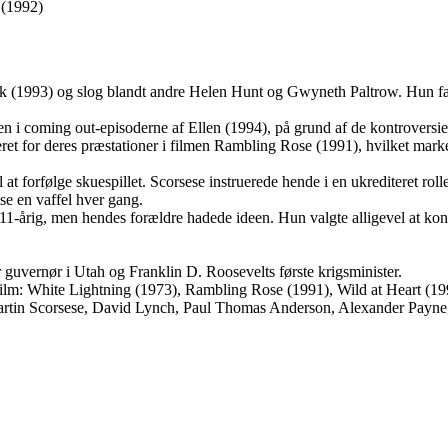
 (1992)
 Park (1993) og slog blandt andre Helen Hunt og Gwyneth Paltrow. Hun f
æden i coming out-episoderne af Ellen (1994), på grund af de kontroversi
for deres præstationer i filmen Rambling Rose (1991), hvilket markered
il at forfølge skuespillet. Scorsese instruerede hende i en ukrediteret 
se en vaffel hver gang.
 11-årig, men hendes forældre hadede ideen. Hun valgte alligevel at kon
 guvernør i Utah og Franklin D. Roosevelts første krigsminister.
em film: White Lightning (1973), Rambling Rose (1991), Wild at Heart 
Martin Scorsese, David Lynch, Paul Thomas Anderson, Alexander Payne