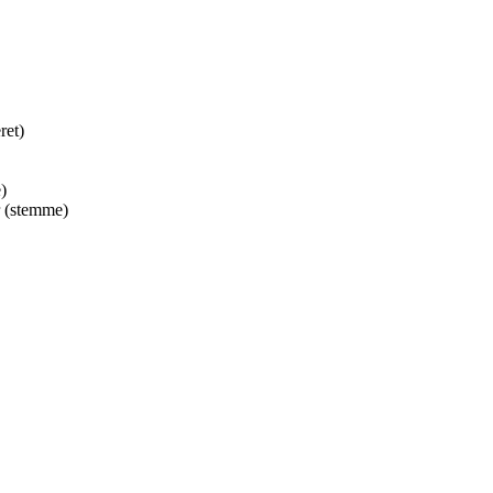
ret)
)
r (stemme)