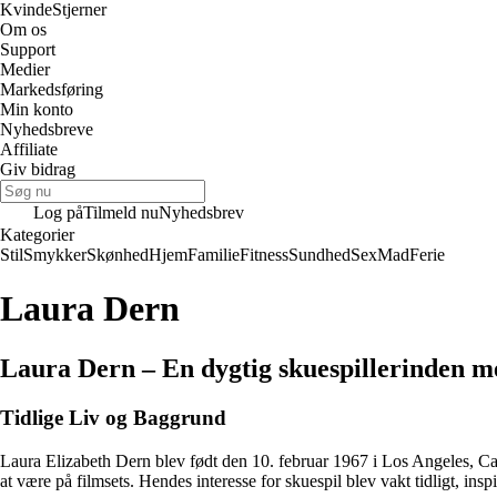
Kvinde
Stjerner
Om os
Support
Medier
Markedsføring
Min konto
Nyhedsbreve
Affiliate
Giv bidrag
Log på
Tilmeld nu
Nyhedsbrev
Kategorier
Stil
Smykker
Skønhed
Hjem
Familie
Fitness
Sundhed
Sex
Mad
Ferie
Laura Dern
Laura Dern – En dygtig skuespillerinden 
Tidlige Liv og Baggrund
Laura Elizabeth Dern blev født den 10. februar 1967 i Los Angeles, Ca
at være på filmsets. Hendes interesse for skuespil blev vakt tidligt, in