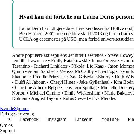
Hvad kan du fortælle om Laura Derns personli
Laura Dern har tidligere datet flere kendisser fra Hollywo
Ben Harper i 2005, men de blev skilt i 2013 og har to børn sa
UCLA og et semester på USC, men forlod universitetsuddannel
Andre populære skuespillere:
Jennifer Lawrence
•
Steve Howey
Jennifer Lawrence
•
Emily Ratajkowski
•
Jenna Ortega
•
Yvonne
Tarantino
•
Richard Linklater
•
Nikolaj Lie Kaas
•
Jason Momo
Quinn
•
Adam Sandler
•
Melissa McCarthy
•
Dea Fog
•
Jason I
Shannon
•
Freddie Prinze Jr.
•
Zoe Grisedale-Sherry
•
Ruth Wil
•
Dulfi Al-Jabouri
•
Cheryl Hines
•
Jake Gyllenhaal
•
Kim Bodn
•
Christine Albeck Børge
•
Jens Jørn Spottag
•
Michelle Docker
Norton
•
Michael Cimino
•
Emily Wickersham
•
Maria Bakalov
Dolman
•
August Taylor
•
Rufus Sewell
•
Eva Mendes
Kvinde
Stjerner
Del og vær venlig
X
Facebook
Instagram
LinkedIn
YouTube
Pin
Om os
Support