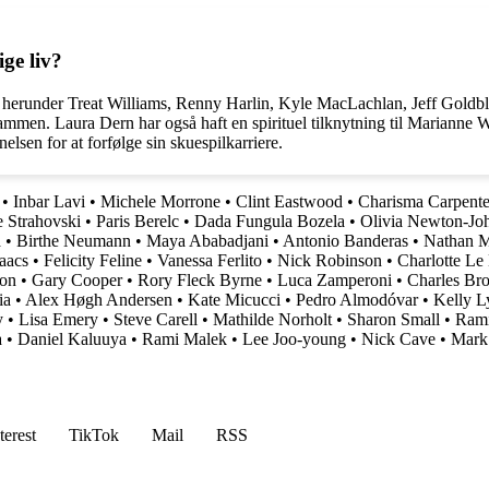
ge liv?
od, herunder Treat Williams, Renny Harlin, Kyle MacLachlan, Jeff Gold
mmen. Laura Dern har også haft en spirituel tilknytning til Marianne Wi
sen for at forfølge sin skuespilkarriere.
•
Inbar Lavi
•
Michele Morrone
•
Clint Eastwood
•
Charisma Carpente
 Strahovski
•
Paris Berelc
•
Dada Fungula Bozela
•
Olivia Newton-Jo
a
•
Birthe Neumann
•
Maya Ababadjani
•
Antonio Banderas
•
Nathan M
saacs
•
Felicity Feline
•
Vanessa Ferlito
•
Nick Robinson
•
Charlotte Le
son
•
Gary Cooper
•
Rory Fleck Byrne
•
Luca Zamperoni
•
Charles Br
ia
•
Alex Høgh Andersen
•
Kate Micucci
•
Pedro Almodóvar
•
Kelly L
y
•
Lisa Emery
•
Steve Carell
•
Mathilde Norholt
•
Sharon Small
•
Ram
a
•
Daniel Kaluuya
•
Rami Malek
•
Lee Joo-young
•
Nick Cave
•
Mark
terest
TikTok
Mail
RSS