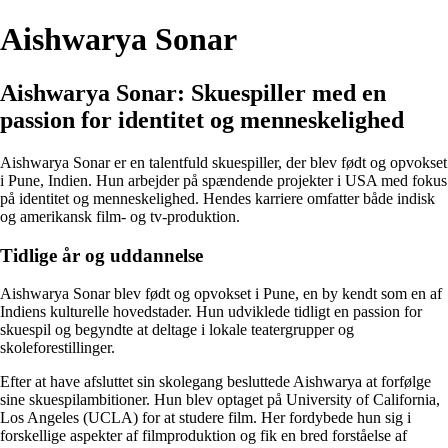
Aishwarya Sonar
Aishwarya Sonar: Skuespiller med en
passion for identitet og menneskelighed
Aishwarya Sonar er en talentfuld skuespiller, der blev født og opvokset
i Pune, Indien. Hun arbejder på spændende projekter i USA med fokus
på identitet og menneskelighed. Hendes karriere omfatter både indisk
og amerikansk film- og tv-produktion.
Tidlige år og uddannelse
Aishwarya Sonar blev født og opvokset i Pune, en by kendt som en af
Indiens kulturelle hovedstader. Hun udviklede tidligt en passion for
skuespil og begyndte at deltage i lokale teatergrupper og
skoleforestillinger.
Efter at have afsluttet sin skolegang besluttede Aishwarya at forfølge
sine skuespilambitioner. Hun blev optaget på University of California,
Los Angeles (UCLA) for at studere film. Her fordybede hun sig i
forskellige aspekter af filmproduktion og fik en bred forståelse af