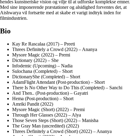
hendes kunstneriske vision og vilje til at udforske komplekse emner.
Med sine imponerende præstationer og alsidighed forventes det, at
Aishwarya vil fortsætte med at skabe et varigt indtryk inden for
filmindustrien.
Bio
Kay Re Rascalaa (2017) – Preeti
Threes Definitely a Crowd (2022) – Ananya
Mysore Magic (2022) – Premi
Dictionary (2022) – She
Infodemic (Upcoming) – Nadia
Sulochana (Completed) – Short
DictionaryShe (Completed) – Short
AdamFlight Attendant (Post-production) – Short
There Is No Other Way to Do This (Completed) – Sanchi
And Then.. (Post-production) – Gayatri
Hema (Post-production) – Short
Amriki Pandit (2022)
Mysore Magic (Short) (2022) – Premi
Through Her Glasses (2022) – Alya
Those Seven Steps (Short) (2022) – Manisha
The Gray Man (uncredited) (2022)
Threes Definitely a Crowd (Short) (2022) – Ananya