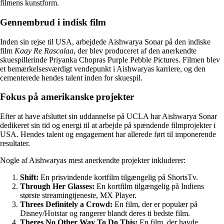
filmens kunstform.
Gennembrud i indisk film
Inden sin rejse til USA, arbejdede Aishwarya Sonar på den indiske
film
Kaay Re Rascalaa
, der blev produceret af den anerkendte
skuespillerinde Priyanka Chopras Purple Pebble Pictures. Filmen blev
et bemærkelsesværdigt vendepunkt i Aishwaryas karriere, og den
cementerede hendes talent inden for skuespil.
Fokus på amerikanske projekter
Efter at have afsluttet sin uddannelse på UCLA har Aishwarya Sonar
dedikeret sin tid og energi til at arbejde på spændende filmprojekter i
USA. Hendes talent og engagement har allerede ført til imponerende
resultater.
Nogle af Aishwaryas mest anerkendte projekter inkluderer:
Shift:
En prisvindende kortfilm tilgængelig på ShortsTv.
Through Her Glasses:
En kortfilm tilgængelig på Indiens
største streamingtjeneste, MX Player.
Threes Definitely a Crowd:
En film, der er populær på
Disney/Hotstar og rangerer blandt deres ti bedste film.
Theres No Other Way To Do This:
En film, der havde