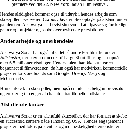
premiere ved det 22. New York Indian Film Festival.
Hendes alsidighed kommer også til udtryk i hendes arbejde som
skuespiller i webserien
Coronaville
, der blev optaget på afstand under
pandemien. Aishwarya har bevist sin evne til at tilpasse sig forskellige
genrer og projekter og skabe overbevisende præstationer.
Andet arbejde og anerkendelse
Aishwarya Sonar har også arbejdet på andre kortfilm, herunder
Nitishastra
, der blev produceret af Large Short films og har opnået
over 6,5 millioner visninger. Hendes talent har ikke kun været
begrænset til filmverdenen, da hun også har medvirket i kommercielle
projekter for store brands som Google, Udemy, Macys og
McCormicks.
Hun er ikke kun skuespiller, men også en lidenskabelig improvisator
og en kærlig tilhænger af chai, den traditionelle indiske te.
Afsluttende tanker
Aishwarya Sonar er en talentfuld skuespiller, der har formået at skabe
en succesfuld karriere både i Indien og USA. Hendes engagement i
projekter med fokus på identitet og menneskelighed demonstrerer