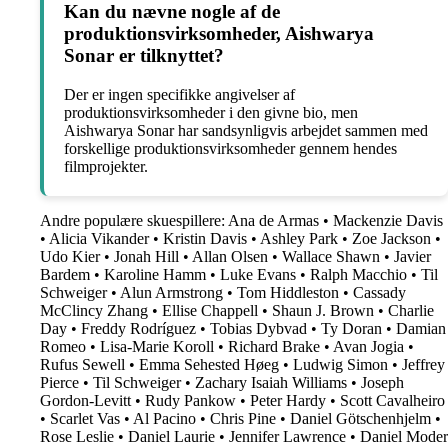
Kan du nævne nogle af de
produktionsvirksomheder, Aishwarya
Sonar er tilknyttet?
Der er ingen specifikke angivelser af
produktionsvirksomheder i den givne bio, men
Aishwarya Sonar har sandsynligvis arbejdet sammen med
forskellige produktionsvirksomheder gennem hendes
filmprojekter.
Andre populære skuespillere:
Ana de Armas
•
Mackenzie Davis
•
Alicia Vikander
•
Kristin Davis
•
Ashley Park
•
Zoe Jackson
•
Udo Kier
•
Jonah Hill
•
Allan Olsen
•
Wallace Shawn
•
Javier
Bardem
•
Karoline Hamm
•
Luke Evans
•
Ralph Macchio
•
Til
Schweiger
•
Alun Armstrong
•
Tom Hiddleston
•
Cassady
McClincy Zhang
•
Ellise Chappell
•
Shaun J. Brown
•
Charlie
Day
•
Freddy Rodríguez
•
Tobias Dybvad
•
Ty Doran
•
Damian
Romeo
•
Lisa-Marie Koroll
•
Richard Brake
•
Avan Jogia
•
Rufus Sewell
•
Emma Sehested Høeg
•
Ludwig Simon
•
Jeffrey
Pierce
•
Til Schweiger
•
Zachary Isaiah Williams
•
Joseph
Gordon-Levitt
•
Rudy Pankow
•
Peter Hardy
•
Scott Cavalheiro
•
Scarlet Vas
•
Al Pacino
•
Chris Pine
•
Daniel Götschenhjelm
•
Rose Leslie
•
Daniel Laurie
•
Jennifer Lawrence
•
Daniel Moder