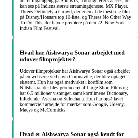
der er tilgængelig på ShortsTv, Through Her Glasses, der
kan ses på Indiens største streamingtjeneste, MX Player,
Threes Definitely a Crowd, der er en af de mest sete film
på Disney/Hotstars top 10-liste, og Theres No Other Way
To Do This, der havde premiere på den 22. New York
Indian Film Festival.
Hvad har Aishwarya Sonar arbejdet med
udover filmprojekter?
Udover filmprojekter har Aishwarya Sonar også arbejdet
på en webserie ved navn Coronaville, der blev optaget
eksternt. Hun har også medvirket i kortfilm som
Nitishastra, der blev produceret af Large Short Films og
har 6,5 millioner visninger, samt kortfilmene Dictionary,
Infodemic, Ayesha og Sulochana. Hun har også lavet
kommercielt arbejde for mærker som Google, Udemy,
Macys og McCormicks.
Hvad er Aishwarya Sonar også kendt for