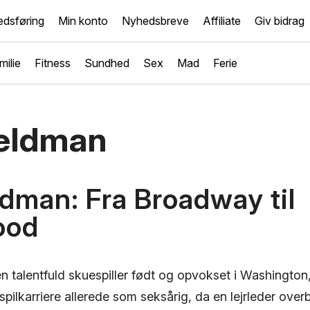
dsføring
Min konto
Nyhedsbreve
Affiliate
Giv bidrag
milie
Fitness
Sundhed
Sex
Mad
Ferie
eldman
dman: Fra Broadway til
ood
n talentfuld skuespiller født og opvokset i Washingto
spilkarriere allerede som seksårig, da en lejrleder ove