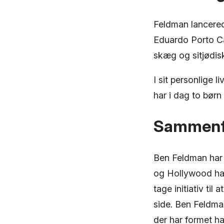
Feldman lancered
Eduardo Porto Car
skæg og sitjødis
I sit personlige 
har i dag to bør
Sammenf
Ben Feldman har v
og Hollywood har
tage initiativ til
side. Ben Feldma
der har formet ha