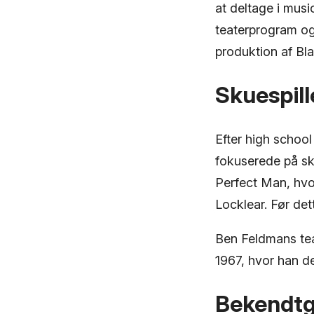
at deltage i mus
teaterprogram og
produktion af Bla
Skuespill
Efter high schoo
fokuserede på sku
Perfect Man, hvo
Locklear. Før de
Ben Feldmans tea
1967, hvor han d
Bekendtgø