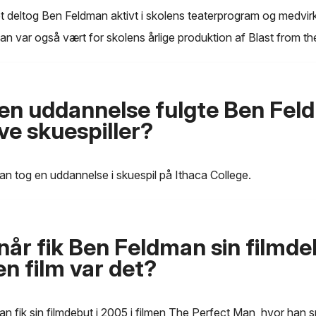
t deltog Ben Feldman aktivt i skolens teaterprogram og medvi
Han var også vært for skolens årlige produktion af Blast from th
ken uddannelse fulgte Ben Fel
ive skuespiller?
n tog en uddannelse i skuespil på Ithaca College.
år fik Ben Feldman sin filmde
en film var det?
n fik sin filmdebut i 2005 i filmen The Perfect Man, hvor han s