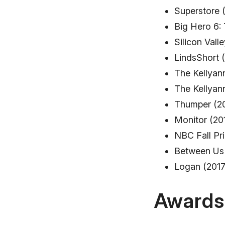
Superstore 
Big Hero 6:
Silicon Vall
LindsShort 
The Kellyan
The Kellyann
Thumper (2
Monitor (20
NBC Fall Pr
Between Us 
Logan (2017
Awards