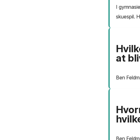
I gymnasie
skuespil. 
Hvil
at bl
Ben Feldma
Hvorn
hvilk
Ben Feldma