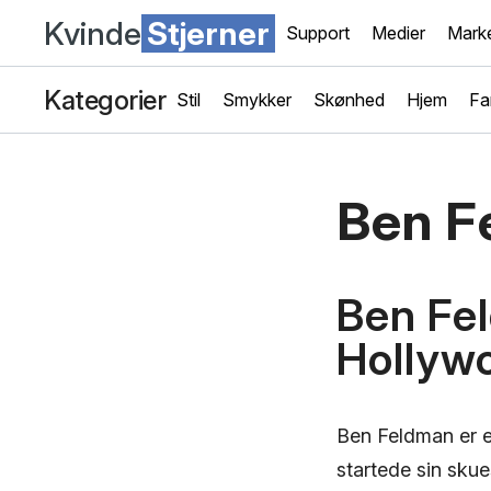
Kvinde
Stjerner
Support
Medier
Marke
Kategorier
Stil
Smykker
Skønhed
Hjem
Fa
Ben F
Ben Fel
Hollyw
Ben Feldman er e
startede sin skue