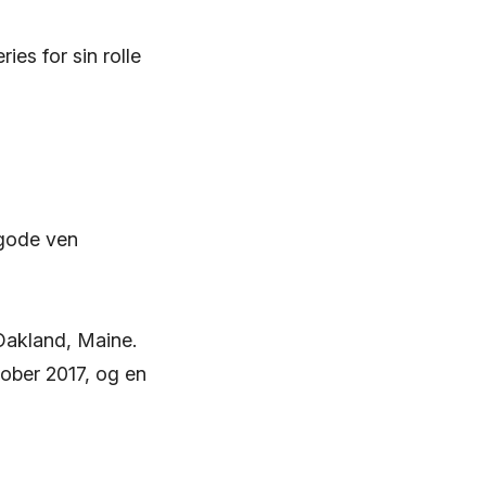
es for sin rolle
 gode ven
Oakland, Maine.
tober 2017, og en