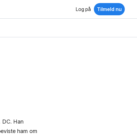
Log på
Tilmeld nu
n, DC. Han
rbeviste ham om