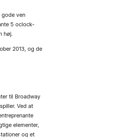
n gode ven
ante 5 oclock-
 høj.
ktober 2013, og de
ater til Broadway
iller. Ved at
g entreprenante
gtige elementer,
tationer og et