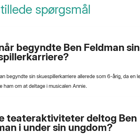
stillede spørgsmål
når begyndte Ben Feldman sin
pillerkarriere?
n begyndte sin skuespillerkarriere allerede som 6-årig, da en le
e ham om at deltage i musicalen Annie.
e teateraktiviteter deltog Ben
man i under sin ungdom?