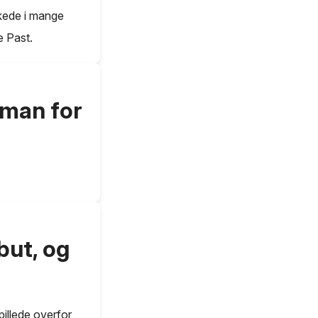
rkede i mange
e Past.
dman for
but, og
pillede overfor