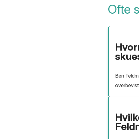
Ofte 
Hvor
skues
Ben Feldma
overbevist
Hvilk
Feld