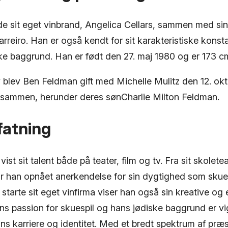
e sit eget vinbrand, Angelica Cellars, sammen med si
reiro. Han er også kendt for sit karakteristiske konst
ke baggrund. Han er født den 27. maj 1980 og er 173 cm
liv blev Ben Feldman gift med Michelle Mulitz den 12. o
n sammen, herunder deres sønCharlie Milton Feldman.
atning
ist sit talent både på teater, film og tv. Fra sit skolete
 han opnået anerkendelse for sin dygtighed som skuesp
 at starte sit eget vinfirma viser han også sin kreative o
ns passion for skuespil og hans jødiske baggrund er vi
ns karriere og identitet. Med et bredt spektrum af præs