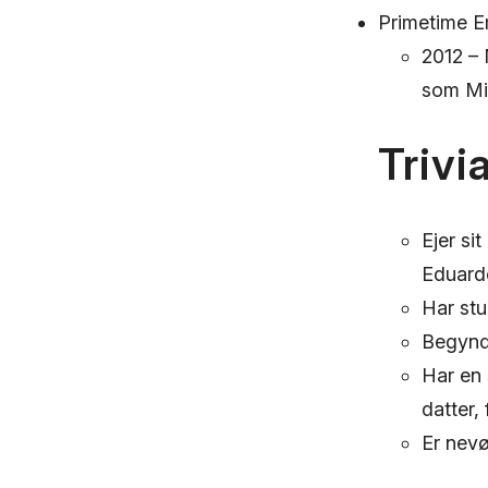
Primetime 
2012 – 
som Mi
Trivi
Ejer si
Eduardo
Har stu
Begyndt
Har en 
datter, 
Er nevø