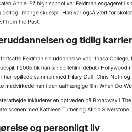
icalen Annie. På high school var Feldman engageret i s
 deltog i mange skuespil. Han var også vært for skolen
st from the Past.
eruddannelsen og tidlig karrie
l fortsatte Feldman sin uddannelse ved Ithaca College,
espil. I 2005 fik han sin spillefilm-debut i Hollywood i
r han spillede sammen med Hilary Duff, Chris Noth og
tte medvirkede han i den uafhængige film When Do We
terarbejde inkluderer en optræden på Broadway i The
elte scenen med Kathleen Turner og Alicia Silverstone.
relse og personligt liv