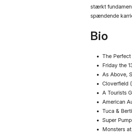
stærkt fundament
spændende karri
Bio
The Perfect
Friday the 1
As Above, S
Cloverfield 
A Tourists 
American Au
Tuca & Bert
Super Pump
Monsters at