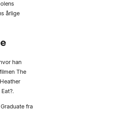
kolens
s årlige
re
 hvor han
 filmen The
 Heather
 Eat?.
 Graduate fra