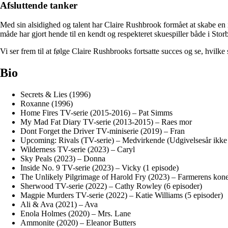
Afsluttende tanker
Med sin alsidighed og talent har Claire Rushbrook formået at skabe en im
måde har gjort hende til en kendt og respekteret skuespiller både i Storb
Vi ser frem til at følge Claire Rushbrooks fortsatte succes og se, hvilke 
Bio
Secrets & Lies (1996)
Roxanne (1996)
Home Fires TV-serie (2015-2016) – Pat Simms
My Mad Fat Diary TV-serie (2013-2015) – Raes mor
Dont Forget the Driver TV-miniserie (2019) – Fran
Upcoming: Rivals (TV-serie) – Medvirkende (Udgivelsesår ikke 
Wilderness TV-serie (2023) – Caryl
Sky Peals (2023) – Donna
Inside No. 9 TV-serie (2023) – Vicky (1 episode)
The Unlikely Pilgrimage of Harold Fry (2023) – Farmerens kon
Sherwood TV-serie (2022) – Cathy Rowley (6 episoder)
Magpie Murders TV-serie (2022) – Katie Williams (5 episoder)
Ali & Ava (2021) – Ava
Enola Holmes (2020) – Mrs. Lane
Ammonite (2020) – Eleanor Butters