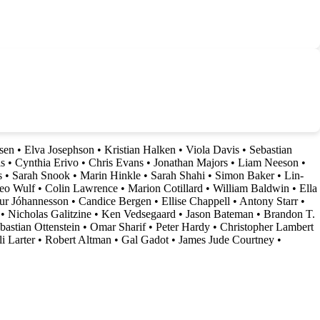
sen
•
Elva Josephson
•
Kristian Halken
•
Viola Davis
•
Sebastian
is
•
Cynthia Erivo
•
Chris Evans
•
Jonathan Majors
•
Liam Neeson
•
s
•
Sarah Snook
•
Marin Hinkle
•
Sarah Shahi
•
Simon Baker
•
Lin-
eo Wulf
•
Colin Lawrence
•
Marion Cotillard
•
William Baldwin
•
Ella
ur Jóhannesson
•
Candice Bergen
•
Ellise Chappell
•
Antony Starr
•
•
Nicholas Galitzine
•
Ken Vedsegaard
•
Jason Bateman
•
Brandon T.
bastian Ottenstein
•
Omar Sharif
•
Peter Hardy
•
Christopher Lambert
i Larter
•
Robert Altman
•
Gal Gadot
•
James Jude Courtney
•