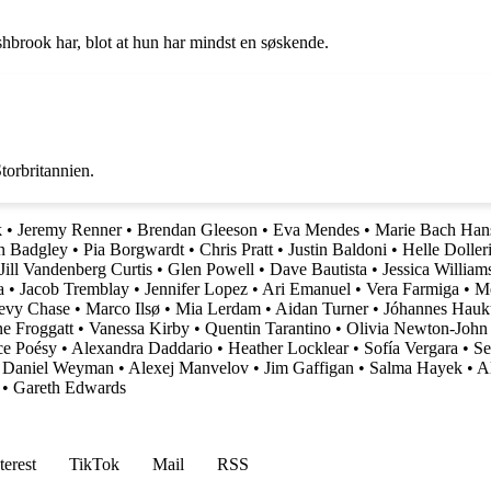
hbrook har, blot at hun har mindst en søskende.
torbritannien.
k
•
Jeremy Renner
•
Brendan Gleeson
•
Eva Mendes
•
Marie Bach Han
n Badgley
•
Pia Borgwardt
•
Chris Pratt
•
Justin Baldoni
•
Helle Doller
Jill Vandenberg Curtis
•
Glen Powell
•
Dave Bautista
•
Jessica William
a
•
Jacob Tremblay
•
Jennifer Lopez
•
Ari Emanuel
•
Vera Farmiga
•
M
evy Chase
•
Marco Ilsø
•
Mia Lerdam
•
Aidan Turner
•
Jóhannes Hauk
e Froggatt
•
Vanessa Kirby
•
Quentin Tarantino
•
Olivia Newton-John
e Poésy
•
Alexandra Daddario
•
Heather Locklear
•
Sofía Vergara
•
Se
•
Daniel Weyman
•
Alexej Manvelov
•
Jim Gaffigan
•
Salma Hayek
•
Al
•
Gareth Edwards
terest
TikTok
Mail
RSS