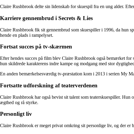
Claire Rushbrook delte sin lidenskab for skuespil fra en ung alder. Ef
Karriere gennembrud i Secrets & Lies
Claire Rushbrook fik sit gennembrud som skuespiller i 1996, da hun spi
hende en plads i rampelyset.
Fortsat succes på tv-skærmen
Efter hendes succes på film blev Claire Rushbrook også bemærket for si
hun skildrede karakterens indre kampe og modgang med stor dygtighe
En anden bemærkelsesværdig tv-præstation kom i 2013 i serien My Mad 
Fortsatte udforskning af teaterverdenen
Claire Rushbrook har også bevist sit talent som teaterskuespiller. Hun o
ægthed og rå styrke.
Personligt liv
Claire Rushbrook er meget privat omkring sit personlige liv, og der er 