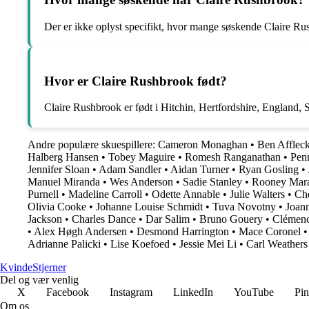
Der er ikke oplyst specifikt, hvor mange søskende Claire Rus
Hvor er Claire Rushbrook født?
Claire Rushbrook er født i Hitchin, Hertfordshire, England, S
Andre populære skuespillere:
Cameron Monaghan
•
Ben Afflec
Halberg Hansen
•
Tobey Maguire
•
Romesh Ranganathan
•
Pen
Jennifer Sloan
•
Adam Sandler
•
Aidan Turner
•
Ryan Gosling
•
Manuel Miranda
•
Wes Anderson
•
Sadie Stanley
•
Rooney Mar
Purnell
•
Madeline Carroll
•
Odette Annable
•
Julie Walters
•
Ch
Olivia Cooke
•
Johanne Louise Schmidt
•
Tuva Novotny
•
Joann
Jackson
•
Charles Dance
•
Dar Salim
•
Bruno Gouery
•
Clémenc
•
Alex Høgh Andersen
•
Desmond Harrington
•
Mace Coronel
Adrianne Palicki
•
Lise Koefoed
•
Jessie Mei Li
•
Carl Weathers
Kvinde
Stjerner
Del og vær venlig
X
Facebook
Instagram
LinkedIn
YouTube
Pin
Om os