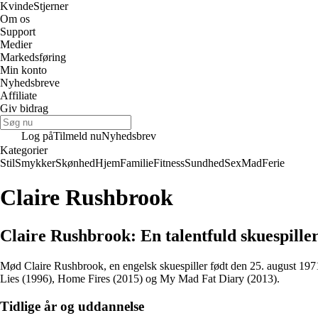
Kvinde
Stjerner
Om os
Support
Medier
Markedsføring
Min konto
Nyhedsbreve
Affiliate
Giv bidrag
Log på
Tilmeld nu
Nyhedsbrev
Kategorier
Stil
Smykker
Skønhed
Hjem
Familie
Fitness
Sundhed
Sex
Mad
Ferie
Claire Rushbrook
Claire Rushbrook: En talentfuld skuespille
Mød Claire Rushbrook, en engelsk skuespiller født den 25. august 1971 i
Lies (1996), Home Fires (2015) og My Mad Fat Diary (2013).
Tidlige år og uddannelse