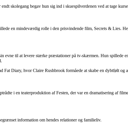
ter endt skolegang begav hun sig ind i skuespilverdenen ved at tage kur
llede en mindeværdig rolle i den prisvindende film, Secrets & Lies. He
n evne til at levere stærke præstationer på tv-skærmen. Hun spillede en
d.
Fat Diary, hvor Claire Rushbrook formåede at skabe en dybtfølt og au
ptrådte i en teaterproduktion af Festen, der var en dramatisering af fil
begrænset information om hendes relationer og familieliv.