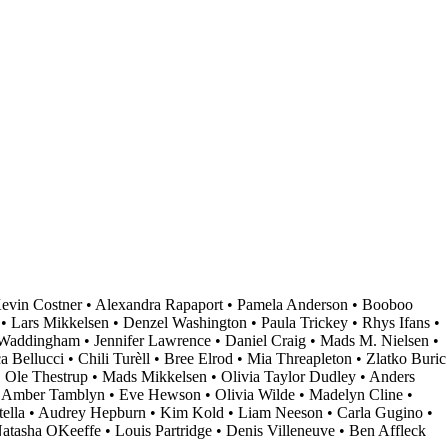
evin Costner
•
Alexandra Rapaport
•
Pamela Anderson
•
Booboo
•
Lars Mikkelsen
•
Denzel Washington
•
Paula Trickey
•
Rhys Ifans
•
Waddingham
•
Jennifer Lawrence
•
Daniel Craig
•
Mads M. Nielsen
•
a Bellucci
•
Chili Turèll
•
Bree Elrod
•
Mia Threapleton
•
Zlatko Buric
•
Ole Thestrup
•
Mads Mikkelsen
•
Olivia Taylor Dudley
•
Anders
•
Amber Tamblyn
•
Eve Hewson
•
Olivia Wilde
•
Madelyn Cline
•
ella
•
Audrey Hepburn
•
Kim Kold
•
Liam Neeson
•
Carla Gugino
•
atasha OKeeffe
•
Louis Partridge
•
Denis Villeneuve
•
Ben Affleck