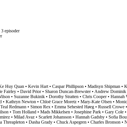
 3 episoder
er
Ke Huy Quan
•
Kevin Hart
•
Caspar Phillipson
•
Madisyn Shipman
•
K
e Fairley
•
David Prior
•
Sharon Duncan-Brewster
•
Andrew Dominik
Wilson
•
Suzanne Bukinik
•
Dorothy Stratten
•
Chris Cooper
•
Hannah 
d
•
Kathryn Newton
•
Chloë Grace Moretz
•
Mary-Kate Olsen
•
Monic
•
Teal Redmann
•
Simon Rex
•
Emma Sehested Høeg
•
Russell Crowe
lson
•
Tom Holland
•
Mads Mikkelsen
•
Josephine Park
•
Gary Cole
mirez
•
Milad Avaz
•
Scarlett Johansson
•
Hannah Gadsby
•
Sofia Bout
a Threapleton
•
Dasha Grady
•
Chuck Aspegren
•
Charles Bronson
•
N