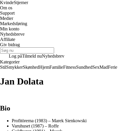
Kvinde
Stjerner
Om os
Support
Medier
Markedsføring
Min konto
Nyhedsbreve
Affiliate
Giv bidrag
Log på
Tilmeld nu
Nyhedsbrev
Kategorier
Stil
Smykker
Skønhed
Hjem
Familie
Fitness
Sundhed
Sex
Mad
Ferie
Jan Dolata
Bio
Profitörerna (1983) – Marek Sienkowski
Varuhuset (1987) – Roffe