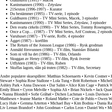
Guldburen (1991) – Macek
Kaninmannen (1990) – Zrtyslaw
21Sexton (1996-1997) – Kurator
Du bestämmer (1995) – TV-serie, 1 episode
Guldburen (1991) – TV Mini Series, Macek, 3 episoder
Kaninmannen (1990) – TV Mini Series, Zrtyslaw, 3 episoder
Den svarta cirkeln (1990) – TV Mini Series, Tommy Rosengren,
Once a Cop… (1987) – TV Mini Series, Arif Couteau, 2 episod
Varuhuset (1987) – TV-serie, Roffe, 4 episoder
Ägget (1987) – kortfilm
The Return of the Jonsson League (1986) – Rysk grodman
Anmäld försvunnen (1986) – TV-film, Stanislav Bilatski
Som ni vill ha det (1986) – TV-film, Orlando
Skuggan av Henry (1985) – TV-film, Rysk överste
Utflykten (1983) – TV-film, Ruben
Skuffas lagom, slån på truten (1982) – TV-film, Secretary
Andre populære skuespillere:
Matthias Schoenaerts
•
Kevin Costner
•
Stewart
•
Sophia Rose Stallone
•
Lola Tung
•
Britt Robertson
•
Michell
Ashley Park
•
Anna Dawson
•
Dar Salim
•
Alice Kim Cage
•
Patrick 
Emily Blunt
•
Cyron Melville
•
Sophia Ali
•
Brian Nickels
•
Jack Quai
•
Nanna Blondell
•
Sofie Gråbøl
•
Dichen Lachman
•
Louis Davison
Matthesen
•
Jeanne Martin
•
Roland Møller
•
Cote de Pablo
•
Owen Wi
Lucy Hale
•
Gemma Arterton
•
Michael Bay
•
Kim Bodnia
•
Dania Ra
Liv Leman Brandorf
•
John Goodman
•
Carlos Leon
•
Daniel Wu
•
Mi