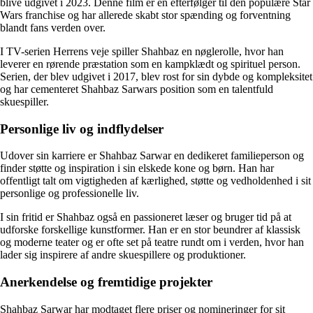
blive udgivet i 2023. Denne film er en efterfølger til den populære Star
Wars franchise og har allerede skabt stor spænding og forventning
blandt fans verden over.
I TV-serien Herrens veje spiller Shahbaz en nøglerolle, hvor han
leverer en rørende præstation som en kampklædt og spirituel person.
Serien, der blev udgivet i 2017, blev rost for sin dybde og kompleksitet
og har cementeret Shahbaz Sarwars position som en talentfuld
skuespiller.
Personlige liv og indflydelser
Udover sin karriere er Shahbaz Sarwar en dedikeret familieperson og
finder støtte og inspiration i sin elskede kone og børn. Han har
offentligt talt om vigtigheden af kærlighed, støtte og vedholdenhed i sit
personlige og professionelle liv.
I sin fritid er Shahbaz også en passioneret læser og bruger tid på at
udforske forskellige kunstformer. Han er en stor beundrer af klassisk
og moderne teater og er ofte set på teatre rundt om i verden, hvor han
lader sig inspirere af andre skuespillere og produktioner.
Anerkendelse og fremtidige projekter
Shahbaz Sarwar har modtaget flere priser og nomineringer for sit