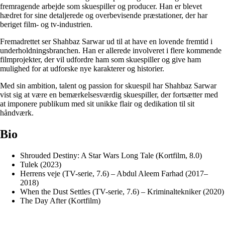
fremragende arbejde som skuespiller og producer. Han er blevet
hædret for sine detaljerede og overbevisende præstationer, der har
beriget film- og tv-industrien.
Fremadrettet ser Shahbaz Sarwar ud til at have en lovende fremtid i
underholdningsbranchen. Han er allerede involveret i flere kommende
filmprojekter, der vil udfordre ham som skuespiller og give ham
mulighed for at udforske nye karakterer og historier.
Med sin ambition, talent og passion for skuespil har Shahbaz Sarwar
vist sig at være en bemærkelsesværdig skuespiller, der fortsætter med
at imponere publikum med sit unikke flair og dedikation til sit
håndværk.
Bio
Shrouded Destiny: A Star Wars Long Tale (Kortfilm, 8.0)
Tulek (2023)
Herrens veje (TV-serie, 7.6) – Abdul Aleem Farhad (2017–
2018)
When the Dust Settles (TV-serie, 7.6) – Kriminaltekniker (2020)
The Day After (Kortfilm)