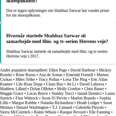
skuespilkunst?
Der er ingen oplysninger om Shahbaz Sarwar har vundet priser
for sin skuespilkunst.
Hvornår startede Shahbaz Sarwar sit
samarbejde med film- og tv-serien Herrens veje?
Shahbaz Sarwar startede sit samarbejde med film- og tv-serien
Herrens veje i 2017.
Andre populære skuespillere:
Elliot Page
•
David Harbour
•
Mickey
Rourke
•
Rene Russo
•
Ana de Armas
•
Emerald Fennell
•
Marton
Csokas
•
Miles Teller
•
Tracy Pollan
•
Lena The Plug
•
Eric Allan
Kramer
•
Lily-Rose Depp
•
Claus Bue
•
Jet Li
•
David Labrava
•
Matthew Lillard
•
Dylan OBrien
•
Molly Gordon
•
Chris Bauer
•
Maggie Grace
•
Lucas Bravo
•
Stanley Tucci
•
Ismail Demirci
•
Laura
Surrich
•
Finn Wittrock
•
Soon-Yi Previn
•
Marlon Brando
•
Sophia
Lillis
•
Margot Robbie
•
Natasha Richardson
•
Heath Ledger
•
Jason
Momoa
•
Denzel Washington
•
T.J. Linnard
•
Gabriella Pizzolo
•
Sierra McCormick
•
Rainn Wilson
•
Raegan Revord
•
Elle Fanning
•