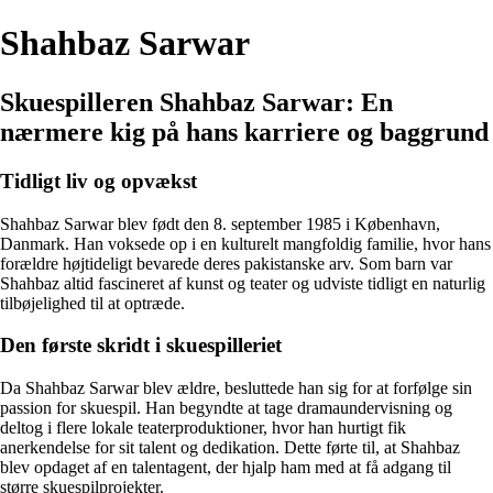
Shahbaz Sarwar
Skuespilleren Shahbaz Sarwar: En
nærmere kig på hans karriere og baggrund
Tidligt liv og opvækst
Shahbaz Sarwar blev født den 8. september 1985 i København,
Danmark. Han voksede op i en kulturelt mangfoldig familie, hvor hans
forældre højtideligt bevarede deres pakistanske arv. Som barn var
Shahbaz altid fascineret af kunst og teater og udviste tidligt en naturlig
tilbøjelighed til at optræde.
Den første skridt i skuespilleriet
Da Shahbaz Sarwar blev ældre, besluttede han sig for at forfølge sin
passion for skuespil. Han begyndte at tage dramaundervisning og
deltog i flere lokale teaterproduktioner, hvor han hurtigt fik
anerkendelse for sit talent og dedikation. Dette førte til, at Shahbaz
blev opdaget af en talentagent, der hjalp ham med at få adgang til
større skuespilprojekter.