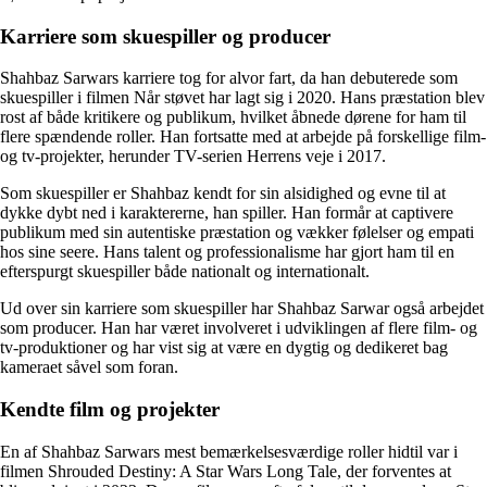
Karriere som skuespiller og producer
Shahbaz Sarwars karriere tog for alvor fart, da han debuterede som
skuespiller i filmen Når støvet har lagt sig i 2020. Hans præstation blev
rost af både kritikere og publikum, hvilket åbnede dørene for ham til
flere spændende roller. Han fortsatte med at arbejde på forskellige film-
og tv-projekter, herunder TV-serien Herrens veje i 2017.
Som skuespiller er Shahbaz kendt for sin alsidighed og evne til at
dykke dybt ned i karaktererne, han spiller. Han formår at captivere
publikum med sin autentiske præstation og vækker følelser og empati
hos sine seere. Hans talent og professionalisme har gjort ham til en
efterspurgt skuespiller både nationalt og internationalt.
Ud over sin karriere som skuespiller har Shahbaz Sarwar også arbejdet
som producer. Han har været involveret i udviklingen af flere film- og
tv-produktioner og har vist sig at være en dygtig og dedikeret bag
kameraet såvel som foran.
Kendte film og projekter
En af Shahbaz Sarwars mest bemærkelsesværdige roller hidtil var i
filmen Shrouded Destiny: A Star Wars Long Tale, der forventes at