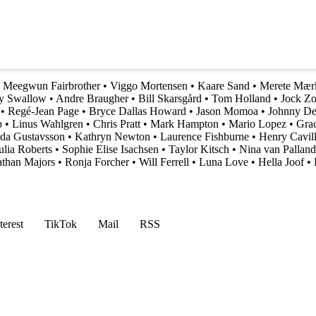
•
Meegwun Fairbrother
•
Viggo Mortensen
•
Kaare Sand
•
Merete Mær
y Swallow
•
Andre Braugher
•
Bill Skarsgård
•
Tom Holland
•
Jock Zo
•
Regé-Jean Page
•
Bryce Dallas Howard
•
Jason Momoa
•
Johnny D
p
•
Linus Wahlgren
•
Chris Pratt
•
Mark Hampton
•
Mario Lopez
•
Grac
ida Gustavsson
•
Kathryn Newton
•
Laurence Fishburne
•
Henry Cavil
ulia Roberts
•
Sophie Elise Isachsen
•
Taylor Kitsch
•
Nina van Palland
athan Majors
•
Ronja Forcher
•
Will Ferrell
•
Luna Love
•
Hella Joof
•
terest
TikTok
Mail
RSS