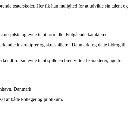
ørende teaterskoler. Her fik han mulighed for at udvikle sin talent og
kuespilstil og evne til at formidle dybtgående karakterer.
kendte instruktører og skuespillere i Danmark, og dette bidrog til
t for sin evne til at spille en bred vifte af karakterer, lige fra
benhavn, Danmark.
dsat af både kolleger og publikum.