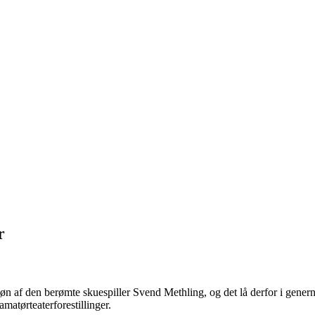
r
af den berømte skuespiller Svend Methling, og det lå derfor i generne, 
matørteaterforestillinger.