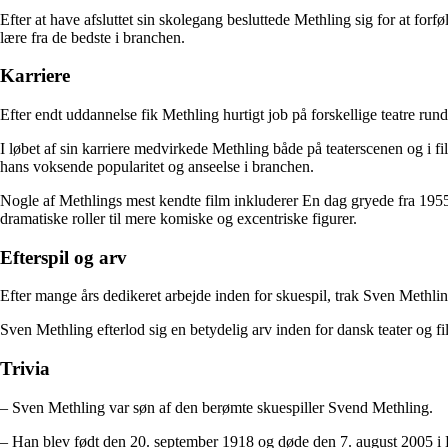
Efter at have afsluttet sin skolegang besluttede Methling sig for at forf
lære fra de bedste i branchen.
Karriere
Efter endt uddannelse fik Methling hurtigt job på forskellige teatre run
I løbet af sin karriere medvirkede Methling både på teaterscenen og i 
hans voksende popularitet og anseelse i branchen.
Nogle af Methlings mest kendte film inkluderer En dag gryede fra 1955, 
dramatiske roller til mere komiske og excentriske figurer.
Efterspil og arv
Efter mange års dedikeret arbejde inden for skuespil, trak Sven Methl
Sven Methling efterlod sig en betydelig arv inden for dansk teater og fi
Trivia
– Sven Methling var søn af den berømte skuespiller Svend Methling.
– Han blev født den 20. september 1918 og døde den 7. august 2005 