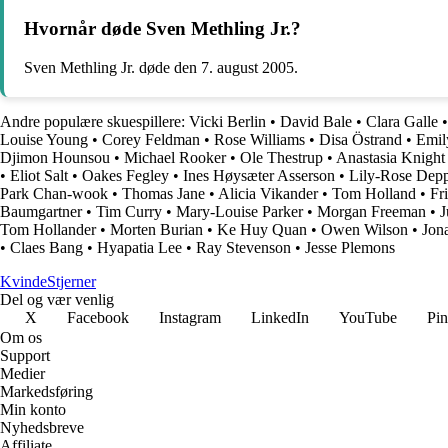
Hvornår døde Sven Methling Jr.?
Sven Methling Jr. døde den 7. august 2005.
Andre populære skuespillere:
Vicki Berlin
•
David Bale
•
Clara Galle
Louise Young
•
Corey Feldman
•
Rose Williams
•
Disa Östrand
•
Emil
Djimon Hounsou
•
Michael Rooker
•
Ole Thestrup
•
Anastasia Knight
•
Eliot Salt
•
Oakes Fegley
•
Ines Høysæter Asserson
•
Lily-Rose Dep
Park Chan-wook
•
Thomas Jane
•
Alicia Vikander
•
Tom Holland
•
Fr
Baumgartner
•
Tim Curry
•
Mary-Louise Parker
•
Morgan Freeman
•
J
Tom Hollander
•
Morten Burian
•
Ke Huy Quan
•
Owen Wilson
•
Jon
•
Claes Bang
•
Hyapatia Lee
•
Ray Stevenson
•
Jesse Plemons
Kvinde
Stjerner
Del og vær venlig
X
Facebook
Instagram
LinkedIn
YouTube
Pin
Om os
Support
Medier
Markedsføring
Min konto
Nyhedsbreve
Affiliate