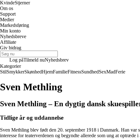
Kvinde
Stjerner
Om os
Support
Medier
Markedsføring
Min konto
Nyhedsbreve
Affiliate
Giv bidrag
Log på
Tilmeld nu
Nyhedsbrev
Kategorier
Stil
Smykker
Skønhed
Hjem
Familie
Fitness
Sundhed
Sex
Mad
Ferie
Sven Methling
Sven Methling – En dygtig dansk skuespille
Tidlige år og uddannelse
Sven Methling blev født den 20. september 1918 i Danmark. Han var søn 
interesse for teaterverdenen og begyndte allerede som ung at optræde i a