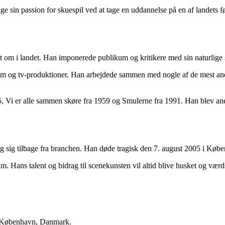
ølge sin passion for skuespil ved at tage en uddannelse på en af landets f
dt om i landet. Han imponerede publikum og kritikere med sin naturlige s
film og tv-produktioner. Han arbejdede sammen med nogle af de mest aner
Vi er alle sammen skøre fra 1959 og Smulerne fra 1991. Han blev anerkend
ing sig tilbage fra branchen. Han døde tragisk den 7. august 2005 i Kø
lm. Hans talent og bidrag til scenekunsten vil altid blive husket og vær
i København, Danmark.