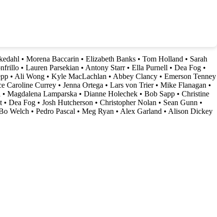
kedahl
•
Morena Baccarin
•
Elizabeth Banks
•
Tom Holland
•
Sarah
nfrillo
•
Lauren Parsekian
•
Antony Starr
•
Ella Purnell
•
Dea Fog
•
epp
•
Ali Wong
•
Kyle MacLachlan
•
Abbey Clancy
•
Emerson Tenney
e Caroline Currey
•
Jenna Ortega
•
Lars von Trier
•
Mike Flanagan
•
l
•
Magdalena Lamparska
•
Dianne Holechek
•
Bob Sapp
•
Christine
t
•
Dea Fog
•
Josh Hutcherson
•
Christopher Nolan
•
Sean Gunn
•
Bo Welch
•
Pedro Pascal
•
Meg Ryan
•
Alex Garland
•
Alison Dickey