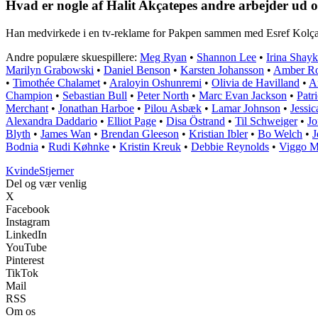
Hvad er nogle af Halit Akçatepes andre arbejder ud o
Han medvirkede i en tv-reklame for Pakpen sammen med Esref Kolça
Andre populære skuespillere:
Meg Ryan
•
Shannon Lee
•
Irina Shayk
Marilyn Grabowski
•
Daniel Benson
•
Karsten Johansson
•
Amber Ro
•
Timothée Chalamet
•
Araloyin Oshunremi
•
Olivia de Havilland
•
A
Champion
•
Sebastian Bull
•
Peter North
•
Marc Evan Jackson
•
Patri
Merchant
•
Jonathan Harboe
•
Pilou Asbæk
•
Lamar Johnson
•
Jessic
Alexandra Daddario
•
Elliot Page
•
Disa Östrand
•
Til Schweiger
•
Jo
Blyth
•
James Wan
•
Brendan Gleeson
•
Kristian Ibler
•
Bo Welch
•
J
Bodnia
•
Rudi Køhnke
•
Kristin Kreuk
•
Debbie Reynolds
•
Viggo M
Kvinde
Stjerner
Del og vær venlig
X
Facebook
Instagram
LinkedIn
YouTube
Pinterest
TikTok
Mail
RSS
Om os