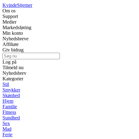
Kvinde
Stjerner
Om os
Support
Medier
Markedsføring
Min konto
Nyhedsbreve
Affiliate
Giv bidrag
Log på
Tilmeld nu
Nyhedsbrev
Kategorier
Stil
Smykker
Skønhed
Hjem
Familie
Fitness
Sundhed
Sex
Mad
Ferie