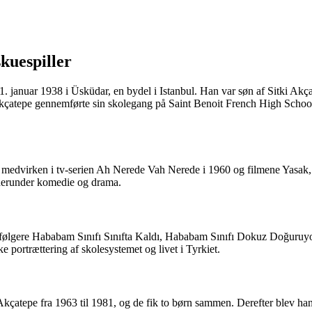
skuespiller
n 1. januar 1938 i Üsküdar, en bydel i Istanbul. Han var søn af Sitki 
. Akçatepe gennemførte sin skolegang på Saint Benoit French High School,
r sin medvirken i tv-serien Ah Nerede Vah Nerede i 1960 og filmene Y
, herunder komedie og drama.
følgere Hababam Sınıfı Sınıfta Kaldı, Hababam Sınıfı Dokuz Doğuruyor
 portrættering af skolesystemet og livet i Tyrkiet.
in Akçatepe fra 1963 til 1981, og de fik to børn sammen. Derefter blev h