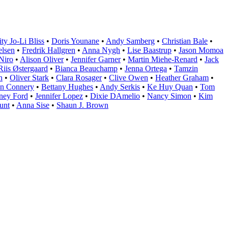
ity Jo-Li Bliss
•
Doris Younane
•
Andy Samberg
•
Christian Bale
•
lsen
•
Fredrik Hallgren
•
Anna Nygh
•
Lise Baastrup
•
Jason Momoa
Niro
•
Alison Oliver
•
Jennifer Garner
•
Martin Miehe-Renard
•
Jack
Riis Østergaard
•
Bianca Beauchamp
•
Jenna Ortega
•
Tamzin
n
•
Oliver Stark
•
Clara Rosager
•
Clive Owen
•
Heather Graham
•
n Connery
•
Bettany Hughes
•
Andy Serkis
•
Ke Huy Quan
•
Tom
ney Ford
•
Jennifer Lopez
•
Dixie DAmelio
•
Nancy Simon
•
Kim
unt
•
Anna Sise
•
Shaun J. Brown