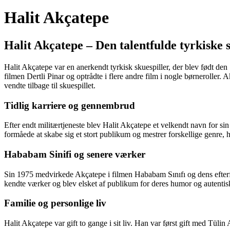
Halit Akçatepe
Halit Akçatepe – Den talentfulde tyrkiske 
Halit Akçatepe var en anerkendt tyrkisk skuespiller, der blev født de
filmen Dertli Pinar og optrådte i flere andre film i nogle børneroller
vendte tilbage til skuespillet.
Tidlig karriere og gennembrud
Efter endt militærtjeneste blev Halit Akçatepe et velkendt navn fo
formåede at skabe sig et stort publikum og mestrer forskellige genre
Hababam Sinifi og senere værker
Sin 1975 medvirkede Akçatepe i filmen Hababam Sınıfı og dens efter
kendte værker og blev elsket af publikum for deres humor og autentiske
Familie og personlige liv
Halit Akçatepe var gift to gange i sit liv. Han var først gift med Tül