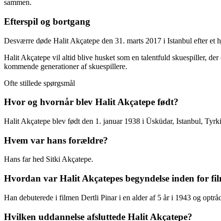
sammen.
Efterspil og bortgang
Desværre døde Halit Akçatepe den 31. marts 2017 i Istanbul efter et hj
Halit Akçatepe vil altid blive husket som en talentfuld skuespiller, der
kommende generationer af skuespillere.
Ofte stillede spørgsmål
Hvor og hvornår blev Halit Akçatepe født?
Halit Akçatepe blev født den 1. januar 1938 i Üsküdar, Istanbul, Tyrki
Hvem var hans forældre?
Hans far hed Sitki Akçatepe.
Hvordan var Halit Akçatepes begyndelse inden for fi
Han debuterede i filmen Dertli Pinar i en alder af 5 år i 1943 og optråd
Hvilken uddannelse afsluttede Halit Akçatepe?