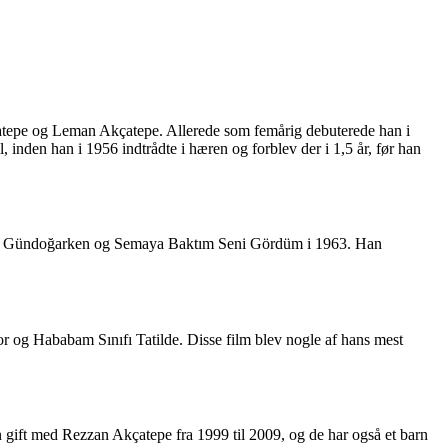
Akçatepe og Leman Akçatepe. Allerede som femårig debuterede han i
 inden han i 1956 indtrådte i hæren og forblev der i 1,5 år, før han
asak, Gündoğarken og Semaya Baktım Seni Gördüm i 1963. Han
 og Hababam Sınıfı Tatilde. Disse film blev nogle af hans mest
an gift med Rezzan Akçatepe fra 1999 til 2009, og de har også et barn