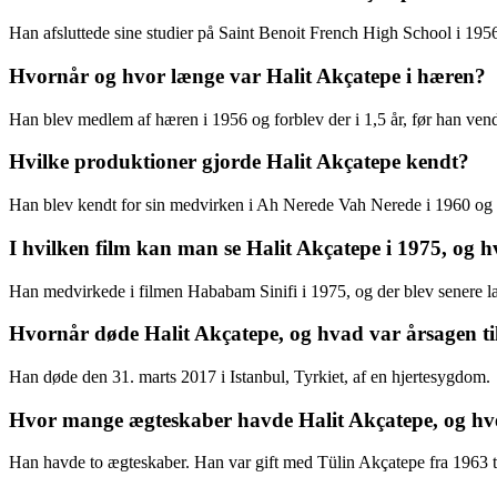
Han afsluttede sine studier på Saint Benoit French High School i 195
Hvornår og hvor længe var Halit Akçatepe i hæren?
Han blev medlem af hæren i 1956 og forblev der i 1,5 år, før han vendte
Hvilke produktioner gjorde Halit Akçatepe kendt?
Han blev kendt for sin medvirken i Ah Nerede Vah Nerede i 1960 o
I hvilken film kan man se Halit Akçatepe i 1975, og hv
Han medvirkede i filmen Hababam Sinifi i 1975, og der blev senere l
Hvornår døde Halit Akçatepe, og hvad var årsagen ti
Han døde den 31. marts 2017 i Istanbul, Tyrkiet, af en hjertesygdom.
Hvor mange ægteskaber havde Halit Akçatepe, og h
Han havde to ægteskaber. Han var gift med Tülin Akçatepe fra 1963 t