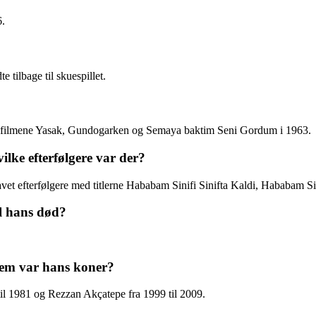
6.
 tilbage til skuespillet.
g filmene Yasak, Gundogarken og Semaya baktim Seni Gordum i 1963.
ilke efterfølgere var der?
avet efterfølgere med titlerne Hababam Sinifi Sinifta Kaldi, Hababam 
l hans død?
vem var hans koner?
il 1981 og Rezzan Akçatepe fra 1999 til 2009.