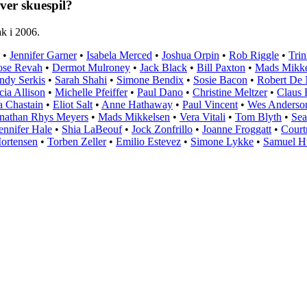
ver skuespil?
k i 2006.
•
Jennifer Garner
•
Isabela Merced
•
Joshua Orpin
•
Rob Riggle
•
Trin
se Revah
•
Dermot Mulroney
•
Jack Black
•
Bill Paxton
•
Mads Mikke
ndy Serkis
•
Sarah Shahi
•
Simone Bendix
•
Sosie Bacon
•
Robert De 
cia Allison
•
Michelle Pfeiffer
•
Paul Dano
•
Christine Meltzer
•
Claus 
a Chastain
•
Eliot Salt
•
Anne Hathaway
•
Paul Vincent
•
Wes Anderso
nathan Rhys Meyers
•
Mads Mikkelsen
•
Vera Vitali
•
Tom Blyth
•
Sea
ennifer Hale
•
Shia LaBeouf
•
Jock Zonfrillo
•
Joanne Froggatt
•
Court
ortensen
•
Torben Zeller
•
Emilio Estevez
•
Simone Lykke
•
Samuel H