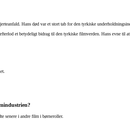
erteanfald. Hans død var et stort tab for den tyrkiske underholdningsind
 efterlod et betydeligt bidrag til den tyrkiske filmverden. Hans evne til 
et.
lmindustrien?
te senere i andre film i børneroller.