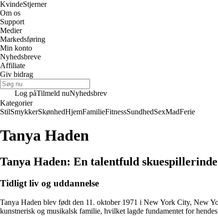
Kvinde
Stjerner
Om os
Support
Medier
Markedsføring
Min konto
Nyhedsbreve
Affiliate
Giv bidrag
Log på
Tilmeld nu
Nyhedsbrev
Kategorier
Stil
Smykker
Skønhed
Hjem
Familie
Fitness
Sundhed
Sex
Mad
Ferie
Tanya Haden
Tanya Haden: En talentfuld skuespillerind
Tidligt liv og uddannelse
Tanya Haden blev født den 11. oktober 1971 i New York City, New Yo
kunstnerisk og musikalsk familie, hvilket lagde fundamentet for hendes 