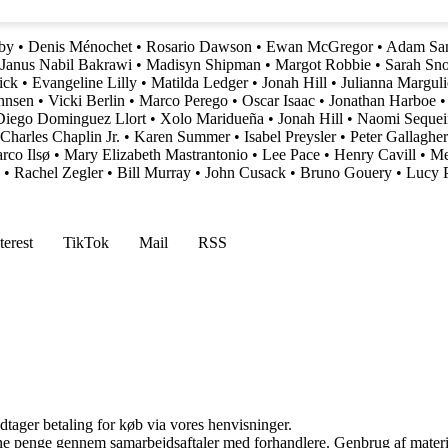
by
•
Denis Ménochet
•
Rosario Dawson
•
Ewan McGregor
•
Adam San
Janus Nabil Bakrawi
•
Madisyn Shipman
•
Margot Robbie
•
Sarah Sn
ick
•
Evangeline Lilly
•
Matilda Ledger
•
Jonah Hill
•
Julianna Marguli
hnsen
•
Vicki Berlin
•
Marco Perego
•
Oscar Isaac
•
Jonathan Harboe
Diego Dominguez Llort
•
Xolo Maridueña
•
Jonah Hill
•
Naomi Sequei
Charles Chaplin Jr.
•
Karen Summer
•
Isabel Preysler
•
Peter Gallagher
rco Ilsø
•
Mary Elizabeth Mastrantonio
•
Lee Pace
•
Henry Cavill
•
Me
•
Rachel Zegler
•
Bill Murray
•
John Cusack
•
Bruno Gouery
•
Lucy 
terest
TikTok
Mail
RSS
dtager betaling for køb via vores henvisninger.
jene penge gennem samarbejdsaftaler med forhandlere. Genbrug af materi