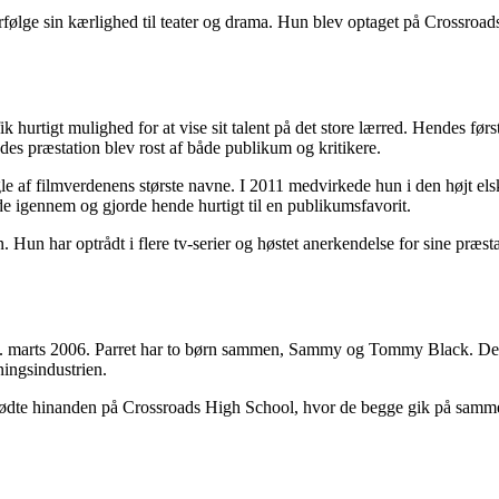
orfølge sin kærlighed til teater og drama. Hun blev optaget på Crossroad
.
k hurtigt mulighed for at vise sit talent på det store lærred. Hendes f
es præstation blev rost af både publikum og kritikere.
le af filmverdenens største navne. I 2011 medvirkede hun i den højt el
e igennem og gjorde hende hurtigt til en publikumsfavorit.
Hun har optrådt i flere tv-serier og høstet anerkendelse for sine præst
. marts 2006. Parret har to børn sammen, Sammy og Tommy Black. Deres 
ningsindustrien.
ødte hinanden på Crossroads High School, hvor de begge gik på samme ti