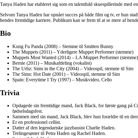
Tanya Haden har etableret sig som en talentfuld skuespillerinde med en
Selvom Tanya Haden har opnået succes på både film og tv, er hun stadig
hendes fremtidige karriere. Publikum kan se frem til at se mere af hende
Bio
Kung Fu Panda (2008) – Stemme til Smitten Bunny
The Muppets (2011) – Yderligere Muppet Performer (stemme)
Muppets Most Wanted (2014) – LA Muppet Performer (stemme)
Bernie (2011) – Musikafdeling (vokalist)
The Urbz: Sims in the City (2004) – Videospil, stemme til Sim
The Sims: Hot Date (2001) – Videospil, stemme til Sim
Spain: Everytime I Try (1997) – Musikvideo, Cello
Trivia
Opdagede sin fremtidige mand, Jack Black, for første gang på Cro
fødselsdagsfest.
Sammen med sin mand, Jack Black, blev hun forældre til en dre
Er en professionel cellist.
Datter af den legendariske jazzbassist Charlie Haden.
Trelingesøster til Petra Haden og Rachel Haden.