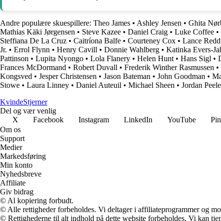
Andre populære skuespillere:
Theo James
•
Ashley Jensen
•
Ghita Nør
Mathias Käki Jørgensen
•
Steve Kazee
•
Daniel Craig
•
Luke Coffee
•
Steffiana De La Cruz
•
Caitríona Balfe
•
Courteney Cox
•
Lance Redd
Jr.
•
Errol Flynn
•
Henry Cavill
•
Donnie Wahlberg
•
Katinka Evers-Ja
Pattinson
•
Lupita Nyongo
•
Lola Flanery
•
Helen Hunt
•
Hans Sigl
•
Frances McDormand
•
Robert Duvall
•
Frederik Winther Rasmussen
•
Kongsved
•
Jesper Christensen
•
Jason Bateman
•
John Goodman
•
Ma
Stowe
•
Laura Linney
•
Daniel Auteuil
•
Michael Sheen
•
Jordan Peele
Kvinde
Stjerner
Del og vær venlig
X
Facebook
Instagram
LinkedIn
YouTube
Pin
Om os
Support
Medier
Markedsføring
Min konto
Nyhedsbreve
Affiliate
Giv bidrag
© Al kopiering forbudt.
© Alle rettigheder forbeholdes. Vi deltager i affiliateprogrammer og mo
© Rettighederne til alt indhold på dette website forbeholdes. Vi kan t