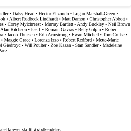
dler
•
Daisy Head
•
Hector Elizondo
•
Logan Marshall-Green
•
ook
•
Albert Rudbeck Lindhardt
•
Matt Damon
•
Christopher Abbott
•
es
•
Corey Mylchreest
•
Murray Bartlett
•
Andy Buckley
•
Neil Brown
•
Alan Ritchson
•
Ice-T
•
Romain Gavras
•
Betty Gilpin
•
Robert
ra
•
Jacob Thuesen
•
Erin Armstrong
•
Ewan Mitchell
•
Tom Cruise
•
•
Maggie Grace
•
Lorenza Izzo
•
Robert Redford
•
Mette-Marie
l Giedroyc
•
Will Poulter
•
Zoe Kazan
•
Stan Sandler
•
Madeleine
Paez
alet kræver skriftlig godkendelse.