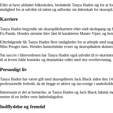
Efter at have afsluttet folkeskolen, besluttede Tanya Haden sig for at f
mulighed for at udvikle sit talent og udforske sin lidenskab for skuespil
Karriere
Tanya Haden begyndte sin skuespillerkarriere efter endt skolegang og fi
Fu Panda. Hendes stemme blev lånt til karakteren Master Viper, og hend
Efterfølgende fik Tanya Haden flere muligheder for at arbejde med nog
Miss Pooges fans. Hendes humoristiske evner og skuespiltalent skinned
Sin succes i filmverdenen har Tanya Haden også udvidet til tv-skærmen. 
til at levere både komiske og dramatiske roller med stor overbevisning.
Personligt liv
Tanya Haden har været gift med skuespilleren Jack Black siden den 14
professionelle forhold, da de begge er aktive og succesrige i underhold
Interessant er det at bemærke, at Tanya Haden og Jack Black faktisk m
senere til en fælles vens fødselsdagsfest.
Indflydelse og fremtid