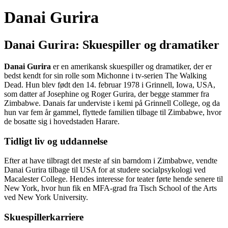
Danai Gurira
Danai Gurira: Skuespiller og dramatiker
Danai Gurira
er en amerikansk skuespiller og dramatiker, der er
bedst kendt for sin rolle som Michonne i tv-serien The Walking
Dead. Hun blev født den 14. februar 1978 i Grinnell, Iowa, USA,
som datter af Josephine og Roger Gurira, der begge stammer fra
Zimbabwe. Danais far underviste i kemi på Grinnell College, og da
hun var fem år gammel, flyttede familien tilbage til Zimbabwe, hvor
de bosatte sig i hovedstaden Harare.
Tidligt liv og uddannelse
Efter at have tilbragt det meste af sin barndom i Zimbabwe, vendte
Danai Gurira tilbage til USA for at studere socialpsykologi ved
Macalester College. Hendes interesse for teater førte hende senere til
New York, hvor hun fik en MFA-grad fra Tisch School of the Arts
ved New York University.
Skuespillerkarriere