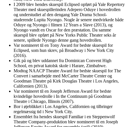
I 2009 blev hendes skuespil Eclipsed opført på Yale Repertory
Theater med skuespillerinden Adepero Oduye i hovedrollen
og understudiet af den dengang Yale Drama School-
studerende Lupita Nyongo. Nogle år senere medvirkede både
Oduye og Nyongo i filmen 12 Years a Slave (2013), og
Nyongo vandt en Oscar for den præstation. Da samme
skuespil blev opført på New Yorks Public Theater seks år
senere, spillede Nyongo denne gang hovedrollen.
Var nomineret til en Tony Award for bedste skuespil for
Eclipsed, som hun skrev, på Broadway i New York City
(2016).
Gik på og blev uddannet fra Dominican Convent High
School, en privat katolsk skole i Harare, Zimbabwe.
Modtog NAACP Theatre Award for bedste skuespil for The
Convert i samarbejde med McCarter Theatre Center og
Goodman Theatre på Kirk Douglas Theatre i Los Angeles,
Californien (2013).
Var nomineret til en Joseph Jefferson Award for bedste
kvindelige hovedrolle i In the Continuum på Goodman
Theatre i Chicago, Illinois (2007).
Bor i øjeblikket i Los Angeles, Californien og tilbringer
regelmæssig tid i New York City.
Ensemblet fra hendes skuespil Familiar i en Steppenwolf
Theatre Company-produktion blev nomineret til en Joseph
Jefferson Equity Award for ensemble (spil) (2019).