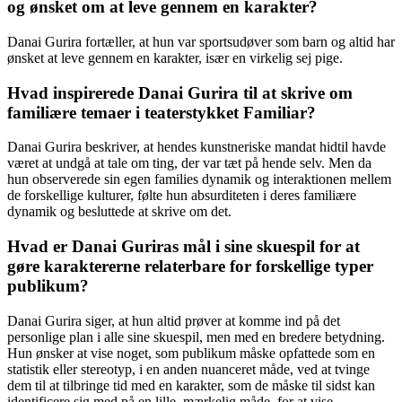
og ønsket om at leve gennem en karakter?
Danai Gurira fortæller, at hun var sportsudøver som barn og altid har
ønsket at leve gennem en karakter, især en virkelig sej pige.
Hvad inspirerede Danai Gurira til at skrive om
familiære temaer i teaterstykket Familiar?
Danai Gurira beskriver, at hendes kunstneriske mandat hidtil havde
været at undgå at tale om ting, der var tæt på hende selv. Men da
hun observerede sin egen families dynamik og interaktionen mellem
de forskellige kulturer, følte hun absurditeten i deres familiære
dynamik og besluttede at skrive om det.
Hvad er Danai Guriras mål i sine skuespil for at
gøre karaktererne relaterbare for forskellige typer
publikum?
Danai Gurira siger, at hun altid prøver at komme ind på det
personlige plan i alle sine skuespil, men med en bredere betydning.
Hun ønsker at vise noget, som publikum måske opfattede som en
statistik eller stereotyp, i en anden nuanceret måde, ved at tvinge
dem til at tilbringe tid med en karakter, som de måske til sidst kan
identificere sig med på en lille, mærkelig måde, for at vise