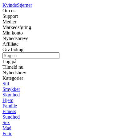
Kvinde
Stjerner
Om os
Support
Medier
Markedsføring
Min konto
Nyhedsbreve
Affiliate
Giv bidrag
Log på
Tilmeld nu
Nyhedsbrev
Kategorier
Stil
Smykker
Skønhed
Hjem
Familie
Fitness
Sundhed
Sex
Mad
Ferie