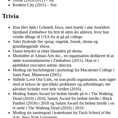
Treme (2010-2011) – Jill
Restless City (2011) – Sisi
Trivia
Hun blev født i Grinnell, Iowa, men boede i sine forældres
hjemland Zimbabwe fra fem til atten års alderen, hvor hun
vendte tilbage til USA for at gå på college.
Taler flydende fire sprog: engelsk, fransk, shona og
grundlæggende xhosa.
Danai betyder at elske hinanden på shona.
Medstifter af Almasi Arts Inc., en organisation dedikeret til at
støtte kunstuddannelse i Zimbabwe (2011). Hun er i
øjeblikket executive artistic director.
Modtog sin bachelorgrad i psykologi fra Macalester College i
Saint Paul, Minnesota (2001).
Stiftede Love Our Girls, en non-profit organisation, som sigter
mod at belyse de specifikke problemer og udfordringer, der
påvirker kvinder over hele verden (2016).
Modtog Saturn Award for bedste birolle på tv i The Walking
Dead (2010) i 2016, Saturn Award for bedste birolle i Black
Panther (2018) i 2018 og Saturn Award for bedste birolle i en
tv-serie i The Walking Dead (2010) i 2019.
Modtog sin mastergrad i teaterkunst fra Tisch School of the
Arts, New York University.