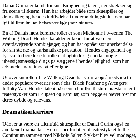
Danai Gurira er kendt for sin alsidighed og talent, der strækker sig
fra scene til skærm. Hun har arbejdet både som skuespiller og
dramatiker, og hendes indflydelse i underholdningsindustrien har
ført til flere bemærkelsesværdige præstationer.
En af Danais mest berømte roller er som Michonne i tv-serien The
Walking Dead. Hendes karakter er kendt for at være en
sværdsvejrende zombiejæger, og hun har opnået stor anerkendelse
for sin stærke og karismatiske præstation. Hendes engagement og
fysiske forberedelse til rollen udmøntede sig endda i nogle
uhensigtsmæssige dings på væggene i hendes lejlighed, som hun
advarede andre imod at efterligne.
Udover sin rolle i The Walking Dead har Gurira også medvirket i
andre populære tv-serier som f.eks. Black Panther og Avengers:
Infinity War. Hendes talent på scenen har ført til store præstationer i
teaterstykker som Eclipsed og Familiar, som begge er blevet rost for
deres dybde og relevans.
Dramatikerkarriere
Udover at være en talentfuld skuespiller er Danai Gurira også en
anerkendt dramatiker. Hun er medforfatter til teaterstykket In the
Continuum sammen med Nikkole Salter. Stykket blev vel modtaget,