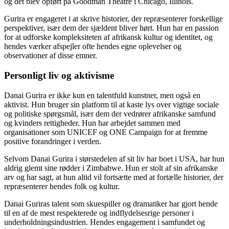
og det blev opført på Goodman Theatre i Chicago, Illinois.
Gurira er engageret i at skrive historier, der repræsenterer forskellige
perspektiver, især dem der sjældent bliver hørt. Hun har en passion
for at udforske kompleksiteten af afrikansk kultur og identitet, og
hendes værker afspejler ofte hendes egne oplevelser og
observationer af disse emner.
Personligt liv og aktivisme
Danai Gurira er ikke kun en talentfuld kunstner, men også en
aktivist. Hun bruger sin platform til at kaste lys over vigtige sociale
og politiske spørgsmål, især dem der vedrører afrikanske samfund
og kvinders rettigheder. Hun har arbejdet sammen med
organisationer som UNICEF og ONE Campaign for at fremme
positive forandringer i verden.
Selvom Danai Gurira i størstedelen af sit liv har boet i USA, har hun
aldrig glemt sine rødder i Zimbabwe. Hun er stolt af sin afrikanske
arv og har sagt, at hun altid vil fortsætte med at fortælle historier, der
repræsenterer hendes folk og kultur.
Danai Guriras talent som skuespiller og dramatiker har gjort hende
til en af ​​de mest respekterede og indflydelsesrige personer i
underholdningsindustrien. Hendes engagement i samfundet og