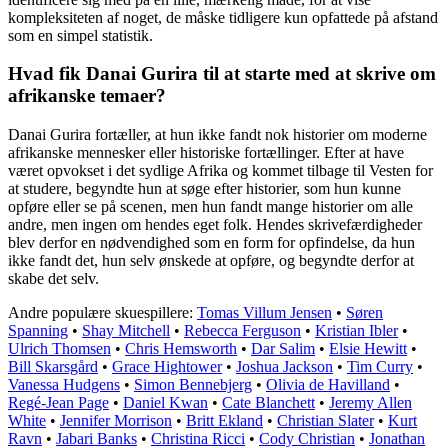
kompleksiteten af noget, de måske tidligere kun opfattede på afstand
som en simpel statistik.
Hvad fik Danai Gurira til at starte med at skrive om
afrikanske temaer?
Danai Gurira fortæller, at hun ikke fandt nok historier om moderne
afrikanske mennesker eller historiske fortællinger. Efter at have
været opvokset i det sydlige Afrika og kommet tilbage til Vesten for
at studere, begyndte hun at søge efter historier, som hun kunne
opføre eller se på scenen, men hun fandt mange historier om alle
andre, men ingen om hendes eget folk. Hendes skrivefærdigheder
blev derfor en nødvendighed som en form for opfindelse, da hun
ikke fandt det, hun selv ønskede at opføre, og begyndte derfor at
skabe det selv.
Andre populære skuespillere:
Tomas Villum Jensen
•
Søren
Spanning
•
Shay Mitchell
•
Rebecca Ferguson
•
Kristian Ibler
•
Ulrich Thomsen
•
Chris Hemsworth
•
Dar Salim
•
Elsie Hewitt
•
Bill Skarsgård
•
Grace Hightower
•
Joshua Jackson
•
Tim Curry
•
Vanessa Hudgens
•
Simon Bennebjerg
•
Olivia de Havilland
•
Regé-Jean Page
•
Daniel Kwan
•
Cate Blanchett
•
Jeremy Allen
White
•
Jennifer Morrison
•
Britt Ekland
•
Christian Slater
•
Kurt
Ravn
•
Jabari Banks
•
Christina Ricci
•
Cody Christian
•
Jonathan