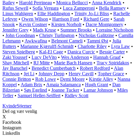
Bailey
•
Harold Perrineau
•
Monica Bellucci
•
Anna Kendrick
•
Rufus Sewell
•
Sofía Vergara
•
Luca Zamperoni
•
Bella Ramsey
•
Linus Wahlgren
•
Ellie Haddington
•
Trinity Jo-Li Bliss
•
Rachelle
Lefevre
•
Owen Wilson
•
Harrison Ford
•
Richard Gere
•
Sarah
Snook
•
Kevin Costner
•
Kirsten Norholt
•
Dacre Montgomery
•
Jennifer Grey
•
Mads Kruse
•
Summer Brooks
•
Lorraine Nicholson
•
John Goodman
•
Christy Turlington
•
Nicholas Galitzine
•
Camilla
Lehmann
•
Awkwafina
•
Belmont Cameli
•
Tammi Øst
•
Julia
Butters
•
Marianne Kjærulff-Schmidt
•
Charlotte Riley
•
Lyra Law
•
Steven Spielberg
•
Kal-El Cage
•
Danica Curcic
•
Bessie Carter
•
Zaki Youssef
•
Lucy DeVito
•
Wes Anderson
•
Hannah Graaf
•
Shay Mitchell
•
RJ Mitte
•
Marie Bach Hansen
•
Tracy Spiridakos
•
Jay Baruchel
•
Benedict Cumberbatch
•
Robert Redford
•
Alan
Ritchson
•
Jet Li
•
Johnny Depp
•
Henry Cavill
•
Topher Grace
•
Connie Britton
•
Rob Lowe
•
Demi Moore
•
Kirstie Alley
•
Nanna
Koppel
•
Adam Brix
•
Amaia Salamanca
•
Hugh Grant
•
Dan
Bilzerian
•
Søs Egelind
•
Joanne Tucker
•
Lamar Johnson
•
Miles
Teller
•
Samuel Heller-Seiffert
•
Ridley Scott
Kvinde
Stjerner
Del og vær venlig
X
Facebook
Instagram
LinkedIn