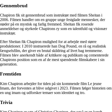
Gennembrud
Chapiron fik sit gennembrud som instruktør med filmen Sheitan i
2006. Filmen handler om en gruppe unge festglade mennesker, der
støder på en mystisk og farlig fremmed. Sheitan fik rosende
anmeldelser og styrkede Chapirons ry som en talentfuld og visionær
instruktør.
Efter Sheitan fik Chapiron mulighed for at arbejde med større
produktioner. I 2010 instruerede han Dog Pound, en rå og realistisk
fængselsfilm, der giver en brutal skildring af livet bag tremmerne.
Filmen blev anerkendt både af kritikere og publikum og cementerede
Chapirons position som en af de mest spændende filmskabere i sin
generation.
Fremtiden
Kim Chapiron arbejder for tiden på sin kommende film Le jeune
Imam, der forventes at blive udgivet i 2023. Filmen følger historien om
en ung imam og udforsker temaer som identitet og tro.
Trivia
Kim Chapiron er søn af Christian Chapiron, der også er en kendt