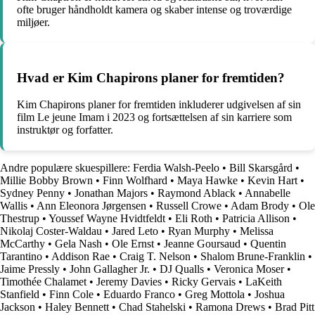
ofte bruger håndholdt kamera og skaber intense og troværdige
miljøer.
Hvad er Kim Chapirons planer for fremtiden?
Kim Chapirons planer for fremtiden inkluderer udgivelsen af sin
film Le jeune Imam i 2023 og fortsættelsen af sin karriere som
instruktør og forfatter.
Andre populære skuespillere:
Ferdia Walsh-Peelo
•
Bill Skarsgård
•
Millie Bobby Brown
•
Finn Wolfhard
•
Maya Hawke
•
Kevin Hart
•
Sydney Penny
•
Jonathan Majors
•
Raymond Ablack
•
Annabelle
Wallis
•
Ann Eleonora Jørgensen
•
Russell Crowe
•
Adam Brody
•
Ole
Thestrup
•
Youssef Wayne Hvidtfeldt
•
Eli Roth
•
Patricia Allison
•
Nikolaj Coster-Waldau
•
Jared Leto
•
Ryan Murphy
•
Melissa
McCarthy
•
Gela Nash
•
Ole Ernst
•
Jeanne Goursaud
•
Quentin
Tarantino
•
Addison Rae
•
Craig T. Nelson
•
Shalom Brune-Franklin
•
Jaime Pressly
•
John Gallagher Jr.
•
DJ Qualls
•
Veronica Moser
•
Timothée Chalamet
•
Jeremy Davies
•
Ricky Gervais
•
LaKeith
Stanfield
•
Finn Cole
•
Eduardo Franco
•
Greg Mottola
•
Joshua
Jackson
•
Haley Bennett
•
Chad Stahelski
•
Ramona Drews
•
Brad Pitt