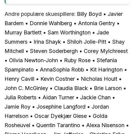
Andre populære skuespillere:
Billy Boyd
•
Javier
Bardem
•
Donnie Wahlberg
•
Antonia Gentry
•
Murray Bartlett
•
Sam Worthington
•
Jade
Summers
•
Irina Shayk
•
Shiloh Jolie-Pitt
•
Shay
Mitchell
•
Steven Soderbergh
•
Corey Mylchreest
•
Olivia Newton-John
•
Ruby Rose
•
Stefania
Spampinato
•
AnnaSophia Robb
•
Kit Harington
•
Henry Cavill
•
Kevin Costner
•
Nicholas Hoult
•
John C. McGinley
•
Claudia Black
•
Brie Larson
•
Julia Roberts
•
Aidan Turner
•
Jackie Chan
•
Jamie Roy
•
Josephine Langford
•
Jordan
Harrelson
•
Oscar Dyekjær Giese
•
Golda
Rosheuvel
•
Quentin Tarantino
•
Alexa Nisenson
•