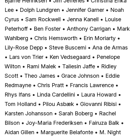
Bjarne Henriksen
•
Jim Jefferies
•
Christina Erika
Lee
•
Dolph Lundgren
•
Jennifer Garner
•
Noah
Cyrus
•
Sam Rockwell
•
Jenna Kanell
•
Louise
Peterhoff
•
Ben Foster
•
Anthony Carrigan
•
Mark
Wahlberg
•
Chris Hemsworth
•
Erin Moriarty
•
Lily-Rose Depp
•
Steve Buscemi
•
Ana de Armas
•
Lars von Trier
•
Ken Vedsegaard
•
Penelope
Wilton
•
Rami Malek
•
Taliesin Jaffe
•
Ridley
Scott
•
Theo James
•
Grace Johnson
•
Eddie
Redmayne
•
Chris Pratt
•
Francis Lawrence
•
Rhys Ifans
•
Linda Cardellini
•
Laura Howard
•
Tom Holland
•
Pilou Asbæk
•
Giovanni Ribisi
•
Karsten Johansson
•
Sarah Boberg
•
Rachel
Bilson
•
Joy-Maria Frederiksen
•
Fairuza Balk
•
Aidan Gillen
•
Marguerite Belafonte
•
M. Night