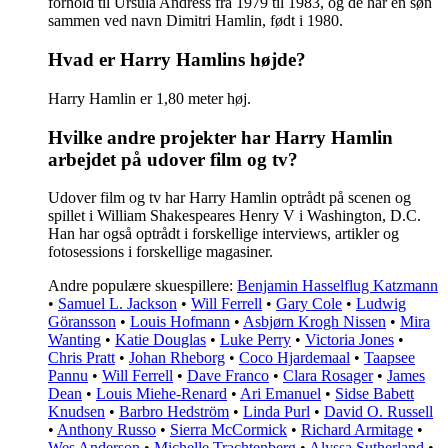
forhold til Ursula Andress fra 1979 til 1983, og de har en søn
sammen ved navn Dimitri Hamlin, født i 1980.
Hvad er Harry Hamlins højde?
Harry Hamlin er 1,80 meter høj.
Hvilke andre projekter har Harry Hamlin
arbejdet på udover film og tv?
Udover film og tv har Harry Hamlin optrådt på scenen og
spillet i William Shakespeares Henry V i Washington, D.C.
Han har også optrådt i forskellige interviews, artikler og
fotosessions i forskellige magasiner.
Andre populære skuespillere:
Benjamin Hasselflug Katzmann
•
Samuel L. Jackson
•
Will Ferrell
•
Gary Cole
•
Ludwig
Göransson
•
Louis Hofmann
•
Asbjørn Krogh Nissen
•
Mira
Wanting
•
Katie Douglas
•
Luke Perry
•
Victoria Jones
•
Chris Pratt
•
Johan Rheborg
•
Coco Hjardemaal
•
Taapsee
Pannu
•
Will Ferrell
•
Dave Franco
•
Clara Rosager
•
James
Dean
•
Louis Miehe-Renard
•
Ari Emanuel
•
Sidse Babett
Knudsen
•
Barbro Hedström
•
Linda Purl
•
David O. Russell
•
Anthony Russo
•
Sierra McCormick
•
Richard Armitage
•
Wes Anderson
•
Michelle Trachtenberg
•
Alyssa Sutherland
•