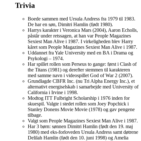
Trivia
Boede sammen med Ursula Andress fra 1979 til 1983.
De har en søn, Dimitri Hamlin (født 1980).
Harrys karakter i Veronica Mars (2004), Aaron Echolls,
påstår under retssagen, at han var People Magazines
Sexiest Man Alive i 1987. I virkeligheden blev Harry
kåret som People Magazines Sexiest Man Alive i 1987.
Uddannet fra Yale University med en BA i Drama og
Psykologi – 1974.
Har spillet rollen som Perseus to gange: først i Clash of
the Titans (1981) og derefter stemmen til karakteren
med samme navn i videospillet God of War 2 (2007).
Grundlagde CBFR Inc. (nu Tri Alpha Energy Inc.), et
alternativt energiselskab i samarbejde med University of
California i Irvine i 1998.
Modtog ITT Fulbright Scholarship i 1976 inden for
skuespil. Valgte i stedet rollen som Joey Popchick i
Stanley Donens Movie Movie (1978) og gav pengene
tilbage.
Valgt som People Magazines Sexiest Man Alive i 1987.
Har 3 børn: sønnen Dimitri Hamlin (født den 19. maj
1980) med eks-forloveden Ursula Andress samt døtrene
Delilah Hamlin (født den 10. juni 1998) og Amelia