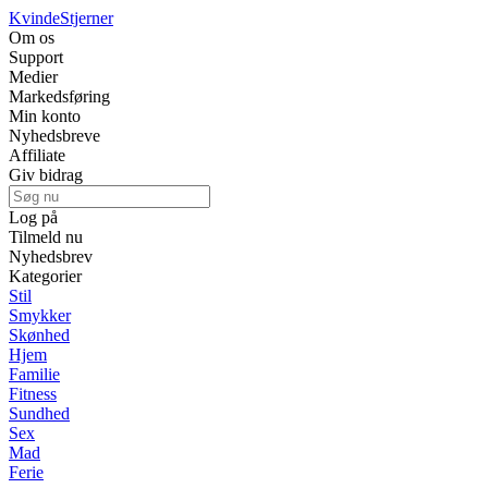
Kvinde
Stjerner
Om os
Support
Medier
Markedsføring
Min konto
Nyhedsbreve
Affiliate
Giv bidrag
Log på
Tilmeld nu
Nyhedsbrev
Kategorier
Stil
Smykker
Skønhed
Hjem
Familie
Fitness
Sundhed
Sex
Mad
Ferie