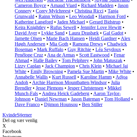
Cameron Boyce
•
Arnaud Viard
•
Richard Madden
•
Jason
Connery
•
Corey Mylchreest
•
Christina Ricci
•
Tanja
Grunwald
•
Rainn Wilson
•
Leo Woodall
•
Harrison Ford
•
Katherine Langford
•
Jaden Michael
•
Gerard Bidstrup
•
Keira Knightley
•
Rufus Sewell
•
Jennifer Love Hewitt
•
David Ayer
•
Lykke Sand
•
Laura Drasbæk
•
Gal Gadot
•
Jarnette Olsen
•
Marie Bach Hansen
•
Heidi Gardner
•
Alex
Høgh Andersen
•
Mia Goth
•
Ramona Drews
•
Chadwick
Boseman
•
Mark Ruffalo
•
Guy Ritchie
•
Léa Seydoux
•
Penélope Cruz
•
Ana de Armas
•
Scott Eastwood
•
Fenar
Ahmad
•
Halle Bailey
•
Tom Pelphrey
•
John Matuszak
•
Lizzy Caplan
•
Jack Champion
•
Chris Klein
•
Michael Jai
White
•
Emily Browning
•
Pamela Sue Martin
•
Mike White
•
Annabelle Wallis
•
Kurt Russell
•
Karoline Hamm
•
Adjoa
Andoh
•
Archie Harrison Mountbatten-Windsor
•
Julia
Brendler
•
Jesse Plemons
•
Jesper Christensen
•
Mikkel
Munch-Fals
•
Andrea Heick Gadeberg
•
Aaron Taylor-
Johnson
•
Daniel Newman
•
Jason Bateman
•
Tom Holland
•
Dave Franco
•
Djimon Hounsou
•
Ben Stiller
Kvinde
Stjerner
Del og vær venlig
X
Facebook
Instagram