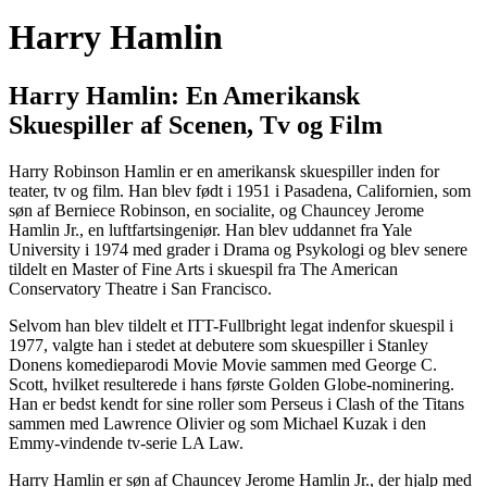
Harry Hamlin
Harry Hamlin: En Amerikansk
Skuespiller af Scenen, Tv og Film
Harry Robinson Hamlin er en amerikansk skuespiller inden for
teater, tv og film. Han blev født i 1951 i Pasadena, Californien, som
søn af Berniece Robinson, en socialite, og Chauncey Jerome
Hamlin Jr., en luftfartsingeniør. Han blev uddannet fra Yale
University i 1974 med grader i Drama og Psykologi og blev senere
tildelt en Master of Fine Arts i skuespil fra The American
Conservatory Theatre i San Francisco.
Selvom han blev tildelt et ITT-Fullbright legat indenfor skuespil i
1977, valgte han i stedet at debutere som skuespiller i Stanley
Donens komedieparodi Movie Movie sammen med George C.
Scott, hvilket resulterede i hans første Golden Globe-nominering.
Han er bedst kendt for sine roller som Perseus i Clash of the Titans
sammen med Lawrence Olivier og som Michael Kuzak i den
Emmy-vindende tv-serie LA Law.
Harry Hamlin er søn af Chauncey Jerome Hamlin Jr., der hjalp med