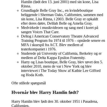
Hamlin (født den 13. juni 2001) med sin kone, Lisa
Rinna.
Grundlagde Belle Gray Inc., en kvindeboutique
beliggende i Sherman Oaks, Californien, sammen med
sin kone, Lisa Rinna, i 2003. Belle Gray er opkaldt
efter deres døtre, Delilah Belle og Amelia Gray.
Medvirkede i musikvideoen og sang med i koret på
sangen Voices That Care.
Deltog i American Conservatory Theatre Advanced
Training Program fra 1974 til 1976 – opnåede senere en
MFA i skuespil fra ACT. Blev medlem af
teaterkompaniet i 1976.
Studerede på University of California, Berkeley og er
medlem af Delta Kappa Epsilon Fraternity.
Harry og Lisas boutique, Belle Gray, blev røvet den 5.
oktober 2010, mens de var i New York og blev
interviewet i The Today Show af Kathie Lee Gifford
og Hoda Kotb.
Ofte stillede spørgsmål
Hvornår blev Harry Hamlin født?
Harry Hamlin blev født den 30. oktober 1951 i Pasadena,
Californien.