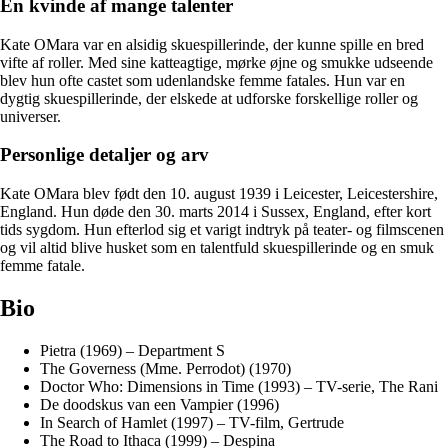
En kvinde af mange talenter
Kate OMara var en alsidig skuespillerinde, der kunne spille en bred
vifte af roller. Med sine katteagtige, mørke øjne og smukke udseende
blev hun ofte castet som udenlandske femme fatales. Hun var en
dygtig skuespillerinde, der elskede at udforske forskellige roller og
universer.
Personlige detaljer og arv
Kate OMara blev født den 10. august 1939 i Leicester, Leicestershire,
England. Hun døde den 30. marts 2014 i Sussex, England, efter kort
tids sygdom. Hun efterlod sig et varigt indtryk på teater- og filmscenen
og vil altid blive husket som en talentfuld skuespillerinde og en smuk
femme fatale.
Bio
Pietra (1969) – Department S
The Governess (Mme. Perrodot) (1970)
Doctor Who: Dimensions in Time (1993) – TV-serie, The Rani
De doodskus van een Vampier (1996)
In Search of Hamlet (1997) – TV-film, Gertrude
The Road to Ithaca (1999) – Despina