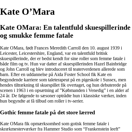
Kate O’Mara
Kate OMara: En talentfuld skuespillerinde
og smukke femme fatale
Kate OMara, født Frances Meredith Carroll den 10. august 1939 i
Leicester, Leicestershire, England, var en talentfuld britisk
skuespillerinde, der er bedst kendt for sine roller som femme fatale i
både film og tv. Hun var datter af skuespillerinden Hazel Bainbridge
og John Carroll og blev introduceret til teaterverdenen allerede som
barn. Efter en uddannelse på Aida Foster School fik Kate en
begyndende karriere som taleterapeut på en pigeskole i Sussex, men
hendes tiltrækning til skuespillet fik overtaget, og hun debuterede på
scenen i 1963 i en opsætning af ”Købmanden i Venedig” i en alder af
24 år. De følgende to sæsoner optrådte hun i klassiske værker, inden
hun begyndte at få tilbud om roller i tv-serier.
Gothic femme fatale på det store lærred
Kate OMara fik opmærksomhed som gotisk femme fatale i
skrækmesterværker fra Hammer Studio som “Frankenstein leeft”