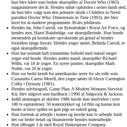
hun blev kåret som bedste skuespiller af Doctor Who (1963)
magasinlæsere det år. Hendes sidste optræden i serien fandt sted,
da hun blev valgt som den primære skurk i Children in Need-
parodien Doctor Who: Dimensions in Time (1993), der blev
lavet for at markere programmets 30-års jubilæum.
Hendes far, John Carroll, var flyinstruktør i Royal Air Force, og
hendes mor, Hazel Bainbridge, var skuespillerinde. Hun boede
mestendels på kostskoler opvoksende på grund af hendes
forældres lange fravær. Hendes yngre søster, Belinda Carroll, er
også skuespillerinde.
Hun har normalt haft romantiske forhold med mænd meget
yngre end hende. Hendes anden mand, skuespiller Richard
Willis, var 18 år yngre. En nyere partner, skuespiller Mark
Noble, var 20 år yngre.
Hun var bedst kendt for amerikanske seere for sin rolle som
Cassandra Caress Morell, den yngre søster til Alexis Carrington
Colby i Dynasty (1981).
Hendes selvbiografi, Game Plan; A Modern Womans Survival
Kit, blev udgivet som hardback i 1990 af Sidgwick & Jackson.
Indtil slutningen af oktober 1986 havde hun medvirket i over
180 tv-optrædener, 50 teaterstykker og 14 film og kunne kun
huske at have spillet en god pige en enkelt gang.
Hun foretrak at arbejde i teatret og lavede kun tv-arbejde fordi
det var bedre betalt og finansierede hendes teaterarbejde.
Hun tilbragte 3 år med Royal Shakespeare Company.