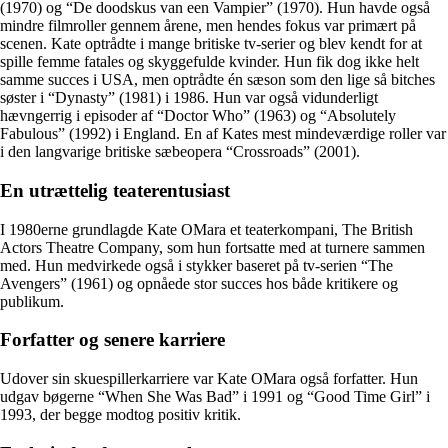
(1970) og “De doodskus van een Vampier” (1970). Hun havde også
mindre filmroller gennem årene, men hendes fokus var primært på
scenen. Kate optrådte i mange britiske tv-serier og blev kendt for at
spille femme fatales og skyggefulde kvinder. Hun fik dog ikke helt
samme succes i USA, men optrådte én sæson som den lige så bitches
søster i “Dynasty” (1981) i 1986. Hun var også vidunderligt
hævngerrig i episoder af “Doctor Who” (1963) og “Absolutely
Fabulous” (1992) i England. En af Kates mest mindeværdige roller var
i den langvarige britiske sæbeopera “Crossroads” (2001).
En utrættelig teaterentusiast
I 1980erne grundlagde Kate OMara et teaterkompani, The British
Actors Theatre Company, som hun fortsatte med at turnere sammen
med. Hun medvirkede også i stykker baseret på tv-serien “The
Avengers” (1961) og opnåede stor succes hos både kritikere og
publikum.
Forfatter og senere karriere
Udover sin skuespillerkarriere var Kate OMara også forfatter. Hun
udgav bøgerne “When She Was Bad” i 1991 og “Good Time Girl” i
1993, der begge modtog positiv kritik.