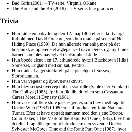
Bad Girls (2001) – TV-serie, Virginia OKane
The Birds and the BS (2018) – TV-serie, line producer
Trivia
Hun fødte en babydreng den 12. maj 1965 efter et kortvarigt
forhold med David Orchard, som hun mødte på settet af No
Hiding Place (1959). Da hun allerede var enlig mor på det
tidspunkt, adopterede et ægtepar ved navn Derek og Joy Linde
barnet, som blev navngivet Christopher Linde.
Hun boede alene i en 17. århundrede hytte i Blackdown Hills i
Somerset, England med sin kat, Perdita.
Hun døde af æggestokkræft på et plejehjem i Sussex,
Storbritannien.
Hun var vegetar og dyreværnsaktivist.
Hun blev seriøst overvejet til en stor rolle (Sable eller Frankie) i
The Colbys (1985), før hun fik tilbudt rollen som Cassandra
Caress Morell i Dynasty (1981).
Hun var en af flere store gæstestjerner, som blev medbragt til
Doctor Who (1963) i 1980erne af produceren John Nathan-
Turner. Efter at have optrådt sammen med den sjette Doctor,
Colin Baker, i The Mark of the Rani: Part One (1985), blev hun
derefter bragt tilbage for at introducere den syvende Doctor,
Sylvester McCoy, i Time and the Rani: Part One (1987), hvor