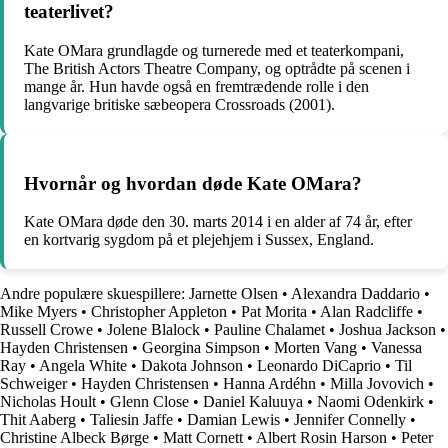
teaterlivet?
Kate OMara grundlagde og turnerede med et teaterkompani,
The British Actors Theatre Company, og optrådte på scenen i
mange år. Hun havde også en fremtrædende rolle i den
langvarige britiske sæbeopera Crossroads (2001).
Hvornår og hvordan døde Kate OMara?
Kate OMara døde den 30. marts 2014 i en alder af 74 år, efter
en kortvarig sygdom på et plejehjem i Sussex, England.
Andre populære skuespillere:
Jarnette Olsen
•
Alexandra Daddario
•
Mike Myers
•
Christopher Appleton
•
Pat Morita
•
Alan Radcliffe
•
Russell Crowe
•
Jolene Blalock
•
Pauline Chalamet
•
Joshua Jackson
•
Hayden Christensen
•
Georgina Simpson
•
Morten Vang
•
Vanessa
Ray
•
Angela White
•
Dakota Johnson
•
Leonardo DiCaprio
•
Til
Schweiger
•
Hayden Christensen
•
Hanna Ardéhn
•
Milla Jovovich
•
Nicholas Hoult
•
Glenn Close
•
Daniel Kaluuya
•
Naomi Odenkirk
•
Thit Aaberg
•
Taliesin Jaffe
•
Damian Lewis
•
Jennifer Connelly
•
Christine Albeck Børge
•
Matt Cornett
•
Albert Rosin Harson
•
Peter