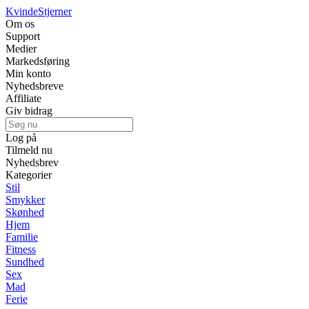
Kvinde
Stjerner
Om os
Support
Medier
Markedsføring
Min konto
Nyhedsbreve
Affiliate
Giv bidrag
Log på
Tilmeld nu
Nyhedsbrev
Kategorier
Stil
Smykker
Skønhed
Hjem
Familie
Fitness
Sundhed
Sex
Mad
Ferie