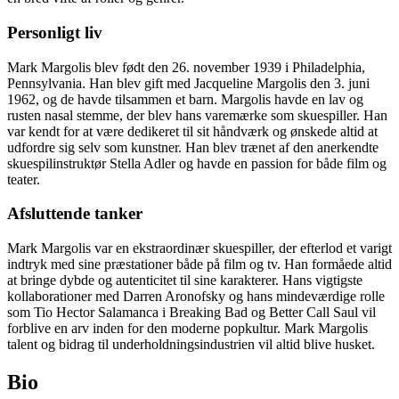
Personligt liv
Mark Margolis blev født den 26. november 1939 i Philadelphia,
Pennsylvania. Han blev gift med Jacqueline Margolis den 3. juni
1962, og de havde tilsammen et barn. Margolis havde en lav og
rusten nasal stemme, der blev hans varemærke som skuespiller. Han
var kendt for at være dedikeret til sit håndværk og ønskede altid at
udfordre sig selv som kunstner. Han blev trænet af den anerkendte
skuespilinstruktør Stella Adler og havde en passion for både film og
teater.
Afsluttende tanker
Mark Margolis var en ekstraordinær skuespiller, der efterlod et varigt
indtryk med sine præstationer både på film og tv. Han formåede altid
at bringe dybde og autenticitet til sine karakterer. Hans vigtigste
kollaborationer med Darren Aronofsky og hans mindeværdige rolle
som Tio Hector Salamanca i Breaking Bad og Better Call Saul vil
forblive en arv inden for den moderne popkultur. Mark Margolis
talent og bidrag til underholdningsindustrien vil altid blive husket.
Bio