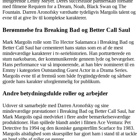
intrigerende Lenny Meyer. Deres succesfulde partnerskab fortsatte
med filmene Requiem for a Dream, Noah, Black Swan og The
Fountain. Darren Aronofsky værdsatte tydeligvis Margolis talent og
evne til at give liv til komplekse karakterer.
Berømmelse fra Breaking Bad og Better Call Saul
Mark Margolis rolle som Tio Hector Salamanca i Breaking Bad og
Better Call Saul har cementeret hans status som en af ​​de mest
mindeværdige karakterer i tv-seriehistorien. Han portrætterede en
stum narkobaron, der kommunikerede gennem lyde og bevægelser.
Hans performance var så imponerende, at han blev nomineret til en
Emmy i kategorien Outstanding Guest Actor in a Drama Series.
Margolis evne til at fremstå som både frygtindgydende og sårbare
gjorde hans karakter uforglemmelig for publikum.
Andre betydningsfulde roller og arbejder
Udover sit samarbejde med Darren Aronofsky og sine
mindeværdige præstationer i Breaking Bad og Better Call Saul, har
Mark Margolis også medvirket i flere andre bemærkelsesværdige
produktioner. Han spillede blandt andet i filmen Ace Ventura: Pet
Detective fra 1994 og den ikoniske gangsterfilm Scarface fra 1983.
Margolis alsidighed som skuespiller har gjort ham i stand til at tackle
en bred vifte af roller og genrer.