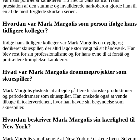
var hans portræt af karakteren Tio Hector Salamanca. Hans
præstation af den stumme og invaliderede narkobaron gjorde ham til
en af de mest frygtede skurke i serien.
Hvordan var Mark Margolis som person ifølge hans
tidligere kolleger?
Ifølge hans tidligere kolleger var Mark Margolis en dygtig og
dedikeret skuespiller, der altid lagde stor vægt på sit håndværk. Han
blev rost for sin professionalisme og for hans evne til at forstå og
portrættere komplekse karakterer.
Hvad var Mark Margolis drømmeprojekter som
skuespiller?
Mark Margolis ønskede at arbejde på flere historiske produktioner
og periodedramaer som skuespiller. Han ønskede også at vende
tilbage til teaterverdenen, hvor han havde sin begyndelse som
skuespiller.
Hvordan beskriver Mark Margolis sin kærlighed til
New York?
Mark Margolis var afhængig af New York og elskede byen. Selvom