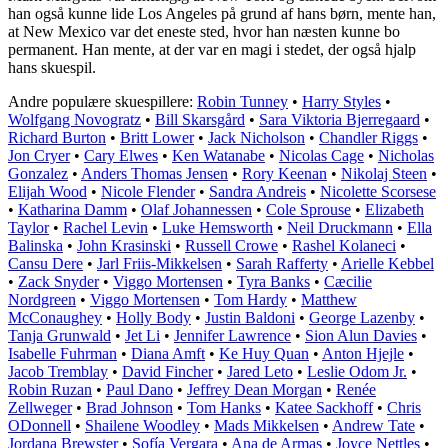
han også kunne lide Los Angeles på grund af hans børn, mente han,
at New Mexico var det eneste sted, hvor han næsten kunne bo
permanent. Han mente, at der var en magi i stedet, der også hjalp
hans skuespil.
Andre populære skuespillere:
Robin Tunney
•
Harry Styles
•
Wolfgang Novogratz
•
Bill Skarsgård
•
Sara Viktoria Bjerregaard
•
Richard Burton
•
Britt Lower
•
Jack Nicholson
•
Chandler Riggs
•
Jon Cryer
•
Cary Elwes
•
Ken Watanabe
•
Nicolas Cage
•
Nicholas
Gonzalez
•
Anders Thomas Jensen
•
Rory Keenan
•
Nikolaj Steen
•
Elijah Wood
•
Nicole Flender
•
Sandra Andreis
•
Nicolette Scorsese
•
Katharina Damm
•
Olaf Johannessen
•
Cole Sprouse
•
Elizabeth
Taylor
•
Rachel Levin
•
Luke Hemsworth
•
Neil Druckmann
•
Ella
Balinska
•
John Krasinski
•
Russell Crowe
•
Rashel Kolaneci
•
Cansu Dere
•
Jarl Friis-Mikkelsen
•
Sarah Rafferty
•
Arielle Kebbel
•
Zack Snyder
•
Viggo Mortensen
•
Tyra Banks
•
Cæcilie
Nordgreen
•
Viggo Mortensen
•
Tom Hardy
•
Matthew
McConaughey
•
Holly Body
•
Justin Baldoni
•
George Lazenby
•
Tanja Grunwald
•
Jet Li
•
Jennifer Lawrence
•
Sion Alun Davies
•
Isabelle Fuhrman
•
Diana Amft
•
Ke Huy Quan
•
Anton Hjejle
•
Jacob Tremblay
•
David Fincher
•
Jared Leto
•
Leslie Odom Jr.
•
Robin Ruzan
•
Paul Dano
•
Jeffrey Dean Morgan
•
Renée
Zellweger
•
Brad Johnson
•
Tom Hanks
•
Katee Sackhoff
•
Chris
ODonnell
•
Shailene Woodley
•
Mads Mikkelsen
•
Andrew Tate
•
Jordana Brewster
•
Sofía Vergara
•
Ana de Armas
•
Joyce Nettles
•