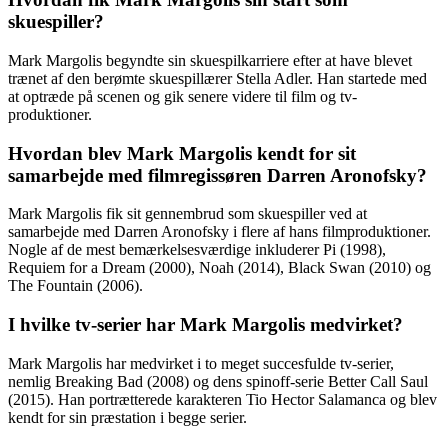
skuespiller?
Mark Margolis begyndte sin skuespilkarriere efter at have blevet
trænet af den berømte skuespillærer Stella Adler. Han startede med
at optræde på scenen og gik senere videre til film og tv-
produktioner.
Hvordan blev Mark Margolis kendt for sit
samarbejde med filmregissøren Darren Aronofsky?
Mark Margolis fik sit gennembrud som skuespiller ved at
samarbejde med Darren Aronofsky i flere af hans filmproduktioner.
Nogle af de mest bemærkelsesværdige inkluderer Pi (1998),
Requiem for a Dream (2000), Noah (2014), Black Swan (2010) og
The Fountain (2006).
I hvilke tv-serier har Mark Margolis medvirket?
Mark Margolis har medvirket i to meget succesfulde tv-serier,
nemlig Breaking Bad (2008) og dens spinoff-serie Better Call Saul
(2015). Han portrætterede karakteren Tio Hector Salamanca og blev
kendt for sin præstation i begge serier.