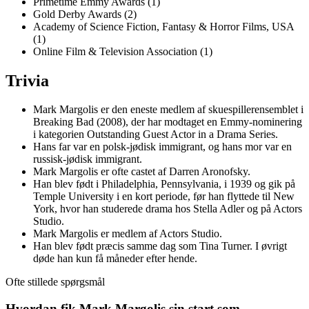
Primetime Emmy Awards (1)
Gold Derby Awards (2)
Academy of Science Fiction, Fantasy & Horror Films, USA
(1)
Online Film & Television Association (1)
Trivia
Mark Margolis er den eneste medlem af skuespillerensemblet i
Breaking Bad (2008), der har modtaget en Emmy-nominering
i kategorien Outstanding Guest Actor in a Drama Series.
Hans far var en polsk-jødisk immigrant, og hans mor var en
russisk-jødisk immigrant.
Mark Margolis er ofte castet af Darren Aronofsky.
Han blev født i Philadelphia, Pennsylvania, i 1939 og gik på
Temple University i en kort periode, før han flyttede til New
York, hvor han studerede drama hos Stella Adler og på Actors
Studio.
Mark Margolis er medlem af Actors Studio.
Han blev født præcis samme dag som Tina Turner. I øvrigt
døde han kun få måneder efter hende.
Ofte stillede spørgsmål
Hvordan fik Mark Margolis sin start som