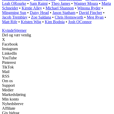
Leah ORourke
•
Sam Raimi
•
Theo James
•
Wagner Moura
•
Maria
Schneider
•
Kirstie Alley
•
Michael Shannon
•
Winona Ryder
•
Mingming Sun
•
Daisy Head
•
Jason Statham
•
David Fincher
•
Jacob Tremblay
•
Zoe Saldana
•
Chris Hemsworth
•
Meg Ryan
•
Matt Rife
•
Kristen Wiig
•
Kim Bodnia
•
Josh OConnor
Kvinde
Stjerner
Del og vær venlig
X
Facebook
Instagram
LinkedIn
YouTube
Pinterest
TikTok
Mail
RSS
Om os
Support
Medier
Markedsføring
Min konto
Nyhedsbreve
Affiliate
Giv bidrag