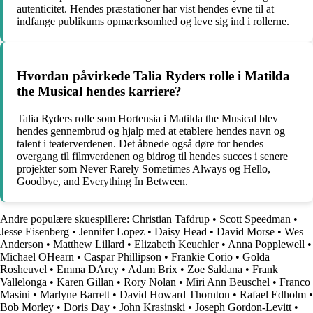
autenticitet. Hendes præstationer har vist hendes evne til at
indfange publikums opmærksomhed og leve sig ind i rollerne.
Hvordan påvirkede Talia Ryders rolle i Matilda
the Musical hendes karriere?
Talia Ryders rolle som Hortensia i Matilda the Musical blev
hendes gennembrud og hjalp med at etablere hendes navn og
talent i teaterverdenen. Det åbnede også døre for hendes
overgang til filmverdenen og bidrog til hendes succes i senere
projekter som Never Rarely Sometimes Always og Hello,
Goodbye, and Everything In Between.
Andre populære skuespillere:
Christian Tafdrup
•
Scott Speedman
•
Jesse Eisenberg
•
Jennifer Lopez
•
Daisy Head
•
David Morse
•
Wes
Anderson
•
Matthew Lillard
•
Elizabeth Keuchler
•
Anna Popplewell
•
Michael OHearn
•
Caspar Phillipson
•
Frankie Corio
•
Golda
Rosheuvel
•
Emma DArcy
•
Adam Brix
•
Zoe Saldana
•
Frank
Vallelonga
•
Karen Gillan
•
Rory Nolan
•
Miri Ann Beuschel
•
Franco
Masini
•
Marlyne Barrett
•
David Howard Thornton
•
Rafael Edholm
•
Bob Morley
•
Doris Day
•
John Krasinski
•
Joseph Gordon-Levitt
•