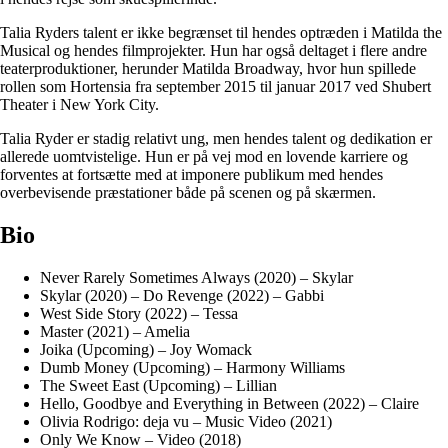
Talia Ryders talent er ikke begrænset til hendes optræden i Matilda the
Musical og hendes filmprojekter. Hun har også deltaget i flere andre
teaterproduktioner, herunder Matilda Broadway, hvor hun spillede
rollen som Hortensia fra september 2015 til januar 2017 ved Shubert
Theater i New York City.
Talia Ryder er stadig relativt ung, men hendes talent og dedikation er
allerede uomtvistelige. Hun er på vej mod en lovende karriere og
forventes at fortsætte med at imponere publikum med hendes
overbevisende præstationer både på scenen og på skærmen.
Bio
Never Rarely Sometimes Always (2020) – Skylar
Skylar (2020) – Do Revenge (2022) – Gabbi
West Side Story (2022) – Tessa
Master (2021) – Amelia
Joika (Upcoming) – Joy Womack
Dumb Money (Upcoming) – Harmony Williams
The Sweet East (Upcoming) – Lillian
Hello, Goodbye and Everything in Between (2022) – Claire
Olivia Rodrigo: deja vu – Music Video (2021)
Only We Know – Video (2018)