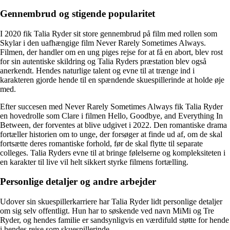
Gennembrud og stigende popularitet
I 2020 fik Talia Ryder sit store gennembrud på film med rollen som
Skylar i den uafhængige film Never Rarely Sometimes Always.
Filmen, der handler om en ung piges rejse for at få en abort, blev rost
for sin autentiske skildring og Talia Ryders præstation blev også
anerkendt. Hendes naturlige talent og evne til at trænge ind i
karakteren gjorde hende til en spændende skuespillerinde at holde øje
med.
Efter succesen med Never Rarely Sometimes Always fik Talia Ryder
en hovedrolle som Clare i filmen Hello, Goodbye, and Everything In
Between, der forventes at blive udgivet i 2022. Den romantiske drama
fortæller historien om to unge, der forsøger at finde ud af, om de skal
fortsætte deres romantiske forhold, før de skal flytte til separate
colleges. Talia Ryders evne til at bringe følelserne og kompleksiteten i
en karakter til live vil helt sikkert styrke filmens fortælling.
Personlige detaljer og andre arbejder
Udover sin skuespillerkarriere har Talia Ryder lidt personlige detaljer
om sig selv offentligt. Hun har to søskende ved navn MiMi og Tre
Ryder, og hendes familie er sandsynligvis en værdifuld støtte for hende
i hendes rejse som skuespillerinde.