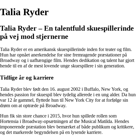
Talia Ryder
Talia Ryder – En talentfuld skuespillerinde
på vej mod stjernerne
Talia Ryder er en amerikansk skuespillerinde inden for teater og film.
Hun har opnået anerkendelse for sine fremragende præstationer på
Broadway og i uafhængige film. Hendes dedikation og talent har gjort
hende til en af de mest lovende unge skuespillere i sin generation.
Tidlige år og karriere
Talia Ryder blev født den 16. august 2002 i Buffalo, New York, og
hendes passion for skuespil blev tydelig allerede i en ung alder. Da hun
var 12 år gammel, flyttede hun til New York City for at forfølge sin
drøm om at optræde på Broadway.
Hun fik sin store chance i 2015, hvor hun spillede rollen som
Hortensia i Broadway-opsætningen af ​​the Musical Matilda. Hendes
imponerende præstation blev bemærket af både publikum og kritikere,
og det markerede begyndelsen på en lysende karriere.