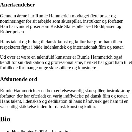
Anerkendelser
Gennem årene har Rumle Hammerich modtaget flere priser og
nomineringer for sit arbejde som skuespiller, instruktør og forfatter.
Han har vundet priser som Bedste Skuespiller ved Bodilprisen og
Robertprisen.
Hans talent og bidrag til dansk kunst og kultur har gjort ham til en
respekteret figur i både indenlandsk og internationalt film og teater.
Ud over at være en talentfuld kunstner er Rumle Hammerich også
kendt for sin dedikation og professionalisme, hvilket har gjort ham til et
forbillede for mange unge skuespillere og kunstnere.
Afsluttende ord
Rumle Hammerich er en bemærkelsesværdig skuespiller, instruktør og
forfatter, der har efterladt en varig indflydelse på dansk film og teater.
Hans talent, lidenskab og dedikation til hans håndværk gør ham til en
væsentlig skikkelse inden for dansk kunst og kultur.
Bio
Headhunter (2009) – Instruktør