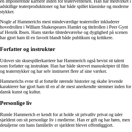
en imponerende karriere inden for teaterverdenen. Han har medvirket i
adskillige teaterproduktioner og har både spillet klassiske og moderne
stykker.
Nogle af Hammerichs mest mindeværdige teaterroller inkluderer
hovedrollen i William Shakespeares Hamlet og titelrollen i Peer Gynt
af Henrik Ibsen. Hans stærke tilstedeværelse og dygtighed på scenen
har gjort ham til en favorit blandt både publikum og kritikere.
Forfatter og instruktør
Udover sin skuespillerkarriere har Hammerich også bevist sit talent
som forfatter og instruktør. Han har både skrevet manuskripter til film
og teaterstykker og har selv instrueret flere af sine værker.
Hammerichs evne til at fortælle rørende historier og skabe levende
karakterer har gjort ham til en af de mest anerkendte stemmer inden for
dansk kunst og kultur.
Personlige liv
Rumle Hammerich er kendt for at holde sit privatliv privat og taler
sjældent om sit personlige liv i medierne. Han er gift og har børn, men
detaljerne om hans familieliv er sjældent blevet offentliggjort.