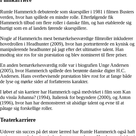
Rumle Hammerich debuterede som skuespiller i 1981 i filmen Busters
verden, hvor han spillede en mindre rolle. Efterfølgende fik
Hammerich tilbud om flere roller i danske film, og han etablerede sig
hurtigt som en af landets førende skuespillere.
Nogle af Hammerichs mest bemærkelsesværdige filmroller inkluderer
hovedrollen i Headhunter (2009), hvor han portrætterede en kynisk og
manipulerende headhunter på jagt efter det ultimative talent. Han
modtog stor ros for sin præstation og blev nomineret til flere priser.
En anden bemærkelsesværdig rolle var i biografien Unge Andersen
(2005), hvor Hammerich spillede den berømte danske digter H.C.
Andersen. Hans overbevisende præstation blev rost for at fange både
de lyse og mørke sider af forfatterens karakter.
I løbet af sin karriere har Hammerich også medvirket i film som Kan
du vissla Johanna? (1994), Italiensk for begyndere (2000), og Anton
(1996), hvor han har demonstreret sit alsidige talent og evne til at
påtage sig forskellige roller.
Teaterkarriere
Udover sin succes på det store lærred har Rumle Hammerich også haft