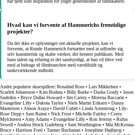
har tjent som inspiration for yngre generationer af filmskabere.
Hvad kan vi forvente af Hammerichs fremtidige
projekter?
Da der ikke er oplysninger om aktuelle projekter, kan vi
forvente, at Rumle Hammerich fortsætter med at udfordre sig
selv kunstnerisk og skabe værker, der berører publikum. Med
hans talent og erfaring er det sandsynligt, at han vil blive ved
med at bidrage til filmbranchen med værdifuldt og
tankevækkende indhold.
Andre populære skuespillere:
Rosalind Ross
•
Lars Mikkelsen
•
Scarlett Johansson
•
Kim Bodnia
•
Billy Burke
•
Dasha Grady
•
Jason
Sudeikis
•
Bryce Dallas Howard
•
Jim Carrey
•
Morena Baccarin
•
Evangeline Lilly
•
Dakota Taylor
•
Niels Martin Eriksen
•
Danny
Masterson
•
Alison Araya
•
David Cubitt
•
Linda Armstrong
•
Lily-
Rose Depp
•
Sam Raimi
•
Nick Frost
•
Michelle Fairley
•
Corey
Mylchreest
•
Amy Adams
•
Evangeline Lilly
•
Ron Jeremy
•
Rufus
Sewell
•
Andrea Heick Gadeberg
•
Sam Worthington
•
Mia McKenna-
Bruce
•
Harrison Ford
•
Tanner Buchanan
•
Josephine Højbjerg
•