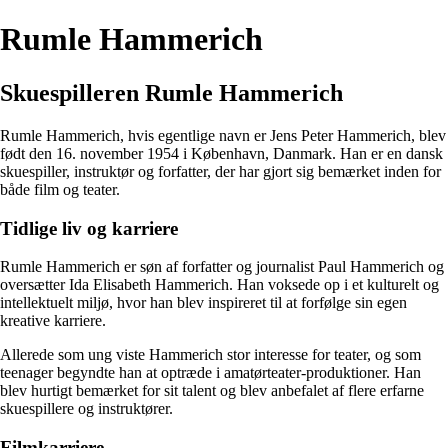
Rumle Hammerich
Skuespilleren Rumle Hammerich
Rumle Hammerich, hvis egentlige navn er Jens Peter Hammerich, blev
født den 16. november 1954 i København, Danmark. Han er en dansk
skuespiller, instruktør og forfatter, der har gjort sig bemærket inden for
både film og teater.
Tidlige liv og karriere
Rumle Hammerich er søn af forfatter og journalist Paul Hammerich og
oversætter Ida Elisabeth Hammerich. Han voksede op i et kulturelt og
intellektuelt miljø, hvor han blev inspireret til at forfølge sin egen
kreative karriere.
Allerede som ung viste Hammerich stor interesse for teater, og som
teenager begyndte han at optræde i amatørteater-produktioner. Han
blev hurtigt bemærket for sit talent og blev anbefalet af flere erfarne
skuespillere og instruktører.
Filmkarriere