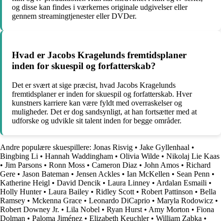
og disse kan findes i værkernes originale udgivelser eller
gennem streamingtjenester eller DVDer.
Hvad er Jacobs Kragelunds fremtidsplaner
inden for skuespil og forfatterskab?
Det er svært at sige præcist, hvad Jacobs Kragelunds
fremtidsplaner er inden for skuespil og forfatterskab. Hver
kunstners karriere kan være fyldt med overraskelser og
muligheder. Det er dog sandsynligt, at han fortsætter med at
udforske og udvikle sit talent inden for begge områder.
Andre populære skuespillere:
Jonas Risvig
•
Jake Gyllenhaal
•
Bingbing Li
•
Hannah Waddingham
•
Olivia Wilde
•
Nikolaj Lie Kaas
•
Jim Parsons
•
Ronn Moss
•
Cameron Diaz
•
John Amos
•
Richard
Gere
•
Jason Bateman
•
Jensen Ackles
•
Ian McKellen
•
Sean Penn
•
Katherine Heigl
•
David Dencik
•
Laura Linney
•
Ardalan Esmaili
•
Holly Hunter
•
Laura Bailey
•
Ridley Scott
•
Robert Pattinson
•
Bella
Ramsey
•
Mckenna Grace
•
Leonardo DiCaprio
•
Maryla Rodowicz
•
Robert Downey Jr.
•
Lila Nobel
•
Ryan Hurst
•
Amy Morton
•
Fiona
Dolman
•
Paloma Jiménez
•
Elizabeth Keuchler
•
William Zabka
•