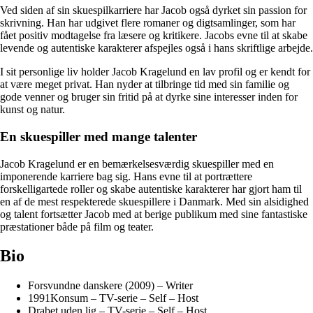
Ved siden af sin skuespilkarriere har Jacob også dyrket sin passion for
skrivning. Han har udgivet flere romaner og digtsamlinger, som har
fået positiv modtagelse fra læsere og kritikere. Jacobs evne til at skabe
levende og autentiske karakterer afspejles også i hans skriftlige arbejde.
I sit personlige liv holder Jacob Kragelund en lav profil og er kendt for
at være meget privat. Han nyder at tilbringe tid med sin familie og
gode venner og bruger sin fritid på at dyrke sine interesser inden for
kunst og natur.
En skuespiller med mange talenter
Jacob Kragelund er en bemærkelsesværdig skuespiller med en
imponerende karriere bag sig. Hans evne til at portrættere
forskelligartede roller og skabe autentiske karakterer har gjort ham til
en af de mest respekterede skuespillere i Danmark. Med sin alsidighed
og talent fortsætter Jacob med at berige publikum med sine fantastiske
præstationer både på film og teater.
Bio
Forsvundne danskere (2009) – Writer
1991Konsum – TV-serie – Self – Host
Drabet uden lig – TV-serie – Self – Host