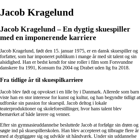
Jacob Kragelund
Jacob Kragelund – En dygtig skuespiller
med en imponerende karriere
Jacob Kragelund, født den 15. januar 1975, er en dansk skuespiller og
forfatter, som har imponeret publikum i mange år med sit talent og sin
alsidighed. Han er bedst kendt for sine roller i film som Forsvundne
danskere fra 1991, Konsum fra 2004 og Drabet uden lig fra 2018.
Fra tidlige år til skuespilkarriere
Jacob blev født og opvokset i en lille by i Danmark. Allerede som barn
viste han en stor interesse for kunst og kultur, og han begyndte tidligt at
udforske sin passion for skuespil. Jacob deltog i lokale
teaterproduktioner og skoleforestillinger, hvor hans talent blev
bemærket af både lærere og venner.
Efter sin gymnasieuddannelse besluttede Jacob at forfølge sin drøm og
søgte ind på skuespillerskolen. Han blev accepteret og tilbragte flere år
med at dygtiggøre sig og udvikle sit håndværk. Under sin uddannelse