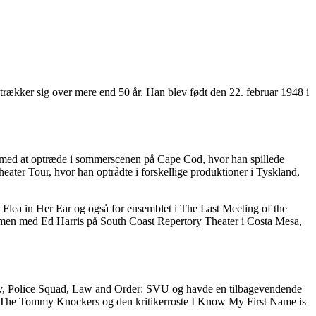
 strækker sig over mere end 50 år. Han blev født den 22. februar 1948 i
tte med at optræde i sommerscenen på Cape Cod, hvor han spillede
eater Tour, hvor han optrådte i forskellige produktioner i Tyskland,
lea in Her Ear og også for ensemblet i The Last Meeting of the
mmen med Ed Harris på South Coast Repertory Theater i Costa Mesa,
tory, Police Squad, Law and Order: SVU og havde en tilbagevendende
er, The Tommy Knockers og den kritikerroste I Know My First Name is