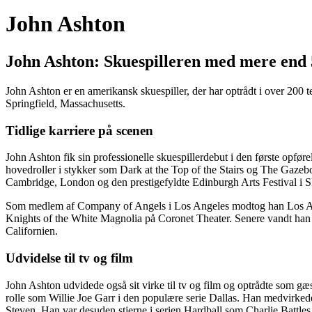
John Ashton
John Ashton: Skuespilleren med mere end 
John Ashton er en amerikansk skuespiller, der har optrådt i over 200 te
Springfield, Massachusetts.
Tidlige karriere på scenen
John Ashton fik sin professionelle skuespillerdebut i den første opf
hovedroller i stykker som Dark at the Top of the Stairs og The Gazebo
Cambridge, London og den prestigefyldte Edinburgh Arts Festival i S
Som medlem af Company of Angels i Los Angeles modtog han Los Angel
Knights of the White Magnolia på Coronet Theater. Senere vandt han
Californien.
Udvidelse til tv og film
John Ashton udvidede også sit virke til tv og film og optrådte som 
rolle som Willie Joe Garr i den populære serie Dallas. Han medvirke
Steven. Han var desuden stjerne i serien Hardball som Charlie Battle