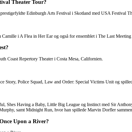
ival Theater Tour?
restigefyldte Edinburgh Arts Festival i Skotland med USA Festival Th
amille i A Flea in Her Ear og også for ensemblet i The Last Meeting 
est?
th Coast Repertory Theater i Costa Mesa, Californien.
e Story, Police Squad, Law and Order: Special Victims Unit og spillede
, Shes Having a Baby, Little Big League og Instinct med Sir Anthony 
e Murphy, samt Midnight Run, hvor han spillede Marvin Dorfler samm
n Once Upon a River?