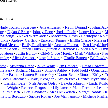
on a River.
etts, USA.
Marie Tourell Søderberg
•
Jens Andersen
•
Kevin Durand
•
Joshua Jac
ing
•
Dylan OBrien
•
Johnny Depp
•
Jordan Peele
•
Lenny Kravitz
•
M
ena Zengel
•
Rakel Wärmländer
•
Mackenzie Davis
•
Christopher Nola
ulkin
•
Andrew Garfield
•
Emerson Tenney
•
Emilia Clarke
•
Melissa 
Paul Mescal
•
Emily Ratajkowski
•
Arsema Thomas
•
Ben Lloyd-Hug
evin Bacon
•
Patrick Duffy
•
Quinton A. Reynolds
•
Nick Nolte
•
Emm
ed Høeg
•
Justin Hartley
•
Chloë Grace Moretz
•
Mark Wahlberg
•
Pau
rsley
•
Alicia Agneson
•
Joseph Sikora
•
Charlie Barnett
•
Bel Powley
stad
•
Mckenna Grace
•
Mike White
•
Jim Caviezel
•
David Howard T
ine Park
•
Richard Madden
•
Simone Ashley
•
Todd Field
•
Oona Laur
ichie Palmer
•
Lauren Hammersley
•
Naomi Scott
•
Simone Kirby
•
T
•
Coco Hjardemaal
•
Barry Keoghan
•
Steven Piet
•
Carsten Bjørnlund
r
•
Christian Bale
•
Niels Arden Oplev
•
Dakota Johnson
•
Linda Kozl
obin Wright
•
Rebecca Ferguson
•
Lily James
•
Maite Perroni
•
Leonar
•
Taliesin Jaffe
•
Pete Davidson
•
Mads Mikkelsen
•
Margot Robbie
•
K
sha Liu Bordizzo
•
Saoirse Ronan
•
Joe Manganiello
•
Michelle Pfeiffe