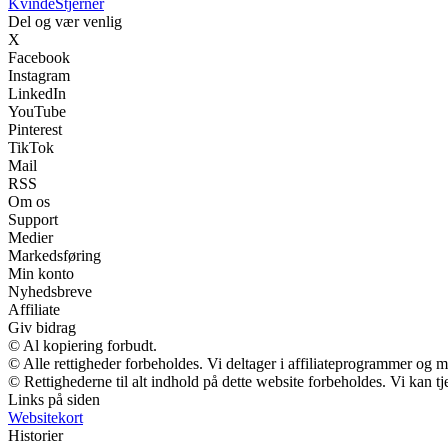
Kvinde
Stjerner
Del og vær venlig
X
Facebook
Instagram
LinkedIn
YouTube
Pinterest
TikTok
Mail
RSS
Om os
Support
Medier
Markedsføring
Min konto
Nyhedsbreve
Affiliate
Giv bidrag
© Al kopiering forbudt.
© Alle rettigheder forbeholdes. Vi deltager i affiliateprogrammer og m
© Rettighederne til alt indhold på dette website forbeholdes. Vi kan 
Links på siden
Websitekort
Historier