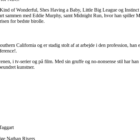
ind of Wonderful, Shes Having a Baby, Little Big League og Instinct 
aggart sammen med Eddie Murphy, samt Midnight Run, hvor han spiller 
sen for bedste birolle.
uthern California og er stadig stolt af at arbejde i den profession, han
erence!.
cenen, i tv-serier og på film. Med sin gruffe og no-nonsense stil har ha
beundret kunstner.
Taggart
udge Nathan Rivers