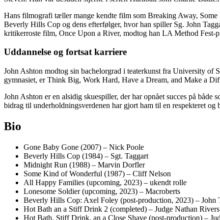
Hans filmografi tæller mange kendte film som Breaking Away, Some K
Beverly Hills Cop og dens efterfølger, hvor han spiller Sg. John T
kritikerroste film, Once Upon a River, modtog han LA Method Fest-pri
Uddannelse og fortsat karriere
John Ashton modtog sin bachelorgrad i teaterkunst fra University of So
gymnasiet, er Think Big, Work Hard, Have a Dream, and Make a Diff
John Ashton er en alsidig skuespiller, der har opnået succes på både s
bidrag til underholdningsverdenen har gjort ham til en respekteret og 
Bio
Gone Baby Gone (2007) – Nick Poole
Beverly Hills Cop (1984) – Sgt. Taggart
Midnight Run (1988) – Marvin Dorfler
Some Kind of Wonderful (1987) – Cliff Nelson
All Happy Families (upcoming, 2023) – ukendt rolle
Lonesome Soldier (upcoming, 2023) – Macroberts
Beverly Hills Cop: Axel Foley (post-production, 2023) – John 
Hot Bath an a Stiff Drink 2 (completed) – Judge Nathan Rivers
Hot Bath, Stiff Drink, an a Close Shave (post-production) – J