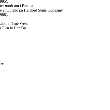
995).
ner rundt om i Europa.
lse af Othello på Hartford Stage Company.
1988).
tion af True West.
 Flea in Her Ear.
er.