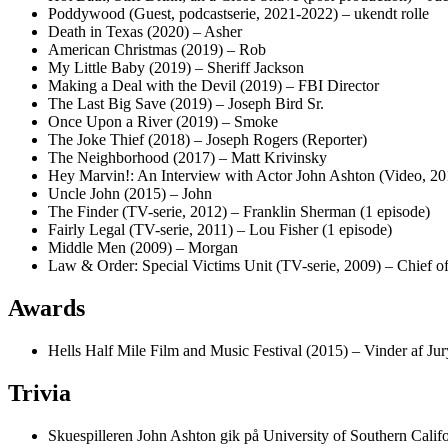
Poddywood (Guest, podcastserie, 2021-2022) – ukendt rolle
Death in Texas (2020) – Asher
American Christmas (2019) – Rob
My Little Baby (2019) – Sheriff Jackson
Making a Deal with the Devil (2019) – FBI Director
The Last Big Save (2019) – Joseph Bird Sr.
Once Upon a River (2019) – Smoke
The Joke Thief (2018) – Joseph Rogers (Reporter)
The Neighborhood (2017) – Matt Krivinsky
Hey Marvin!: An Interview with Actor John Ashton (Video, 20
Uncle John (2015) – John
The Finder (TV-serie, 2012) – Franklin Sherman (1 episode)
Fairly Legal (TV-serie, 2011) – Lou Fisher (1 episode)
Middle Men (2009) – Morgan
Law & Order: Special Victims Unit (TV-serie, 2009) – Chief of
Awards
Hells Half Mile Film and Music Festival (2015) – Vinder af Ju
Trivia
Skuespilleren John Ashton gik på University of Southern Cali