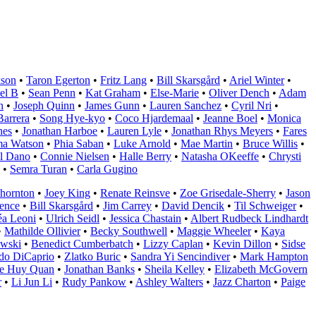
kson
•
Taron Egerton
•
Fritz Lang
•
Bill Skarsgård
•
Ariel Winter
•
el B
•
Sean Penn
•
Kat Graham
•
Else-Marie
•
Oliver Dench
•
Adam
n
•
Joseph Quinn
•
James Gunn
•
Lauren Sanchez
•
Cyril Nri
•
Barrera
•
Song Hye-kyo
•
Coco Hjardemaal
•
Jeanne Boel
•
Monica
hes
•
Jonathan Harboe
•
Lauren Lyle
•
Jonathan Rhys Meyers
•
Fares
a Watson
•
Phia Saban
•
Luke Arnold
•
Mae Martin
•
Bruce Willis
•
l Dano
•
Connie Nielsen
•
Halle Berry
•
Natasha OKeeffe
•
Chrysti
•
Semra Turan
•
Carla Gugino
hornton
•
Joey King
•
Renate Reinsve
•
Zoe Grisedale-Sherry
•
Jason
ence
•
Bill Skarsgård
•
Jim Carrey
•
David Dencik
•
Til Schweiger
•
éa Leoni
•
Ulrich Seidl
•
Jessica Chastain
•
Albert Rudbeck Lindhardt
•
Mathilde Ollivier
•
Becky Southwell
•
Maggie Wheeler
•
Kaya
owski
•
Benedict Cumberbatch
•
Lizzy Caplan
•
Kevin Dillon
•
Sidse
do DiCaprio
•
Zlatko Buric
•
Sandra Yi Sencindiver
•
Mark Hampton
e Huy Quan
•
Jonathan Banks
•
Sheila Kelley
•
Elizabeth McGovern
r
•
Li Jun Li
•
Rudy Pankow
•
Ashley Walters
•
Jazz Charton
•
Paige