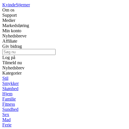
Kvinde
Stjerner
Om os
Support
Medier
Markedsføring
Min konto
Nyhedsbreve
Affiliate
Giv bidrag
Log på
Tilmeld nu
Nyhedsbrev
Kategorier
Stil
Smykker
Skønhed
Hjem
Familie
Fitness
Sundhed
Sex
Mad
Ferie