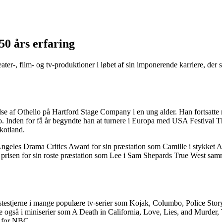
50 års erfaring
ater-, film- og tv-produktioner i løbet af sin imponerende karriere, der
ørelse af Othello på Hartford Stage Company i en ung alder. Han fortsa
. Inden for få år begyndte han at turnere i Europa med USA Festival Th
kotland.
es Drama Critics Award for sin præstation som Camille i stykket A F
 prisen for sin roste præstation som Lee i Sam Shepards True West sa
gæstestjerne i mange populære tv-serier som Kojak, Columbo, Police S
de også i miniserier som A Death in California, Love, Lies, and Murd
s for NBC.