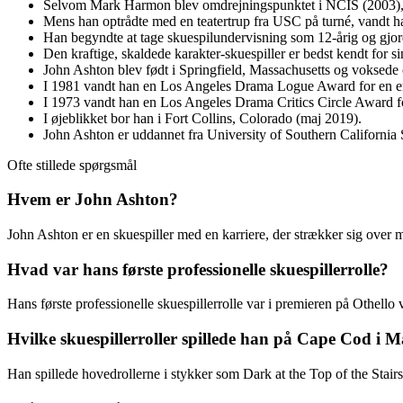
Selvom Mark Harmon blev omdrejningspunktet i NCIS (2003), va
Mens han optrådte med en teatertrup fra USC på turné, vandt han
Han begyndte at tage skuespilundervisning som 12-årig og gjorde
Den kraftige, skaldede karakter-skuespiller er bedst kendt for 
John Ashton blev født i Springfield, Massachusetts og voksede 
I 1981 vandt han en Los Angeles Drama Logue Award for en en
I 1973 vandt han en Los Angeles Drama Critics Circle Award fo
I øjeblikket bor han i Fort Collins, Colorado (maj 2019).
John Ashton er uddannet fra University of Southern Californi
Ofte stillede spørgsmål
Hvem er John Ashton?
John Ashton er en skuespiller med en karriere, der strækker sig over m
Hvad var hans første professionelle skuespillerrolle?
Hans første professionelle skuespillerrolle var i premieren på Othell
Hvilke skuespillerroller spillede han på Cape Cod i M
Han spillede hovedrollerne i stykker som Dark at the Top of the St