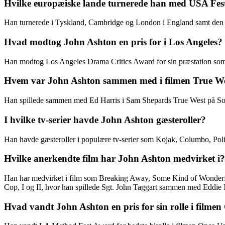
Hvilke europæiske lande turnerede han med USA Fest
Han turnerede i Tyskland, Cambridge og London i England samt den p
Hvad modtog John Ashton en pris for i Los Angeles?
Han modtog Los Angeles Drama Critics Award for sin præstation som C
Hvem var John Ashton sammen med i filmen True W
Han spillede sammen med Ed Harris i Sam Shepards True West på Sou
I hvilke tv-serier havde John Ashton gæsteroller?
Han havde gæsteroller i populære tv-serier som Kojak, Columbo, Polic
Hvilke anerkendte film har John Ashton medvirket i?
Han har medvirket i film som Breaking Away, Some Kind of Wonderful
Cop, I og II, hvor han spillede Sgt. John Taggart sammen med Eddi
Hvad vandt John Ashton en pris for sin rolle i filme