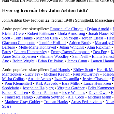
Han vandt LA Method Fest Award for bedste birolle i filmen Once Up
Hvor og hvornår blev John Ashton født?
John Ashton blev født den 22. februar 1948 i Springfield, Massachus
Andre populære skuespillere:
Emmanuelle Chriqui
•
Dylan Arnold
•
Richard Gere
•
Robert Pattinson
•
Linda Armstrong
•
Jonah Hauer-K
Scott
•
Tom Hanks
•
Michael Cera
•
Son Ye-jin
•
Jordan Elsass
•
Hel
Giacomo Campeotto
•
Jennifer Holland
•
Adrien Brody
•
Macaulay C
Barbaro
•
Mette-Marie Kongsved
•
Julian Winding
•
Alan Rickman
•
Fares
•
Lauren Hammersley
•
Emmy Raver-Lampman
•
Dea Fog
•
K
Anne Sofie Espersen
•
Shailene Woodley
•
Sam Neill
•
Emma Sehest
Ane
•
Robin Wright
•
Brian De Palma
•
James Gunn
•
Lauren Hamme
Andre populære skuespillere:
Paul Haggis
•
Ridley Scott
•
Henrik Me
Mantzoukas
•
Lucy Fry
•
Michael Keaton
•
Paul McCartney
•
Joseph
Misha Collins
•
Ana de Armas
•
Itzan Escamilla
•
Jessica Chastain
•
R
•
Pom Klementieff
•
Kirk Acevedo
•
Ezra Miller
•
Lance Henriksen
Scodelario
•
Josephine Højbjerg
•
Virginia Gardner
•
Felix Kammere
Babett Knudsen
•
Robert Pattinson
•
Jesse Williams
•
David Owe
•
R
•
Francesca Farago
•
Amanda Seyfried
•
A.J. Cook
•
Michael Mann
•
Matthew Gray Gubler
•
Truman Hanks
•
Arnas Fedaravicius
•
Nata
Spara