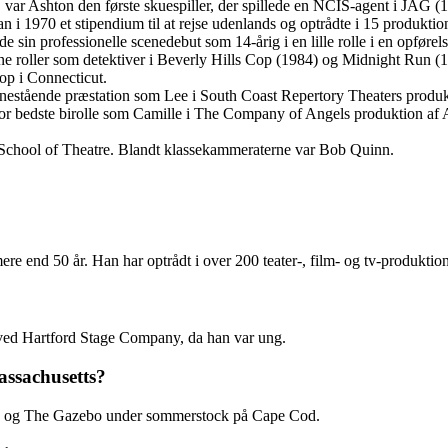
r Ashton den første skuespiller, der spillede en NCIS-agent i JAG (1
 i 1970 et stipendium til at rejse udenlands og optrådte i 15 produktio
 sin professionelle scenedebut som 14-årig i en lille rolle i en opføre
sine roller som detektiver i Beverly Hills Cop (1984) og Midnight Run (
op i Connecticut.
estående præstation som Lee i South Coast Repertory Theaters produk
r bedste birolle som Camille i The Company of Angels produktion af A
a School of Theatre. Blandt klassekammeraterne var Bob Quinn.
ere end 50 år. Han har optrådt i over 200 teater-, film- og tv-produktion
o ved Hartford Stage Company, da han var ung.
assachusetts?
airs og The Gazebo under sommerstock på Cape Cod.