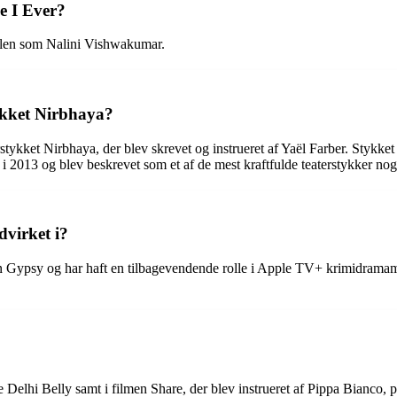
ve I Ever?
ollen som Nalini Vishwakumar.
ykket Nirbhaya?
stykket Nirbhaya, der blev skrevet og instrueret af Yaël Farber. Stykk
i 2013 og blev beskrevet som et af de mest kraftfulde teaterstykker no
virket i?
en Gypsy og har haft en tilbagevendende rolle i Apple TV+ krimidrama
Delhi Belly samt i filmen Share, der blev instrueret af Pippa Bianco,