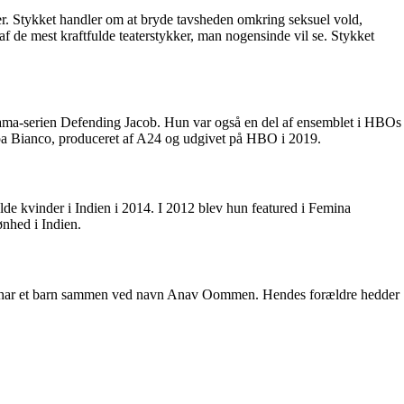
rber. Stykket handler om at bryde tavsheden omkring seksuel vold,
f de mest kraftfulde teaterstykker, man nogensinde vil se. Stykket
idrama-serien Defending Jacob. Hun var også en del af ensemblet i HBOs
ppa Bianco, produceret af A24 og udgivet på HBO i 2019.
ulde kvinder i Indien i 2014. I 2012 blev hun featured i Femina
ønhed i Indien.
et har et barn sammen ved navn Anav Oommen. Hendes forældre hedder