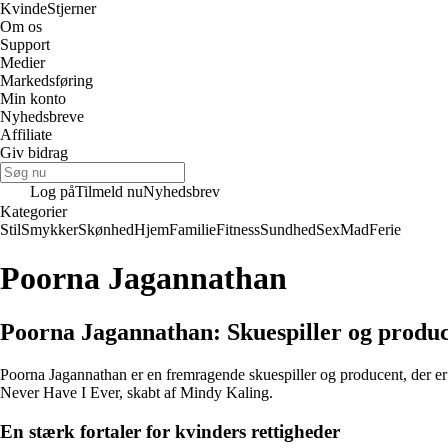
Kvinde
Stjerner
Om os
Support
Medier
Markedsføring
Min konto
Nyhedsbreve
Affiliate
Giv bidrag
Log på
Tilmeld nu
Nyhedsbrev
Kategorier
Stil
Smykker
Skønhed
Hjem
Familie
Fitness
Sundhed
Sex
Mad
Ferie
Poorna Jagannathan
Poorna Jagannathan: Skuespiller og produ
Poorna Jagannathan er en fremragende skuespiller og producent, der e
Never Have I Ever, skabt af Mindy Kaling.
En stærk fortaler for kvinders rettigheder