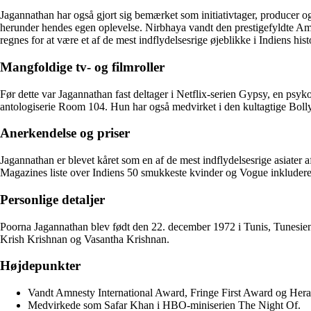
Jagannathan har også gjort sig bemærket som initiativtager, producer og
herunder hendes egen oplevelse. Nirbhaya vandt den prestigefyldte Amne
regnes for at være et af de mest indflydelsesrige øjeblikke i Indiens h
Mangfoldige tv- og filmroller
Før dette var Jagannathan fast deltager i Netflix-serien Gypsy, en ps
antologiserie Room 104. Hun har også medvirket i den kultagtige Boll
Anerkendelse og priser
Jagannathan er blevet kåret som en af ​​de mest indflydelsesrige asiate
Magazines liste over Indiens 50 smukkeste kvinder og Vogue inkluderede
Personlige detaljer
Poorna Jagannathan blev født den 22. december 1972 i Tunis, Tunesi
Krish Krishnan og Vasantha Krishnan.
Højdepunkter
Vandt Amnesty International Award, Fringe First Award og Hera
Medvirkede som Safar Khan i HBO-miniserien The Night Of.