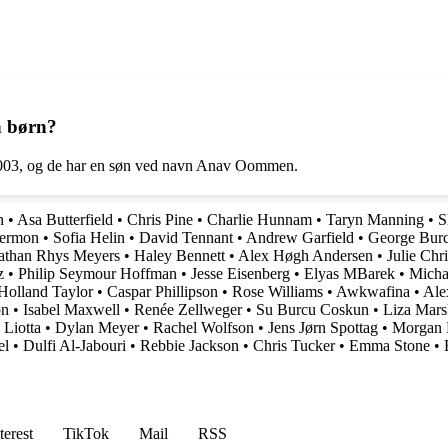
n børn?
003, og de har en søn ved navn Anav Oommen.
n
•
Asa Butterfield
•
Chris Pine
•
Charlie Hunnam
•
Taryn Manning
•
S
Sermon
•
Sofia Helin
•
David Tennant
•
Andrew Garfield
•
George Bur
athan Rhys Meyers
•
Haley Bennett
•
Alex Høgh Andersen
•
Julie Chr
z
•
Philip Seymour Hoffman
•
Jesse Eisenberg
•
Elyas MBarek
•
Micha
Holland Taylor
•
Caspar Phillipson
•
Rose Williams
•
Awkwafina
•
Ale
on
•
Isabel Maxwell
•
Renée Zellweger
•
Su Burcu Coskun
•
Liza Mars
 Liotta
•
Dylan Meyer
•
Rachel Wolfson
•
Jens Jørn Spottag
•
Morgan 
el
•
Dulfi Al-Jabouri
•
Rebbie Jackson
•
Chris Tucker
•
Emma Stone
•
terest
TikTok
Mail
RSS