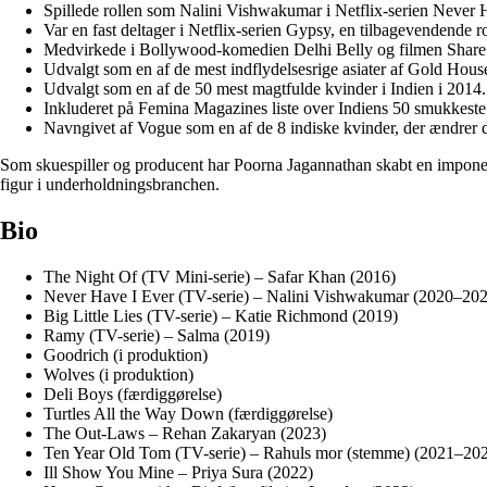
Spillede rollen som Nalini Vishwakumar i Netflix-serien Never 
Var en fast deltager i Netflix-serien Gypsy, en tilbagevendend
Medvirkede i Bollywood-komedien Delhi Belly og filmen Share
Udvalgt som en af ​​de mest indflydelsesrige asiater af Gold Hous
Udvalgt som en af ​​de 50 mest magtfulde kvinder i Indien i 2014.
Inkluderet på Femina Magazines liste over Indiens 50 smukkeste
Navngivet af Vogue som en af ​​de 8 indiske kvinder, der ændrer d
Som skuespiller og producent har Poorna Jagannathan skabt en imponeren
figur i underholdningsbranchen.
Bio
The Night Of (TV Mini-serie) – Safar Khan (2016)
Never Have I Ever (TV-serie) – Nalini Vishwakumar (2020–20
Big Little Lies (TV-serie) – Katie Richmond (2019)
Ramy (TV-serie) – Salma (2019)
Goodrich (i produktion)
Wolves (i produktion)
Deli Boys (færdiggørelse)
Turtles All the Way Down (færdiggørelse)
The Out-Laws – Rehan Zakaryan (2023)
Ten Year Old Tom (TV-serie) – Rahuls mor (stemme) (2021–20
Ill Show You Mine – Priya Sura (2022)