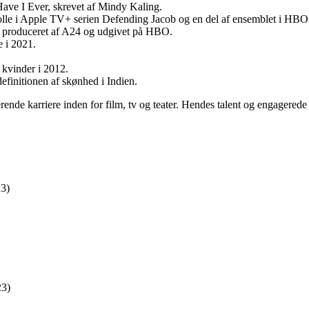
Have I Ever, skrevet af Mindy Kaling.
e rolle i Apple TV+ serien Defending Jacob og en del af ensemblet i H
 produceret af A24 og udgivet på HBO.
e i 2021.
 kvinder i 2012.
efinitionen af skønhed i Indien.
de karriere inden for film, tv og teater. Hendes talent og engagerede a
23)
23)