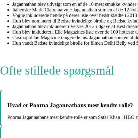
Jagannathan blev udvalgt som en af de 10 mest smukke kvinder i I
Italienske Marie Claire nævnte Jagannathan som en af de 12 kvinde
Vogue inkluderede hende på deres liste over bedst klædte i 2013
Hun blev nomineret til Bedste kvindelige birolle og Bedste kvin
Jagannathan blev inkluderet i Verves 2012-udgave af Best dres
Hun blev inkluderet i Elle Magazines liste over de 100 hotteste t
Cosmopolitan Magazine rangerede ms. Jagannathan som en af de 
Hun vandt Bedste kvindelige birolle for filmen Delhi Belly ved 
Ofte stillede spørgsmål
Hvad er Poorna Jagannathans mest kendte rolle?
Poorna Jagannathans mest kendte rolle er som Safar Khan i HBO-m