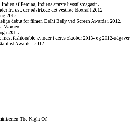
ndien af Femina, Indiens største livsstilsmagasin.
r fra øst, der påvirkede det vestlige biograf i 2012.
 og 2012.
delige debut for filmen Delhi Belly ved Screen Awards i 2012.
sed Women.
ing i 2011.
mest fashionable kvinder i deres oktober 2013- og 2012-udgaver.
Stardust Awards i 2012.
iniserien The Night Of.