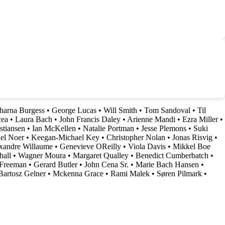
harna Burgess
•
George Lucas
•
Will Smith
•
Tom Sandoval
•
Til
cea
•
Laura Bach
•
John Francis Daley
•
Arienne Mandi
•
Ezra Miller
•
istiansen
•
Ian McKellen
•
Natalie Portman
•
Jesse Plemons
•
Suki
el Noer
•
Keegan-Michael Key
•
Christopher Nolan
•
Jonas Risvig
•
xandre Willaume
•
Genevieve OReilly
•
Viola Davis
•
Mikkel Boe
hall
•
Wagner Moura
•
Margaret Qualley
•
Benedict Cumberbatch
•
Freeman
•
Gerard Butler
•
John Cena Sr.
•
Marie Bach Hansen
•
Bartosz Gelner
•
Mckenna Grace
•
Rami Malek
•
Søren Pilmark
•