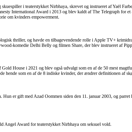
 skuespiller i teaterstykket Nirbhaya, skrevet og instrueret af Yaël Fa
sty International Award i 2013 og blev kaldt af The Telegraph for et a
istorie om kvinders empowerment.
ykologisk thriller, og havde en tilbagevendende rolle i Apple TV+ krim
ywood-komedie Delhi Belly og filmen Share, der blev instrueret af Pi
r af Gold House i 2021 og blev også udvalgt som en af ​​de 50 mest magtf
 hende som en af ​​de 8 indiske kvinder, der ændrer definitionen af sk
en. Hun er gift med Azad Oommen siden den 11. januar 2003, og parr
ld Angel Award for teaterstykket Nirbhaya om seksuel vold.