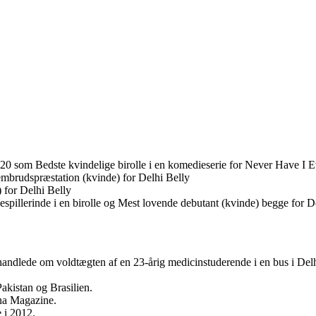
 som Bedste kvindelige birolle i en komedieserie for Never Have I E
embrudspræstation (kvinde) for Delhi Belly
 for Delhi Belly
pillerinde i en birolle og Mest lovende debutant (kvinde) begge for D
 handlede om voldtægten af en 23-årig medicinstuderende i en bus i Del
akistan og Brasilien.
na Magazine.
 i 2012.