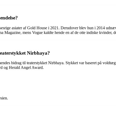
endelse?
esrige asiater af Gold House i 2021. Derudover blev hun i 2014 udnævn
na Magazine, mens Vogue kaldte hende en af de otte indiske kvinder, de
eaterstykket Nirbhaya?
endes bidrag til teaterstykket Nirbhaya. Stykket var baseret på voldtæg
ard og Herald Angel Award.
sien.