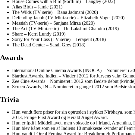
House Comes with a Bird (kortfilm) – Langley (2022)
Alias Birth – Jamie (2021)
The Wilds (TV-serie) – Rana Jadmani (2020)
Defending Jacob (TV Mini-serie) – Elizabeth Vogel (2020)
Messiah (TV-serie) – Sanjana Mirza (2020)
The Act (TV Mini-serie) – Dr. Lakshmi Chandra (2019)
Share – Kerri Lundy (2019)
Sorry for Your Loss (TV-serie) – Terapeut (2018)
The Dead Center – Sarah Grey (2018)
Awards
International Online Cinema Awards (INOCA) – Nomineret i 2020
Stardust Awards, Indien – Vinder i 2012 for Juryens valg: Genn
Zee Cine Awards – Nomineret i 2012 som Bedste debut (kvinde)
Screen Awards, IN – Nomineret to gange i 2012 som Bedste skues
Trivia
Hun vandt flere priser for sin optræden i stykket Nirbhaya, som
2013, Fringe First Award og Herald Angel Award.
Hun er født i Middelhavet, men voksede op i Irland, Argentina, P
Hun blev kåret som en af Indiens 10 smukkeste kvinder af Femi
Hun vandt LOreal Femina Award for Breakthrough Performance