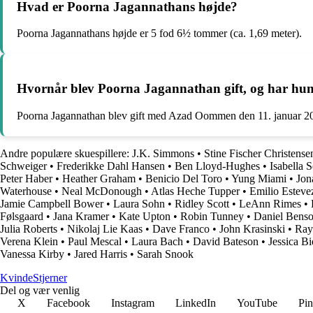
Hvad er Poorna Jagannathans højde?
Poorna Jagannathans højde er 5 fod 6½ tommer (ca. 1,69 meter).
Hvornår blev Poorna Jagannathan gift, og har hu
Poorna Jagannathan blev gift med Azad Oommen den 11. januar 2
Andre populære skuespillere:
J.K. Simmons
•
Stine Fischer Christense
Schweiger
•
Frederikke Dahl Hansen
•
Ben Lloyd-Hughes
•
Isabella 
Peter Haber
•
Heather Graham
•
Benicio Del Toro
•
Yung Miami
•
Jon
Waterhouse
•
Neal McDonough
•
Atlas Heche Tupper
•
Emilio Esteve
Jamie Campbell Bower
•
Laura Sohn
•
Ridley Scott
•
LeAnn Rimes
•
Følsgaard
•
Jana Kramer
•
Kate Upton
•
Robin Tunney
•
Daniel Bens
Julia Roberts
•
Nikolaj Lie Kaas
•
Dave Franco
•
John Krasinski
•
Ray
Verena Klein
•
Paul Mescal
•
Laura Bach
•
David Bateson
•
Jessica Bi
Vanessa Kirby
•
Jared Harris
•
Sarah Snook
Kvinde
Stjerner
Del og vær venlig
X
Facebook
Instagram
LinkedIn
YouTube
Pin