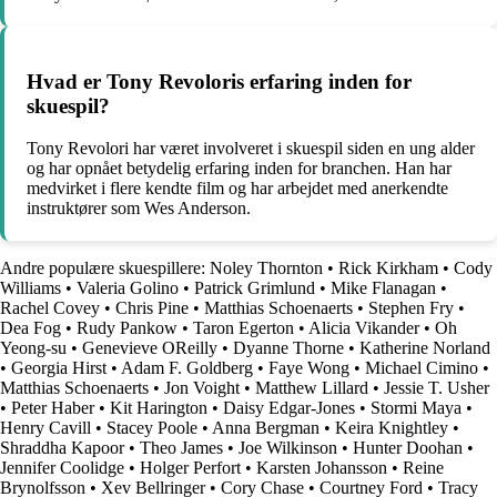
Hvad er Tony Revoloris erfaring inden for
skuespil?
Tony Revolori har været involveret i skuespil siden en ung alder
og har opnået betydelig erfaring inden for branchen. Han har
medvirket i flere kendte film og har arbejdet med anerkendte
instruktører som Wes Anderson.
Andre populære skuespillere:
Noley Thornton
•
Rick Kirkham
•
Cody
Williams
•
Valeria Golino
•
Patrick Grimlund
•
Mike Flanagan
•
Rachel Covey
•
Chris Pine
•
Matthias Schoenaerts
•
Stephen Fry
•
Dea Fog
•
Rudy Pankow
•
Taron Egerton
•
Alicia Vikander
•
Oh
Yeong-su
•
Genevieve OReilly
•
Dyanne Thorne
•
Katherine Norland
•
Georgia Hirst
•
Adam F. Goldberg
•
Faye Wong
•
Michael Cimino
•
Matthias Schoenaerts
•
Jon Voight
•
Matthew Lillard
•
Jessie T. Usher
•
Peter Haber
•
Kit Harington
•
Daisy Edgar-Jones
•
Stormi Maya
•
Henry Cavill
•
Stacey Poole
•
Anna Bergman
•
Keira Knightley
•
Shraddha Kapoor
•
Theo James
•
Joe Wilkinson
•
Hunter Doohan
•
Jennifer Coolidge
•
Holger Perfort
•
Karsten Johansson
•
Reine
Brynolfsson
•
Xev Bellringer
•
Cory Chase
•
Courtney Ford
•
Tracy