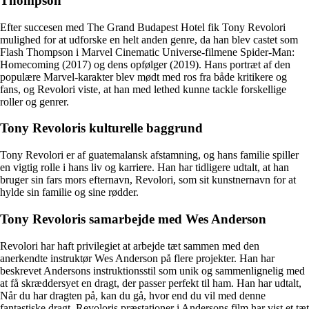
Thompson
Efter succesen med The Grand Budapest Hotel fik Tony Revolori
mulighed for at udforske en helt anden genre, da han blev castet som
Flash Thompson i Marvel Cinematic Universe-filmene Spider-Man:
Homecoming (2017) og dens opfølger (2019). Hans portræt af den
populære Marvel-karakter blev mødt med ros fra både kritikere og
fans, og Revolori viste, at han med lethed kunne tackle forskellige
roller og genrer.
Tony Revoloris kulturelle baggrund
Tony Revolori er af guatemalansk afstamning, og hans familie spiller
en vigtig rolle i hans liv og karriere. Han har tidligere udtalt, at han
bruger sin fars mors efternavn, Revolori, som sit kunstnernavn for at
hylde sin familie og sine rødder.
Tony Revoloris samarbejde med Wes Anderson
Revolori har haft privilegiet at arbejde tæt sammen med den
anerkendte instruktør Wes Anderson på flere projekter. Han har
beskrevet Andersons instruktionsstil som unik og sammenlignelig med
at få skræddersyet en dragt, der passer perfekt til ham. Han har udtalt,
Når du har dragten på, kan du gå, hvor end du vil med denne
fantastiske dragt. Revoloris præstationer i Andersons film har vist et tæt